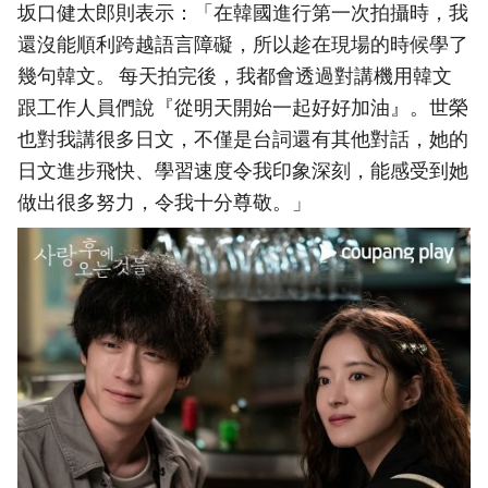
坂口健太郎則表示：「在韓國進行第一次拍攝時，我
還沒能順利跨越語言障礙，所以趁在現場的時候學了
幾句韓文。 每天拍完後，我都會透過對講機用韓文
跟工作人員們說『從明天開始一起好好加油』。世榮
也對我講很多日文，不僅是台詞還有其他對話，她的
日文進步飛快、學習速度令我印象深刻，能感受到她
做出很多努力，令我十分尊敬。」