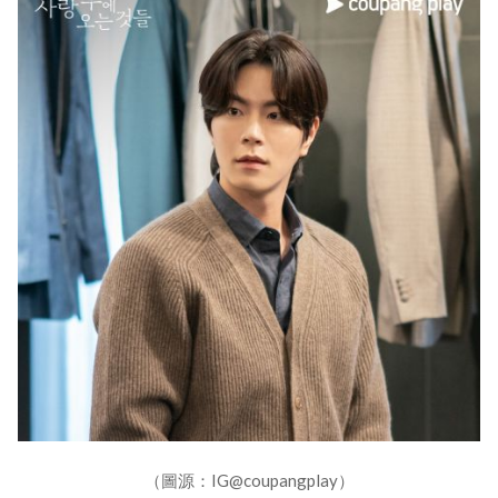
（圖源：IG@coupangplay）