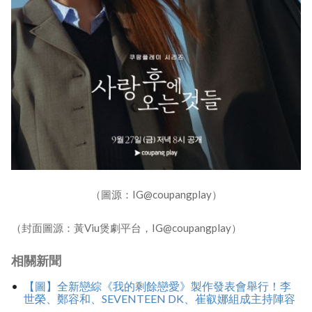
（圖源：IG@coupangplay）
（封面圖源：黃Viu煲劇平台，IG@coupangplay）
相關新聞
【圖】全新戀綜《我的剩餘戀愛》製作發表會舉行！李
世榮、鄭容和、SEVENTEEN DK、崔叡娜組成主持陣容