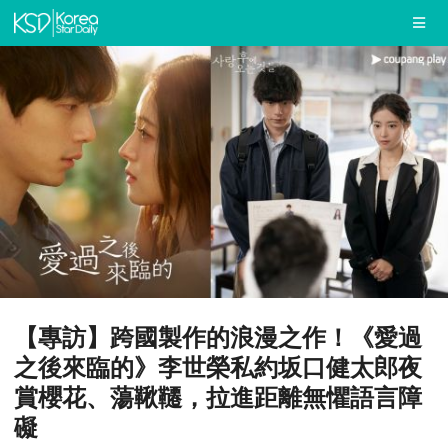
【專訪】跨國製作的浪漫之作！《愛過
之後來臨的》李世榮私約坂口健太郎夜
賞櫻花、蕩鞦韆，拉進距離無懼語言障
礙