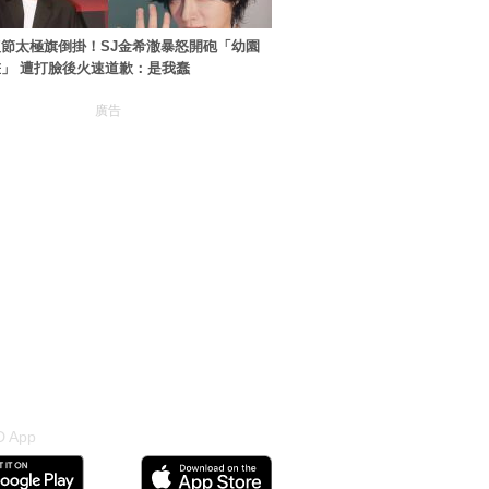
節太極旗倒掛！SJ金希澈暴怒開砲「幼園
」 遭打臉後火速道歉：是我蠢
廣告
 App