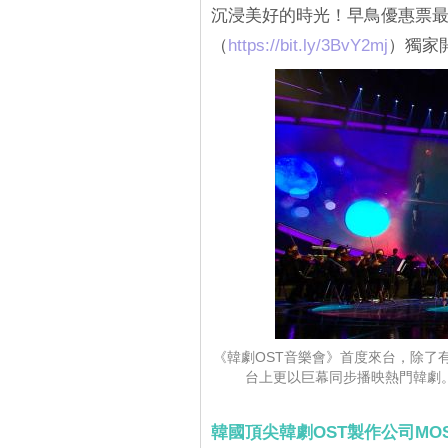
沉浸美好的時光！早鳥優惠票最低86
（
‎https://bit.ly/3BvY2mj‎
）獨家
《韓劇OST音樂會》首度來台，除了
台上更以巨幕同步播映熱門韓劇。韓
韓國頂尖韓劇OST製作公司MOST 