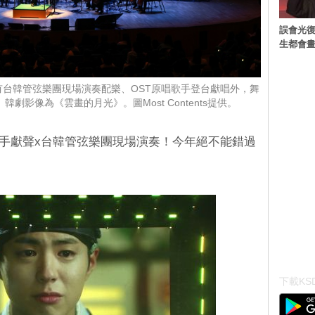
誤會光復
生都會畫
有台韓管弦樂團現場演奏配樂、OST原唱歌手登台獻唱外，舞
劇影像為《雲畫的月光》。圖Most Contents提供。
歌手獻聲x台韓管弦樂團現場演奏！今年絕不能錯過
下載KSD