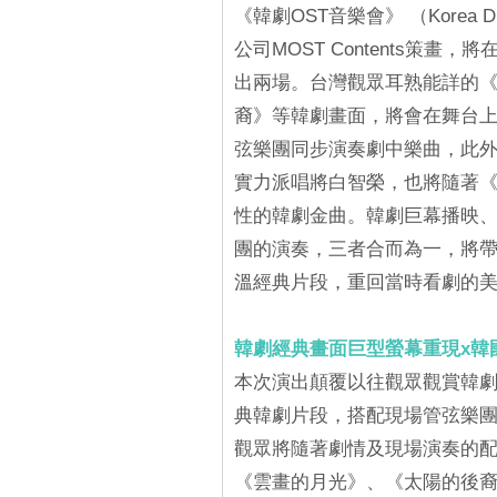
《韓劇OST音樂會》 （Korea D
公司MOST Contents策畫
出兩場。台灣觀眾耳熟能詳的
裔》等韓劇畫面，將會在舞台上
弦樂團同步演奏劇中樂曲，此外
實力派唱將白智榮，也將隨著《
性的韓劇金曲。韓劇巨幕播映、
團的演奏，三者合而為一，將
溫經典片段，重回當時看劇的
韓劇經典畫面巨型螢幕重現x韓國
本次演出顛覆以往觀眾觀賞韓
典韓劇片段，搭配現場管弦樂
觀眾將隨著劇情及現場演奏的
《雲畫的月光》、《太陽的後