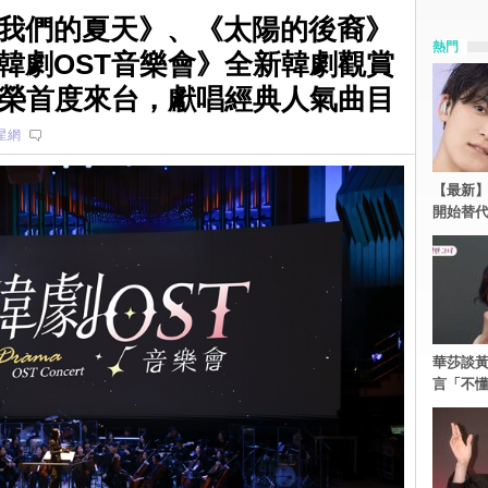
我們的夏天》、《太陽的後裔》
熱門
韓劇OST音樂會》全新韓劇觀賞
智榮首度來台，獻唱經典人氣曲目
星網
【最新】
開始替代
華莎談
言「不