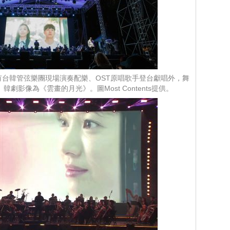
有台韓管弦樂團現場演奏配樂、OST原唱歌手登台獻唱外，舞
劇影像為《雲畫的月光》。圖Most Contents提供。