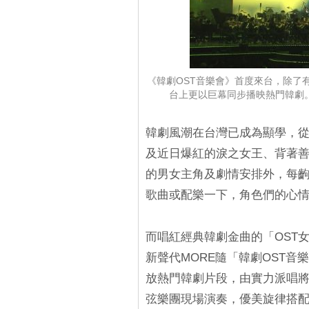
《韓劇OST音樂會》首度來台，除了
台上更以巨幕同步播映熱門韓劇。韓
韓劇風潮在台灣已成為顯學，
及近日爆紅的淚之女王、背著
的男女主角及劇情安排外，每齣
歌曲或配樂一下，角色們的心
而唱紅經典韓劇金曲的「OST
新聲代MORE隨「韓劇OST
放熱門韓劇片段，由實力派唱將
弦樂團現場演奏，優美旋律搭配