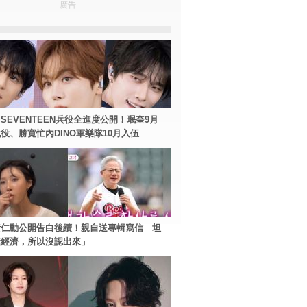
廣告
SEVENTEEN兵役全進度公開！珉奎9月
役、勝寛忙內DINO軍樂隊10月入伍
黃仁勳公開告白後續！親自送專輯寫信 坦
懂經濟，所以沒認出來」