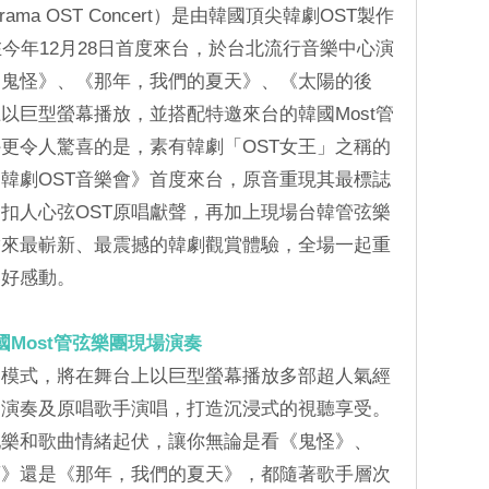
rama OST Concert）是由韓國頂尖韓劇OST製作
，將在今年12月28日首度來台，於台北流行音樂中心演
《鬼怪》、《那年，我們的夏天》、《太陽的後
以巨型螢幕播放，並搭配特邀來台的韓國Most管
更令人驚喜的是，素有韓劇「OST女王」之稱的
韓劇OST音樂會》首度來台，原音重現其最標誌
扣人心弦OST原唱獻聲，再加上現場台韓管弦樂
帶來最嶄新、最震撼的韓劇觀賞體驗，全場一起重
美好感動。
Most管弦樂團現場演奏
劇模式，將在舞台上以巨型螢幕播放多部超人氣經
團演奏及原唱歌手演唱，打造沉浸式的視聽享受。
配樂和歌曲情緒起伏，讓你無論是看《鬼怪》、
裔》還是《那年，我們的夏天》，都隨著歌手層次