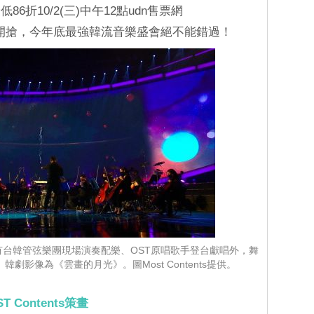
折10/2(三)中午12點udn售票網
開搶，今年底最強韓流音樂盛會絕不能錯過！
有台韓管弦樂團現場演奏配樂、OST原唱歌手登台獻唱外，舞
劇影像為《雲畫的月光》。圖Most Contents提供。
Contents策畫