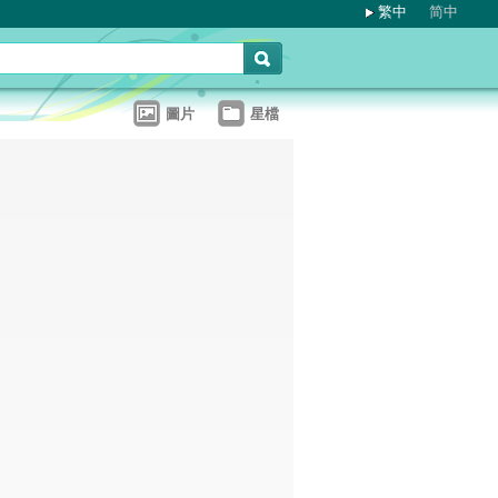
繁中
简中
圖片
星檔