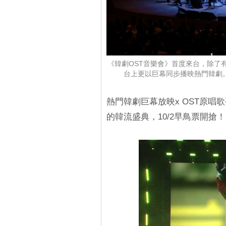
《韓劇OST音樂會》首度來台，除了
台上更以巨幕同步播映熱門韓劇。韓
熱門韓劇巨幕放映x OST原唱
的韓流盛典，10/2早鳥票開搶！