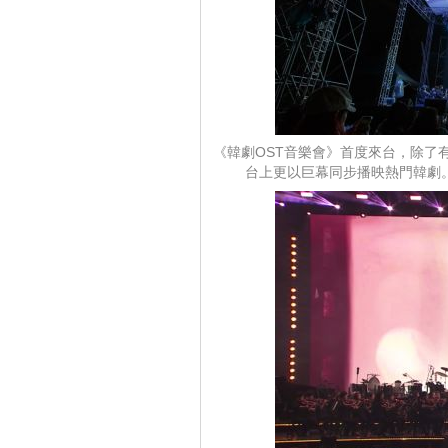
《韓劇OST音樂會》首度來台，除了
台上更以巨幕同步播映熱門韓劇。韓