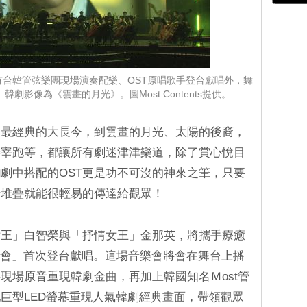
有台韓管弦樂團現場演奏配樂、OST原唱歌手登台獻唱外，舞
劇影像為《雲畫的月光》。圖Most Contents提供。
從最經典的大長今，到雲畫的月光、太陽的後裔，
善宰跑等，都讓所有劇迷津津樂道，除了賞心悅目
劇中搭配的OST更是功不可沒的神來之筆，只要
情堆疊就能很輕易的傳達給觀眾！
女王」白智榮與「抒情女王」金那英，將攜手療癒
音樂會」首次登台獻唱。這場音樂會將會在舞台上播
現場原音重現韓劇金曲，再加上韓國知名Ｍost管
巨型LED螢幕重現人氣韓劇經典畫面，帶領觀眾