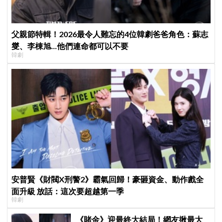
父親節特輯！2026最令人難忘的4位韓劇爸爸角色：蘇志
燮、李棟旭...他們連命都可以不要
韓劇
安普賢《財閥X刑警2》霸氣回歸！豪砸資金、動作戲全
面升級 放話：這次要超越第一季
韓劇
《賭金》迎最終大結局！網友揪最大