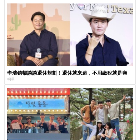
李瑞鎮暢談談退休規劃！退休就來這，不用繳稅就是爽
明星