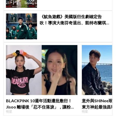
網友瘋猜結局
《魷魚遊戲》美國版衍生劇確定告
吹！導演大衛芬奇退出、凱特布蘭琪
出演傳聞也破局
BLACKPINK 10週年活動遭批敷衍！
意外與SHINee珉
Jisoo 離場後「忍不住落淚」，讓粉絲
東方神起最強昌珉
明星
明星
看了好心疼
的」