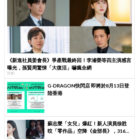
《新進社員姜會長》爭產戰最終回！李濬榮等四主演感言
曝光，孫賢周驚悚「大復活」嚇瘋全網
韓劇
G-DRAGON快閃店 即將於8月13日登
陸香港
蘇志燮「女兒」爆紅！新人演員徐貹
旼「零作品」空降《金部長》，316萬
舊片被挖出網驚呆：星味藏不住！