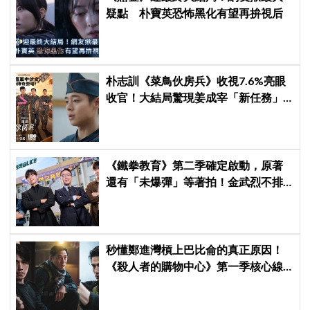
疑點 朴寶英恐怖黑化有望再拚視后
朴志訓《菜鳥伙房兵》收視7.6%亮眼
收官！大結局驚現姜成宰「新任務」
彩蛋，劇迷瘋狂敲碗第二季
《鐵拳教育》第二季確定啟動，原著
還有「未爆彈」等著拍！金武烈不排
除「打更大」
秒懂鄭進灣槓上巴比侖的真正原因！
《殺人者的購物中心》第一季核心線
索快速複習