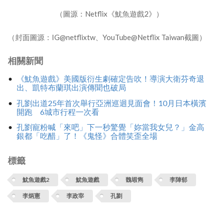
（圖源：Netflix《魷魚遊戲2》）
（封面圖源：IG@netflixtw、YouTube@Netflix Taiwan截圖）
相關新聞
《魷魚遊戲》美國版衍生劇確定告吹！導演大衛芬奇退
出、凱特布蘭琪出演傳聞也破局
孔劉出道25年首次舉行亞洲巡迴見面會！10月日本橫濱
開跑 6城市行程一次看
孔劉寵粉喊「來吧」下一秒驚覺「妳當我女兒？」金高
銀都「吃醋」了！《鬼怪》合體笑歪全場
標籤
魷魚遊戲2
魷魚遊戲
魏嘏雋
李陣郁
李炳憲
李政宰
孔劉