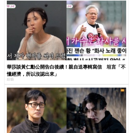
華莎談黃仁勳公開告白後續！親自送專輯寫信 坦言「不
懂經濟，所以沒認出來」
綜藝