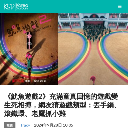
《魷魚遊戲2》充滿童真回憶的遊戲變
生死相搏，網友猜遊戲類型：丟手絹、
滾鐵環、老鷹抓小雞
Tracy
2024年9月28日 10:05
韓劇