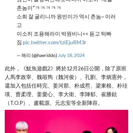
촌놈이”ㅋㅋㅋㅋㅋ
소희 잘 굴리니까 원빈이가 역시 촌놈~ 이러
고
이소히 조용해라이 박원비니<< 듣고 턱빠
짐
pic.twitter.com/tziEjuRM3r
— 해리 (@haeriddo)
July 18, 2024
此外，《魷魚遊戲2》將於12月26日公開，除了原班
人馬李政宰、魏嘏雋（魏河俊）、孔劉、李炳憲外，
還加入包括任時完、姜河那、朴成焄、梁東根、朴珪
瑛、曺柔理、姜愛心、李大衛、李陣郁、崔勝鉉
（T.O.P）、盧載源、元志安等全新陣容。