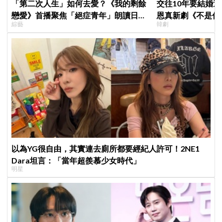
「第二次人生」如何去愛？《我的剩餘
交往10年要結婚
戀愛》首播聚焦「絕症青年」朗讀日記
恩真新劇《不是你
綜藝
韓劇
全場淚崩，初見面竟「撞見舊識」！
光，9月12日首播
以為YG很自由，其實連去廁所都要經紀人許可！2NE1
Dara坦言：「當年超羨慕少女時代」
明星