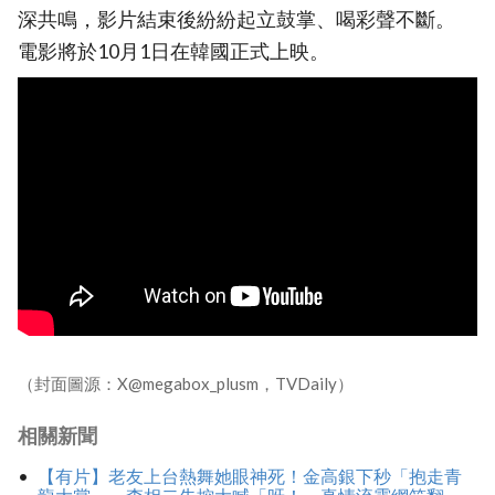
深共鳴，影片結束後紛紛起立鼓掌、喝彩聲不斷。
電影將於10月1日在韓國正式上映。
（封面圖源：X@megabox_plusm，TVDaily）
相關新聞
【有片】老友上台熱舞她眼神死！金高銀下秒「抱走青