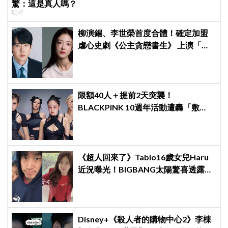
驚：這是真人嗎？
明星
柳演錫、李世榮首度合體！確定加盟
虐心史劇《公主貪戀書生》 上演「朝
鮮版羅密歐與茱麗葉」
限額40人＋提前2天突襲！
BLACKPINK 10週年活動遭轟「敷
衍」，YG急證實：4人確定完全體出
席
《超人回來了》Tablo16歲女兒Haru
近況曝光！BIGBANG太陽驚喜透露：
她長高超多，嚇我一跳
Disney+《殺人者的購物中心2》李棟