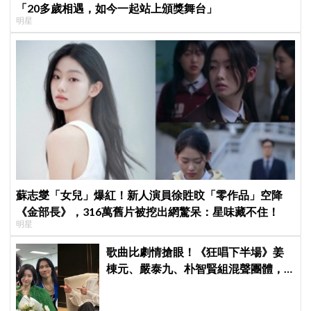
「20多歲相遇，如今一起站上頒獎舞台」
明星
蘇志燮「女兒」爆紅！新人演員徐貹旼「零作品」空降
《金部長》，316萬舊片被挖出網驚呆：星味藏不住！
明星
歌曲比劇情搶眼！《狂唱下半場》姜
棟元、嚴泰九、朴智賢組混聲團體，
劇中曲《Love Is》超洗腦