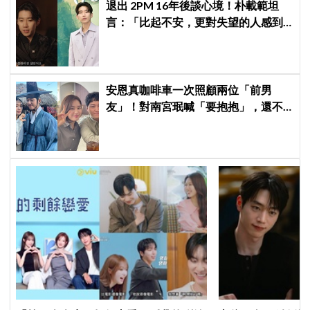
退出 2PM 16年後談心境！朴載範坦
言：「比起不安，更對失望的人感到
抱歉」韓網至今仍不解退團原因
安恩真咖啡車一次照顧兩位「前男
友」！對南宮珉喊「要抱抱」，還不
忘提醒金大明：別忘了你新婚 XD