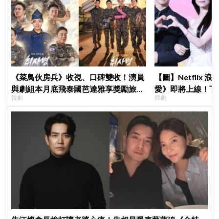
《菜鳥伙房兵》收視、口碑雙收！演員
【圖】Netflix
與劇組本月底飛泰國芭達雅享獎勵旅
愛》即將上線！丁
韓劇
韓劇
行，慶祝亮眼成績
製作發表會，甜蜜