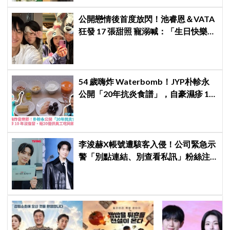
公開戀情後首度放閃！池睿恩＆VATA
狂發 17 張甜照 寵溺喊：「生日快樂我
的小狗」
54 歲嗨炸 Waterbomb！JYP朴軫永
公開「20年抗炎食譜」，自豪濕疹 10
年沒復發、砸20億供員工吃同款有機
餐
李浚赫X帳號遭駭客入侵！公司緊急示
警「別點連結、別查看私訊」粉絲注
意了