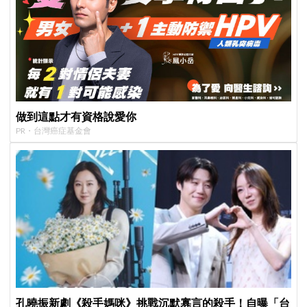
做到這點才有資格說愛你
PR・台灣癌症基金會
孔曉振新劇《殺手媽咪》挑戰沉默寡言的殺手！自曝「台