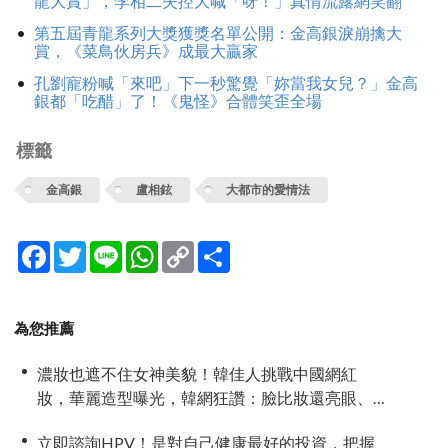
龍大賞」，李相二失控大喊「呀！」真情流露網笑翻
第五屆青龍系列大獎獲獎名單公開：金高銀淚崩擒大
賞，《菜鳥伙房兵》成最大贏家
孔劉寵粉喊「來吧」下一秒驚覺「妳當我女兒？」金高
銀都「吃醋」了！《鬼怪》合體笑歪全場
標籤
金高銀
盧相鉉
大都市的愛情法
Facebook
Twitter
Line
WhatsApp
Copy
分
Link
享
為您推薦
濃妝也遮不住女神美貌！韓佳人挑戰中國網紅
妝，華麗造型曝光，韓網狂讚：臉比妝還亮眼、
太漂亮了
立即諮詢HPV！是對自己健康最好的投資，把握