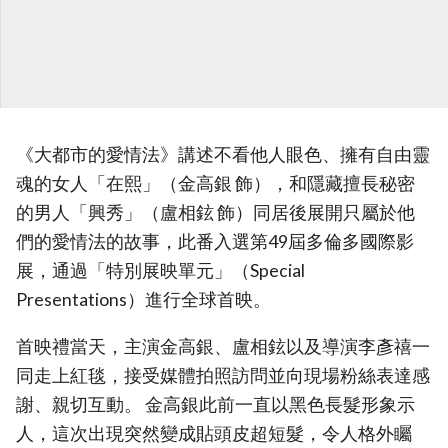
《大都市的愛情法》講述不看他人眼色、擁有自由靈
魂的女人「在熙」（金高銀 飾），和隱藏擅長秘密
的男人「興秀」（盧相鉉 飾）同居後展開只屬於他
們的愛情法的故事，此番入選第49屆多倫多國際影
展，通過「特別展映單元」（Special
Presentations）進行全球首映。
首映禮當天，主演金高銀、盧相鉉以及導演李彥禧一
同走上紅毯，接受媒體拍照訪問並向現場粉絲表達感
謝、親切互動。 金高銀此前一直以黑色長髮形象示
人，這次出現突然變成貼頭皮超短髮，令人格外矚