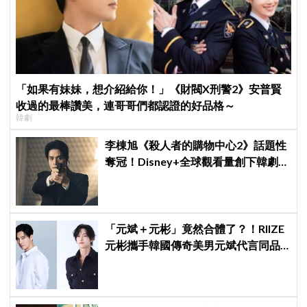
「如果有妹妹，想介紹給你！」《財閥X刑警2》安普賢
收過的最棒讚美，連哥哥們都認證的好品格～
韓劇
李棟旭《殺人者的購物中心2》話題性
奪冠！Disney+全球觀看量創下韓劇新
紀錄
「元斌＋元彬」竟然合體了？！RIIZE
元彬攜手韓國傳奇美男元斌代言同品
牌，韓網瘋喊：兩個帥哥來了！