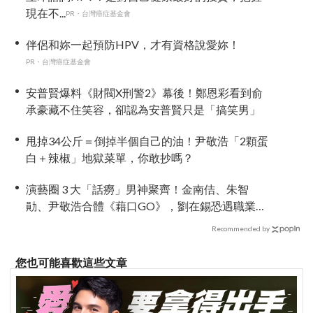
現在不...
PR・台灣癌症基金會
伴侶和妳一起預防HPV，才有資格說愛妳！
PR・台灣癌症基金會
安普賢爆料《財閥X刑警2》幕後！鄭恩彩看到俞
承豪藏不住笑容，卻認為安普賢只是「搞笑男」
甩掉34公斤＝倒掉半個自己的油！尹敬浩「2顆蛋
白＋辣椒」地獄菜單，你敢抄嗎？
演藝圈 3 大「話癆」男神聚齊！金南佶、朱智
勛、尹敬浩合體《藉口GO》，劉在錫恐遇職業生
涯最強對手
Recommended by
您也可能喜歡這些文章