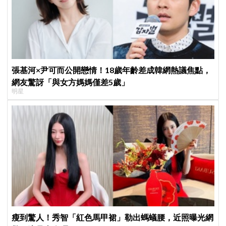
張基河×尹可而公開戀情！18歲年齡差成韓網熱議焦點，
網友驚訝「與女方媽媽僅差5歲」
明星
瘦到驚人！秀智「紅色馬甲裙」勒出螞蟻腰，近照曝光網