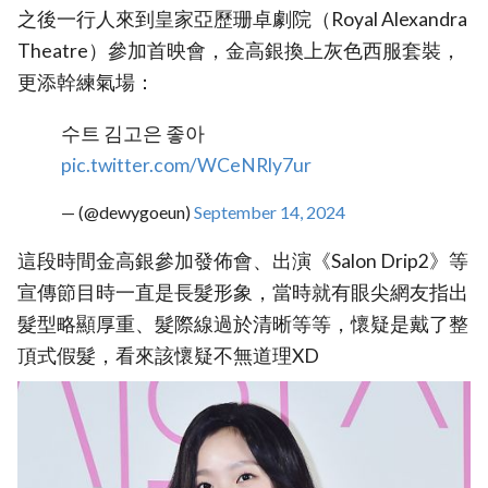
之後一行人來到皇家亞歷珊卓劇院（Royal Alexandra
Theatre）參加首映會，金高銀換上灰色西服套裝，
更添幹練氣場：
수트 김고은 좋아
pic.twitter.com/WCeNRly7ur
— (@dewygoeun)
September 14, 2024
這段時間金高銀參加發佈會、出演《Salon Drip2》等
宣傳節目時一直是長髮形象，當時就有眼尖網友指出
髮型略顯厚重、髮際線過於清晰等等，懷疑是戴了整
頂式假髮，看來該懷疑不無道理XD