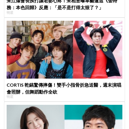
朱江燦會長挨打讓老婆心疼！朱相昱曝車藝蓮追《金特
務：本色回歸》反應：「是不是打得太狠了？」
明星
CORTIS 乾鎬驚傳摔傷！雙手小指骨折急送醫，週末演唱
會照辦，但舞蹈動作全砍
明星