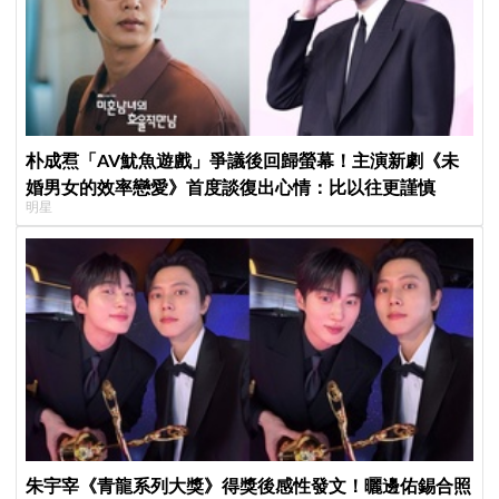
朴成焄「AV魷魚遊戲」爭議後回歸螢幕！主演新劇《未
婚男女的效率戀愛》首度談復出心情：比以往更謹慎
明星
朱宇宰《青龍系列大獎》得獎後感性發文！曬邊佑錫合照