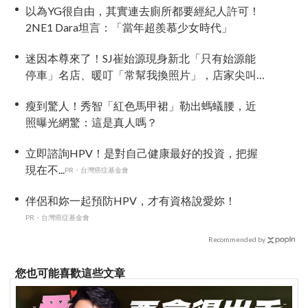
以為YG很自由，其實連去廁所都要經紀人許可！
2NE1 Dara坦言：「當年超羨慕少女時代」
迷因本尊來了！SJ崔始源現身新北「只有始源能
停車」名店、暖叮「常幫我換照片」，店家尖叫
合照網笑翻：這輩子不能脫粉了
瘦到驚人！秀智「紅色馬甲裙」勒出螞蟻腰，近
照曝光網驚：這是真人嗎？
立即諮詢HPV！是對自己健康最好的投資，把握
現在不...
PR・台灣癌症基金會
伴侶和妳一起預防HPV，才有資格說愛妳！
PR・台灣癌症基金會
Recommended by
您也可能喜歡這些文章