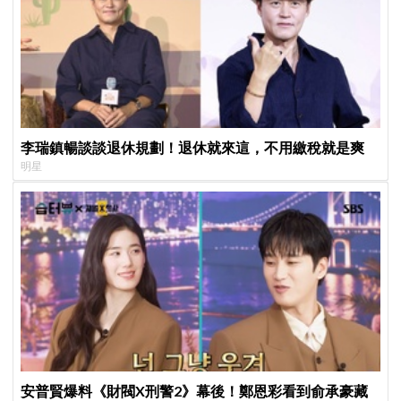
李瑞鎮暢談談退休規劃！退休就來這，不用繳稅就是爽
明星
安普賢爆料《財閥X刑警2》幕後！鄭恩彩看到俞承豪藏