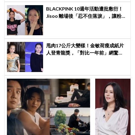
BLACKPINK 10週年活動遭批敷衍！
Jisoo 離場後「忍不住落淚」，讓粉絲
看了好心疼
甩肉17公斤大變樣！金敏荷瘦成紙片
人登青龍獎，「對比一年前」網驚
呆：以為不同人