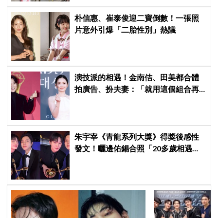
朴信惠、崔泰俊迎二寶倒數！一張照
片意外引爆「二胎性別」熱議
演技派的相遇！金南佶、田美都合體
拍廣告、扮夫妻：「就用這個組合再
拍一部戲劇吧」
朱宇宰《青龍系列大獎》得獎後感性
發文！曬邊佑錫合照「20多歲相遇，
如今一起站上頒獎舞台」