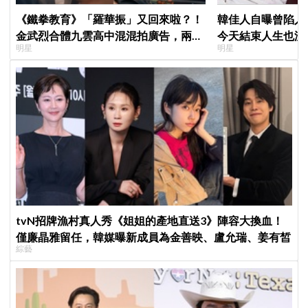
《鐵拳教育》「羅華振」又回來啦？！
韓佳人自曝曾陷入
金武烈合體九雲高中混混拍廣告，兩人
今天結束人生也沒
明星
明星
嚇壞反應笑翻劇迷：根本番外篇！
YouTube重拾生
tvN招牌漁村真人秀《姐姐的產地直送3》陣容大換血！
僅廉晶雅留任，韓媒曝新成員為金善映、盧允瑞、姜有皙
綜藝