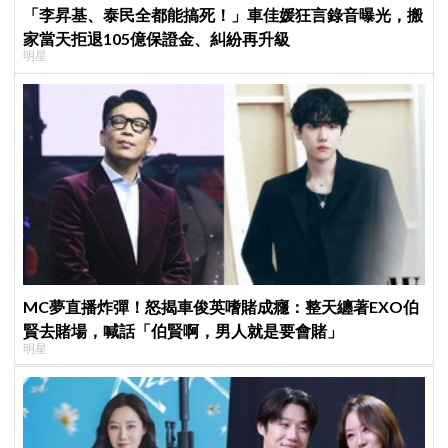
「李昇基、泰民全都能搞死！」車佳媛狂言錄音曝光，搬
家當天拒退105億保證金、糾紛再升級
明星
MC夢直播炸彈！怒揭車俊英嗜賭成癮：整天纏著EXO伯
賢去賭場，喊話「伯賢啊，男人就是要會賭」
明星