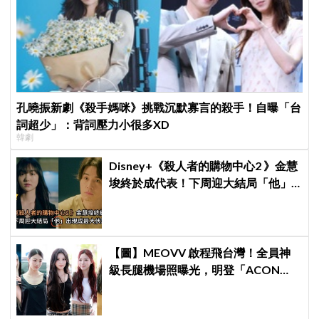
孔曉振新劇《殺手媽咪》挑戰沉默寡言的殺手！自曝「台
詞超少」：背詞壓力小很多XD
韓劇
Disney+《殺人者的購物中心2 》金慧
埈終於成代表！下周迎大結局「他」
出現成最大伏筆
【圖】MEOVV 啟程飛台灣！全員神
級長腿機場照曝光，明登「ACON
2026」嗨翻台北