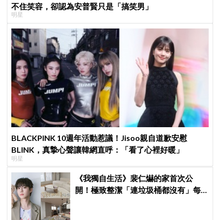
不住笑容，卻認為安普賢只是「搞笑男」
明星
BLACKPINK 10週年活動惹議！Jisoo親自道歉安慰
BLINK，真摯心聲讓韓網直呼：「看了心裡好暖」
明星
《我獨自生活》裴仁爀的家首次公
開！極致整潔「連垃圾桶都沒有」每
天必做一件事