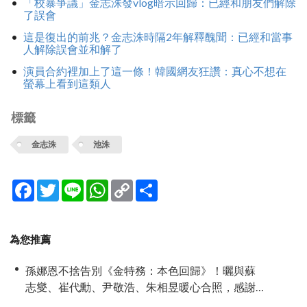
「校暴爭議」金志洙發vlog暗示回歸：已經和朋友們解除
了誤會
這是復出的前兆？金志洙時隔2年解釋醜聞：已經和當事
人解除誤會並和解了
演員合約裡加上了這一條！韓國網友狂讚：真心不想在
螢幕上看到這類人
標籤
金志洙
池洙
Facebook
Twitter
Line
WhatsApp
Copy
分
Link
享
為您推薦
孫娜恩不捨告別《金特務：本色回歸》！曬與蘇
志燮、崔代勳、尹敬浩、朱相昱暖心合照，感謝
劇組與粉絲陪伴