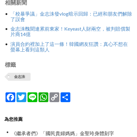
相關新聞
「校暴爭議」金志洙發vlog暗示回歸：已經和朋友們解除
了誤會
金志洙醜聞連累前東家！Keyeast人財兩空，被判賠償製
片商14億
演員合約裡加上了這一條！韓國網友狂讚：真心不想在
螢幕上看到這類人
標籤
金志洙
Facebook
Twitter
Line
WhatsApp
Copy
分
Link
享
為您推薦
《繼承者們》「國民貴婦媽媽」金聖玲身體刻字