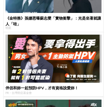
《金特務》孫娜恩曝蘇志燮「實物衝擊」：光是坐著就讓
人「哇」
明星
伴侶和妳一起預防HPV，才有資格說愛妳！
PR・台灣癌症基金會