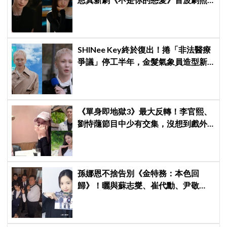
曝光，9月12日首播引期待
SHINee Key終於復出！捲「非法醫療
爭議」停工半年，金髮氣象員造型新
專輯預告、韓網評價兩極
《單身即地獄3》最大反轉！李官熙、
劉恃蘟節目中少有交集，沒想到戲外
低調交往成真，甜蜜約會照曝光
孫娜恩不捨告別《金特務：本色回
歸》！曬與蘇志燮、崔代勳、尹敬
浩、朱相昱暖心合照，感謝劇組與粉
絲陪伴