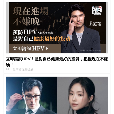
立即諮詢HPV！是對自己健康最好的投資，把握現在不嫌
晚！
PR・台灣癌症基金會