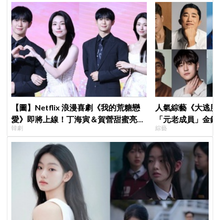
【圖】Netflix 浪漫喜劇《我的荒糖戀
人氣綜藝《大逃脫
愛》即將上線！丁海寅＆賀營甜蜜亮相
「元老成員」金鍾
韓劇
綜藝
製作發表會，甜蜜CP化學反應引期待
SEVENTEEN 
席成最大焦點