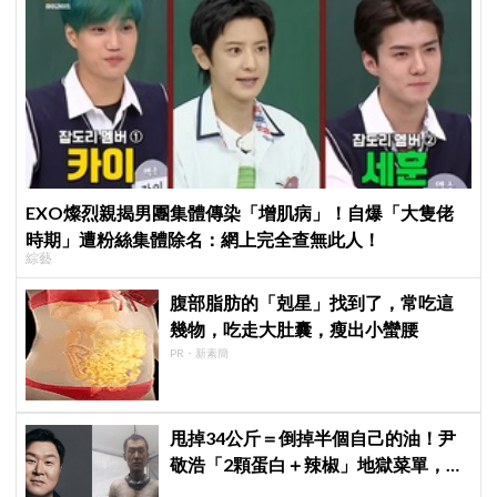
EXO燦烈親揭男團集體傳染「增肌病」！自爆「大隻佬
時期」遭粉絲集體除名：網上完全查無此人！
綜藝
腹部脂肪的「剋星」找到了，常吃這
幾物，吃走大肚囊，瘦出小蠻腰
PR・新素簡
甩掉34公斤＝倒掉半個自己的油！尹
敬浩「2顆蛋白＋辣椒」地獄菜單，你
敢抄嗎？