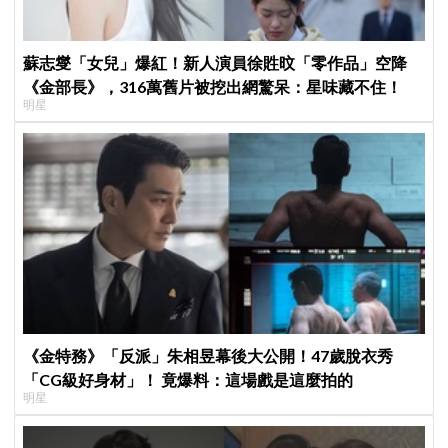
蘇志燮「女兒」爆紅！新人演員徐貹旼「零作品」空降
《金部長》，316萬舊片被挖出網驚呆：星味藏不住！
明星
《金特務》「反派」朱相昱幕後大公開！47歲脫衣秀
「CG級好身材」！ 竟爆料：這場戲是這麼拍的
明星