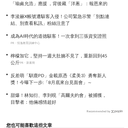
「瑜鹵允浩」應援 ，背後藏「洋蔥」：報恩來的
李浚赫X帳號遭駭客入侵！公司緊急示警「別點連
結、別查看私訊」粉絲注意了
成為AI時代的道德駭客！一次拿到三張資安證照
PR・恆逸教育訓練中心
檸檬加它，堅持一週大肚腩不見了，重新回到45
公斤
PR・新素簡
反差萌「馴鹿PD」金載原憑《柔美3》勇奪新人
獎！今曝下一步:「8月底來台見面會」～
甜爆！林知衍、李到晛「高爾夫約會」被捕獲，
目擊者：他倆感情超好
Recommended by
您也可能喜歡這些文章