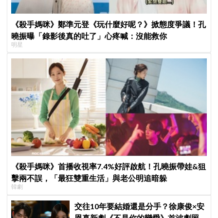
《殺手媽咪》鄭準元登《玩什麼好呢？》掀態度爭議！孔
曉振曝「錄影後真的吐了」心疼喊：沒能救你
明星
《殺手媽咪》首播收視率7.4%好評啟航！孔曉振帶娃&狙
擊兩不誤，「最狂雙重生活」與老公明追暗躲
韓劇
交往10年要結婚還是分手？徐康俊×安
恩真新劇《不是你的戀愛》首波劇照