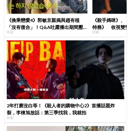
《換乘戀愛4》郭敏京親揭與趙有植
《殺手媽咪》、《
「沒有復合」！Q&A吐露播出期間壓
特務》 收視雙雙
明星
韓劇
力爆表，曾因惡評失眠
高！
2年打磨沒白等！《殺人者的購物中心2》首播話題炸
裂，李棟旭放話：第三季找我，我就拍
韓劇