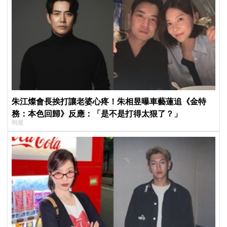
朱江燦會長挨打讓老婆心疼！朱相昱曝車藝蓮追《金特
務：本色回歸》反應：「是不是打得太狠了？」
明星