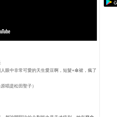
美
韓國人眼中非常可愛的天生愛豆啊，短髮+傘裙，瘋了
曲原唱是松田聖子）