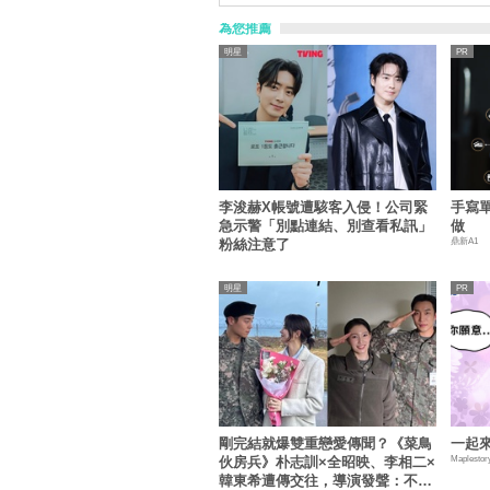
為您推薦
明星
李浚赫X帳號遭駭客入侵！公司緊
手寫
急示警「別點連結、別查看私訊」
做
鼎新A1
粉絲注意了
明星
剛完結就爆雙重戀愛傳聞？《菜鳥
一起來
Maplestor
伙房兵》朴志訓×全昭映、李相二×
韓東希遭傳交往，導演發聲：不要