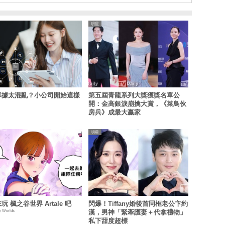
明星
單據太混亂？小公司開始這樣
第五屆青龍系列大獎獲獎名單公
開：金高銀淚崩擒大賞，《菜鳥伙
房兵》成最大贏家
明星
玩 楓之谷世界 Artale 吧
閃爆！Tiffany婚後首同框老公卞約
y Worlds
漢，男神「緊牽護妻＋代拿禮物」
私下甜度超標