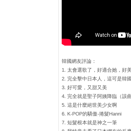
韓國網友評論：
1. 太會選歌了，好適合她，好
2. 完全擊中日本人，這可是
3. 好可愛，又甜又美
4. 完全就是聖子阿姨降臨（該
5. 這是什麼絕世美少女啊
6. K-POP的驕傲-捲髮Hanni
7. 短髮根本就是神之一筆