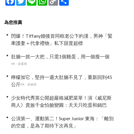
Link
享
為您推薦
閃爆！Tiffany婚後首同框老公卞約漢，男神「緊
牽護妻＋代拿禮物」私下甜度超標
肚腩一抓一大把，只需1個雞蛋，用一個瘦一個
PR・新素簡
檸檬加它，堅持一週大肚腩不見了，重新回到45
公斤
PR・新素簡
少女時代秀英公開超嚴格減肥菜單！演《威尼斯
商人》貴族千金怕臉變圓：天天只吃蛋和鍋巴
公演第一、運動第二！Super Junior 東海：「離別
的空虛，是為了期待下次再見」