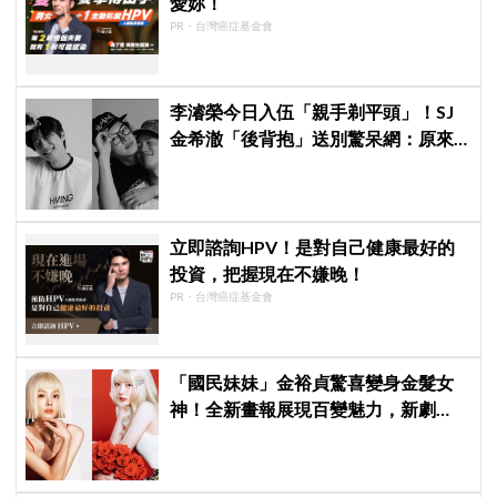
愛妳！
PR・台灣癌症基金會
李濬榮今日入伍「親手剃平頭」！SJ
金希澈「後背抱」送別驚呆網：原來
兩人這麼熟？！
立即諮詢HPV！是對自己健康最好的
投資，把握現在不嫌晚！
PR・台灣癌症基金會
「國民妹妹」金裕貞驚喜變身金髮女
神！全新畫報展現百變魅力，新劇
《100日的謊言》將在10月首播