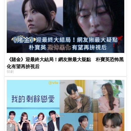
《賭金》迎最終大結局！網友揪最大疑點 朴寶英恐怖黑
化有望再拚視后
韓劇