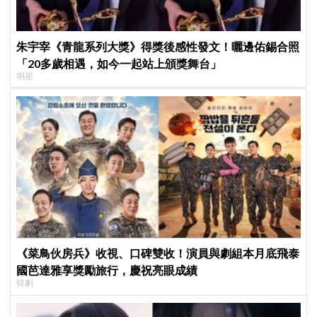
朱宇宰《青龍系列大獎》得獎後感性發文！曬邊佑錫合照
「20多歲相遇，如今一起站上頒獎舞台」
明星
《菜鳥伙房兵》收視、口碑雙收！演員與劇組本月底飛泰
國芭達雅享獎勵旅行，慶祝亮眼成績
韓劇