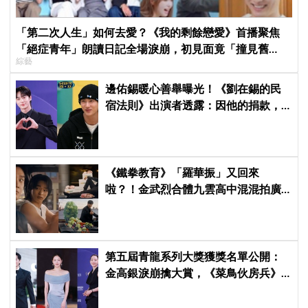
「第二次人生」如何去愛？《我的剩餘戀愛》首播聚焦
「絕症青年」朗讀日記全場淚崩，初見面竟「撞見舊
綜藝
識」！
邊佑錫暖心善舉曝光！《劉在錫的民
宿法則》出演者透露：因他的捐款，
兒童患者順利完成治療
《鐵拳教育》「羅華振」又回來
啦？！金武烈合體九雲高中混混拍廣
告，兩人嚇壞反應笑翻劇迷：根本番
外篇！
第五屆青龍系列大獎獲獎名單公開：
金高銀淚崩擒大賞，《菜鳥伙房兵》
成最大贏家