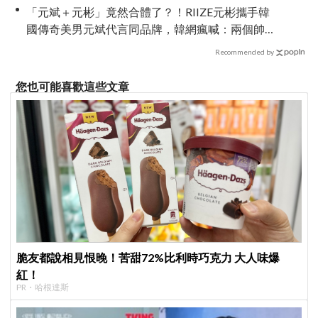
「元斌＋元彬」竟然合體了？！RIIZE元彬攜手韓
國傳奇美男元斌代言同品牌，韓網瘋喊：兩個帥
哥來了！
Recommended by
您也可能喜歡這些文章
脆友都說相見恨晚！苦甜72%比利時巧克力 大人味爆
紅！
PR・哈根達斯