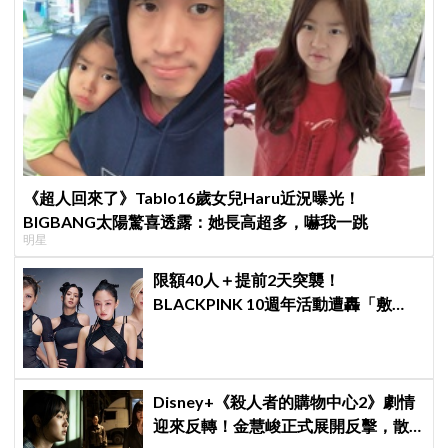
《超人回來了》Tablo16歲女兒Haru近況曝光！
BIGBANG太陽驚喜透露：她長高超多，嚇我一跳
明星
限額40人＋提前2天突襲！
BLACKPINK 10週年活動遭轟「敷
衍」，YG急證實：4人確定完全體出
席
Disney+《殺人者的購物中心2》劇情
迎來反轉！金慧峻正式展開反擊，散