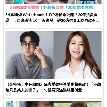
54 歲嗨炸 Waterbomb！JYP朴軫永公開「20年抗炎食
譜」，自豪濕疹 10 年沒復發、砸20億供員工吃同款有機
明星
餐
《金特務：本色回歸》蘇志燮難得談愛妻趙銀政！「不想
她只是某人的妻子」一句話展現滿滿尊重與愛
明星