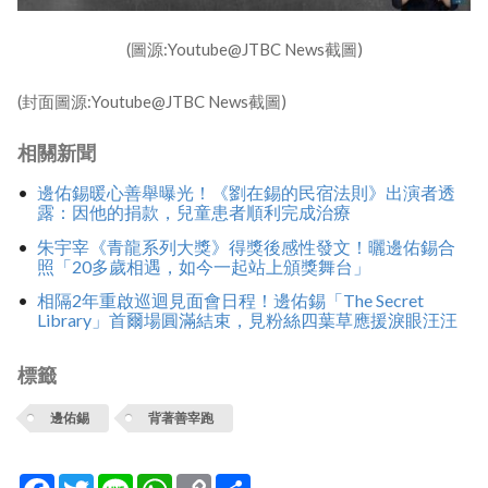
(圖源:Youtube@JTBC News截圖)
(封面圖源:Youtube@JTBC News截圖)
相關新聞
邊佑錫暖心善舉曝光！《劉在錫的民宿法則》出演者透
露：因他的捐款，兒童患者順利完成治療
朱宇宰《青龍系列大獎》得獎後感性發文！曬邊佑錫合
照「20多歲相遇，如今一起站上頒獎舞台」
相隔2年重啟巡迴見面會日程！邊佑錫「The Secret
Library」首爾場圓滿結束，見粉絲四葉草應援淚眼汪汪
標籤
邊佑錫
背著善宰跑
Facebook
Twitter
Line
WhatsApp
Copy
分