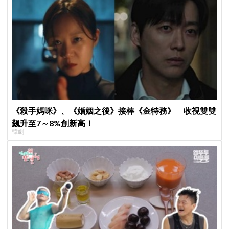
《殺手媽咪》、《婚姻之後》接棒《金特務》 收視雙雙
飆升至7～8%創新高！
韓劇