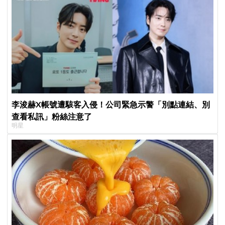
李浚赫X帳號遭駭客入侵！公司緊急示警「別點連結、別
查看私訊」粉絲注意了
明星