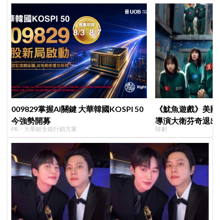
009829掌握AI關鍵 大華韓國KOSPI 50
《魷魚遊戲》美國
今強勢開募
導演大衛芬奇退出
PR・大華銀全能行銷方案
韓劇
聞也破局