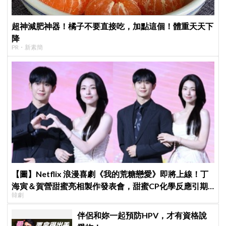
超神減肥神器！橘子不要直接吃，加點這個！體重天天下
降
PR・新素簡
【圖】Netflix 浪漫喜劇《我的荒糖戀愛》即將上線！丁
海寅＆賀營甜蜜亮相製作發表會，甜蜜CP化學反應引期
韓劇
待
伴侶和妳一起預防HPV，才有資格說