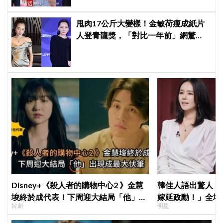
甩肉17公斤大變樣！金敏荷瘦成紙片
人登青龍獎，「對比一年前」網驚
呆：以為不同人
Disney+《殺人者的購物中心2 》金慧
韓佳人語出驚人：
埈終於成代表！下周迎大結局「他」出
嫁延政勳！」全場
韓劇
明星
現成最大伏筆
實原因笑翻