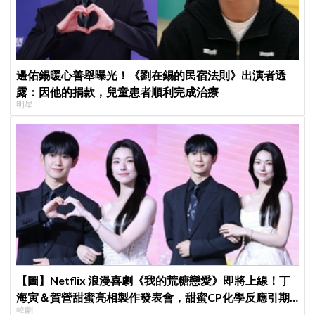
邊佑錫暖心善舉曝光！《劉在錫的民宿法則》出演者透
露：因他的捐款，兒童患者順利完成治療
明星
【圖】Netflix 浪漫喜劇《我的荒糖戀愛》即將上線！丁
海寅＆賀營甜蜜亮相製作發表會，甜蜜CP化學反應引期
韓劇
待