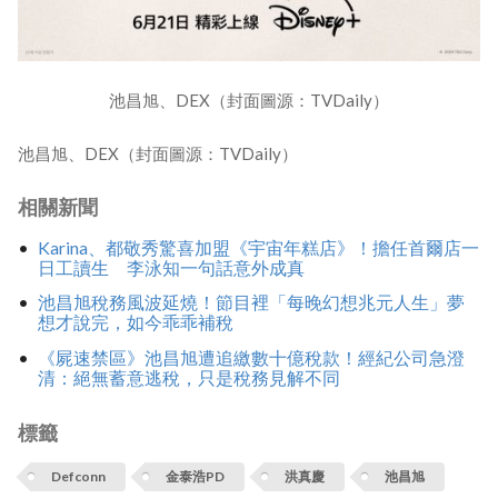
池昌旭、DEX（封面圖源：TVDaily）
池昌旭、DEX（封面圖源：TVDaily）
相關新聞
Karina、都敬秀驚喜加盟《宇宙年糕店》！擔任首爾店一
日工讀生 李泳知一句話意外成真
池昌旭稅務風波延燒！節目裡「每晚幻想兆元人生」夢
想才說完，如今乖乖補稅
《屍速禁區》池昌旭遭追繳數十億稅款！經紀公司急澄
清：絕無蓄意逃稅，只是稅務見解不同
標籤
Defconn
金泰浩PD
洪真慶
池昌旭