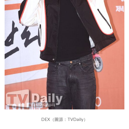
DEX（圖源：TVDaily）