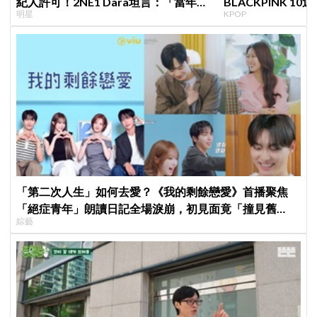
紀人許可！2NE1 Dara坦言：「當年超
BLACKPINK 1
明星
KPOP
羨慕少女時代」
衍」，YG急證實
「第二次人生」如何去愛？《我的剩餘戀愛》首播聚焦
「絕症青年」朗讀日記全場淚崩，初見面竟「撞見舊
綜藝
識」！