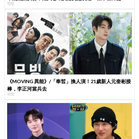
明星
《MOVING 異能》/「奉皙」換人演！21歲新人元奎彬接
棒，李正河當兵去
明星