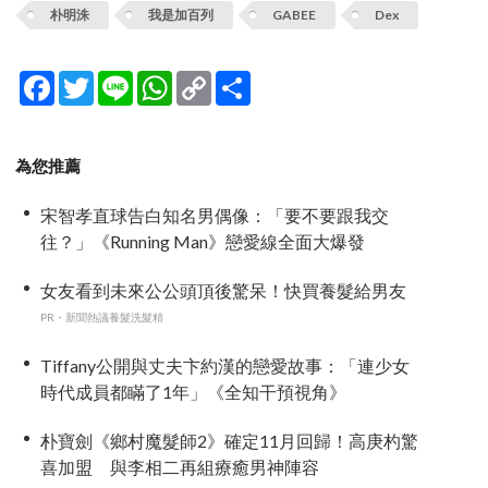
朴明洙
我是加百列
GABEE
Dex
Facebook
Twitter
Line
WhatsApp
Copy
分
Link
享
為您推薦
宋智孝直球告白知名男偶像：「要不要跟我交
往？」《Running Man》戀愛線全面大爆發
女友看到未來公公頭頂後驚呆！快買養髮給男友
PR・新聞熱議養髮洗髮精
Tiffany公開與丈夫卞約漢的戀愛故事：「連少女
時代成員都瞞了1年」《全知干預視角》
朴寶劍《鄉村魔髮師2》確定11月回歸！高庚杓驚
喜加盟 與李相二再組療癒男神陣容