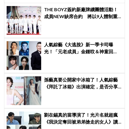
THE BOYZ簽約新廠牌續團體活動！
成員NEW缺席合約 將以9人體制重
啟新篇章
人氣綜藝《大逃脫》新一季卡司曝
光！「元老成員」金鍾旼＆神童回
歸，SEVENTEEN 勝寛驚喜加盟，姜
鎬童缺席成最大焦點
孫藝真要公開家中冰箱了！人氣綜藝
《拜託了冰箱》出演確定，是否分享
與玄彬婚後日常掀期待
劉在錫真的當導演了！光片名就超瘋
《我決定奪回被弟弟搶走的女人》讀
本現場笑翻曝光