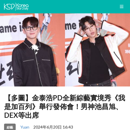
【多圖】金泰浩PD全新綜藝實境秀《我
是加百列》舉行發佈會！男神池昌旭、
DEX等出席
Yuan
2024年6月20日 16:43
綜藝