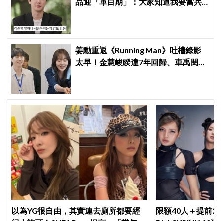
品迎「軍白期」：大家知道我要當兵
都主動聯絡我
姜勳重返《Running Man》吐槽錄影
太早！金慧峻睽違7年回歸、車禹閔首
登綜藝
以為YG很自由，其實連去廁所都要經
限額40人＋提前2