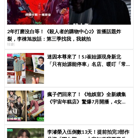
2年打磨沒白等！《殺人者的購物中心2》首播話題炸
裂，李棟旭放話：第三季找我，我就拍
韓劇
迷因本尊來了！SJ崔始源現身新北
「只有始源能停車」名店、暖叮「常
幫我換照片」，店家尖叫合照網笑
翻：這輩子不能脫粉了
瘋子們回來了！《地娛室》全新續集
《宇宙年糕店》驚爆7月開播，4女慘
遭「兔瓏陰了」變社畜、野生D.O.都
敬秀現身端茶？
李濬榮入伍倒數13天！提前拍完3部作