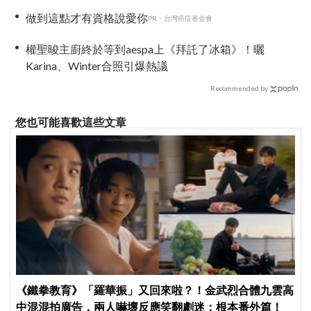
做到這點才有資格說愛你
PR・台灣癌症基金會
權聖晙主廚終於等到aespa上《拜託了冰箱》！曬
Karina、Winter合照引爆熱議
Recommended by
您也可能喜歡這些文章
《鐵拳教育》「羅華振」又回來啦？！金武烈合體九雲高
中混混拍廣告，兩人嚇壞反應笑翻劇迷：根本番外篇！