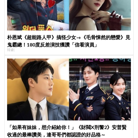
朴恩斌《超能路人甲》搞怪少女→《毛骨悚然的戀愛》見
鬼霸總！180度反差演技獲讚「信看演員」
韓劇
「如果有妹妹，想介紹給你！」《財閥X刑警2》安普賢
收過的最棒讚美，連哥哥們都認證的好品格～