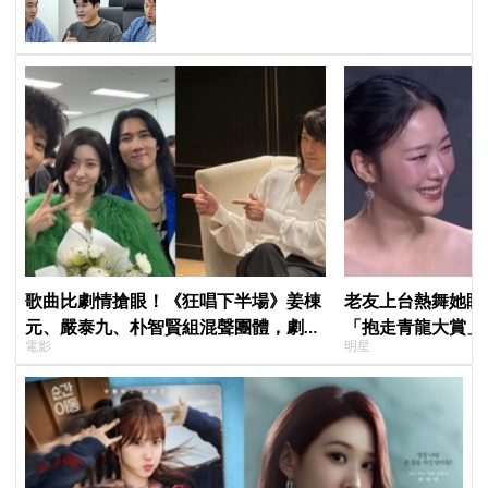
歌曲比劇情搶眼！《狂唱下半場》姜棟
老友上台熱舞她眼
元、嚴泰九、朴智賢組混聲團體，劇中
「抱走青龍大賞」
電影
明星
曲《Love Is》超洗腦
「呀！」真情流露