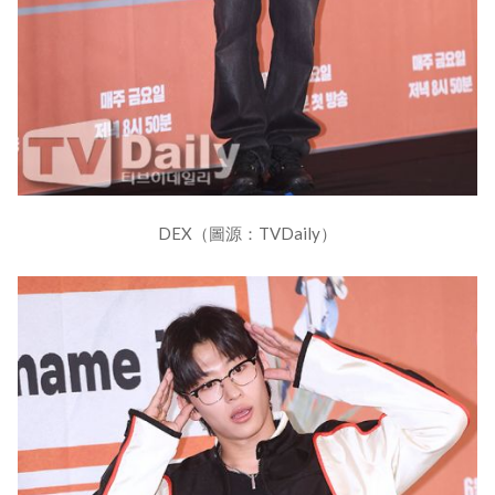
DEX（圖源：TVDaily）