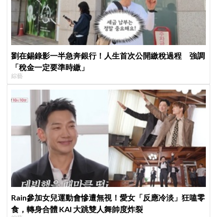
劉在錫錄影一半急奔銀行！人生首次公開繳稅過程 強調
「稅金一定要準時繳」
綜藝
Rain參加女兒運動會慘遭無視！愛女「反應冷淡」狂嗑零
食，轉身合體 KAI 大跳雙人舞帥度炸裂