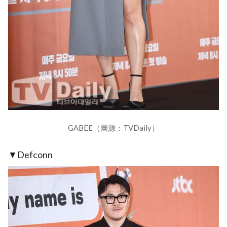
GABEE（圖源：TVDaily）
▼Defconn