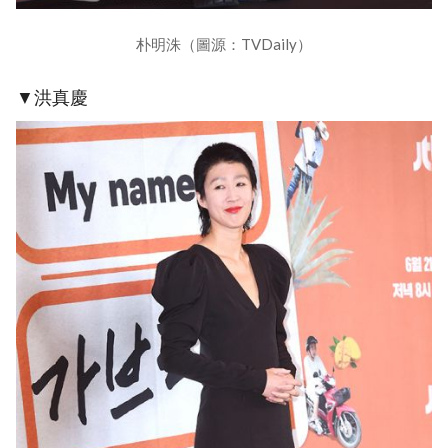
朴明洙（圖源：TVDaily）
▼洪真慶