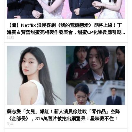
【圖】Netflix 浪漫喜劇《我的荒糖戀愛》即將上線！丁
海寅＆賀營甜蜜亮相製作發表會，甜蜜CP化學反應引期
韓劇
待
蘇志燮「女兒」爆紅！新人演員徐貹旼「零作品」空降
《金部長》，316萬舊片被挖出網驚呆：星味藏不住！
明星