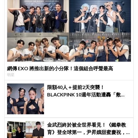
網傳 EXO 將推出新的小分隊！這個組合呼聲最高
明星
限額40人＋提前2天突襲！
BLACKPINK 10週年活動遭轟「敷
衍」，YG急證實：4人確定完全體出
席
金武烈終於被全世界看見！《鐵拳教
育》登全球第一，尹昇娥甜蜜慶祝，