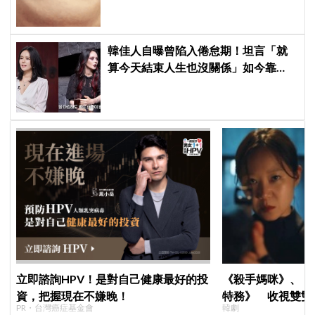
韓佳人自曝曾陷入倦怠期！坦言「就
算今天結束人生也沒關係」如今靠
YouTube重拾生活樂趣
立即諮詢HPV！是對自己健康最好的投
《殺手媽咪》、《
資，把握現在不嫌晚！
特務》 收視雙雙
PR・台灣癌症基金會
韓劇
高！