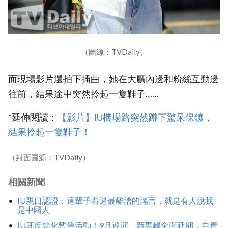
（圖源：TVDaily）
而現場影片還拍下插曲，她在大廳內邊和粉絲互動邊
往前，結果途中突然拎起一隻鞋子……
*延伸閱讀：
‎【影片】IU機場路突然蹲下驚呆保鑣，
結果拎起一隻鞋子！‎
（封面圖源：TVDaily）
相關新聞
IU親口認證：這輩子看過最離譜的謠言，就是有人說我
是中國人
IU耳疾惡化暫停活動！9月巡演、新專輯全面延期，自責