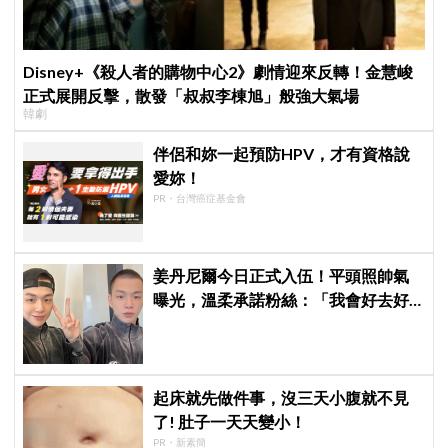
Disney+《殺人者的購物中心2》劇情迎來反轉！金慧峻
正式展開反擊，散發「叔叔李棟旭」般強大氣場
韓劇
伴侶和妳一起預防HPV，才有資格說
愛妳！
PR・台灣癌症基金會
姜丹尼爾今日正式入伍！平頭照帥氣
曝光，溫柔承諾粉絲：「我會好去好
回的」
起床就先做件事，沒三天小腹就不見
了! 肚子一天天變小！
PR・新素簡