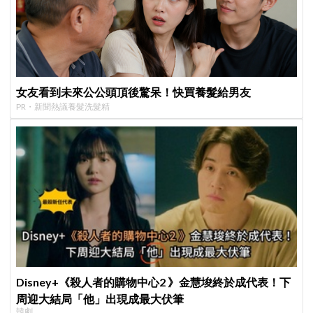
女友看到未來公公頭頂後驚呆！快買養髮給男友
PR・新聞熱議養髮洗髮精
Disney+《殺人者的購物中心2 》金慧埈終於成代表！下
周迎大結局「他」出現成最大伏筆
韓劇