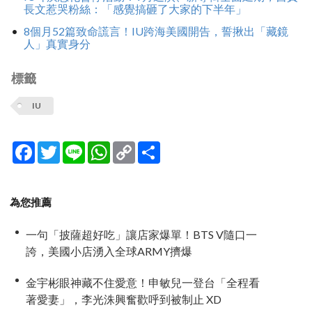
長文惹哭粉絲：「感覺搞砸了大家的下半年」
8個月52篇致命謊言！IU跨海美國開告，誓揪出「藏鏡
人」真實身分
標籤
IU
Facebook
Twitter
Line
WhatsApp
Copy
分
Link
享
為您推薦
一句「披薩超好吃」讓店家爆單！BTS V隨口一
誇，美國小店湧入全球ARMY擠爆
金宇彬眼神藏不住愛意！申敏兒一登台「全程看
著愛妻」，李光洙興奮歡呼到被制止 XD