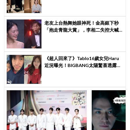
《劉QUIZ》公開夫妻相擁落淚故事
老友上台熱舞她眼神死！金高銀下秒
「抱走青龍大賞」，李相二失控大喊
「呀！」真情流露網笑翻
《超人回來了》Tablo16歲女兒Haru
近況曝光！BIGBANG太陽驚喜透露：
她長高超多，嚇我一跳