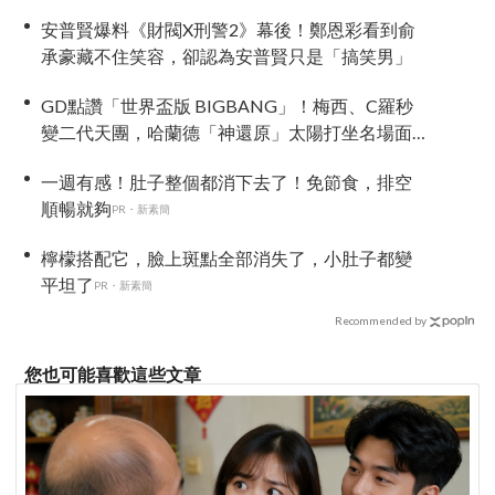
安普賢爆料《財閥X刑警2》幕後！鄭恩彩看到俞
承豪藏不住笑容，卻認為安普賢只是「搞笑男」
GD點讚「世界盃版 BIGBANG」！梅西、C羅秒
變二代天團，哈蘭德「神還原」太陽打坐名場面
全網笑翻
一週有感！肚子整個都消下去了！免節食，排空
順暢就夠
PR・新素簡
檸檬搭配它，臉上斑點全部消失了，小肚子都變
平坦了
PR・新素簡
Recommended by
您也可能喜歡這些文章