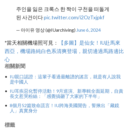
주인을 잃은 크록스 한 짝이 구천을 떠돌게
된 사건이다
pic.twitter.com/i2OzTxjpkf
— 아이유 영상 (@IUarchiving)
June 6, 2024
*當天相關機場照可見：
‎【多圖】是仙女！IU赴馬來
西亞，機場路純白色系清爽登場，親切邊過馬路邊比
心
相關新聞
IU親口認證：這輩子看過最離譜的謠言，就是有人說我
是中國人
IU耳疾惡化暫停活動！9月巡演、新專輯全面延期，自責
長文惹哭粉絲：「感覺搞砸了大家的下半年」
8個月52篇致命謊言！IU跨海美國開告，誓揪出「藏鏡
人」真實身分
標籤