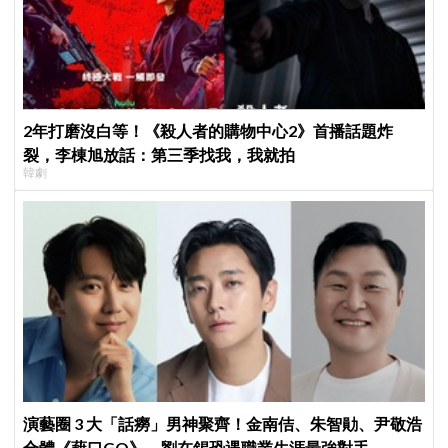
2年打磨沒白等！《殺人者的購物中心2》首播話題炸
裂，李棟旭放話：第三季找我，我就拍
韓劇
演藝圈 3 大「話癆」男神聚齊！金南佶、朱智勛、尹敬浩
合體《藉口GO》，劉在錫恐遇職業生涯最強對手