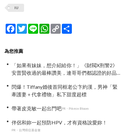
IU
Facebook
Twitter
Line
WhatsApp
Copy
分
Link
享
為您推薦
「如果有妹妹，想介紹給你！」《財閥X刑警2》
安普賢收過的最棒讚美，連哥哥們都認證的好品
格～
閃爆！Tiffany婚後首同框老公卞約漢，男神「緊
牽護妻＋代拿禮物」私下甜度超標
帶著皮克敏一起出門吧
PR・Pikmin Bloom
伴侶和妳一起預防HPV，才有資格說愛妳！
PR・台灣癌症基金會