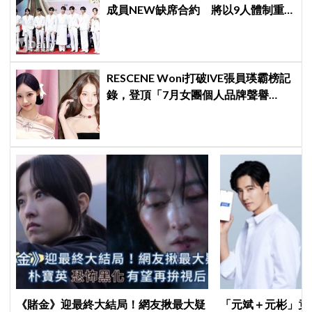
成員NEW缺席合約 將以9人體制重
啟新篇章
RESCENE Woni打破IVE張員瑛霸榜記
錄，登頂「7月女團個人品牌聲譽
榜」！魔性迷因「巨濟呀吼」全網瘋
傳、逆襲Melon第一
《賭金》迎最終大結局！網友揪最大疑
「元斌＋元彬」竟然