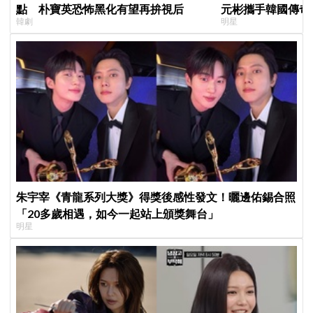
點 朴寶英恐怖黑化有望再拚視后
元彬攜手韓國傳奇
韓劇
明星
牌，韓網瘋喊：兩
朱宇宰《青龍系列大獎》得獎後感性發文！曬邊佑錫合照
「20多歲相遇，如今一起站上頒獎舞台」
明星