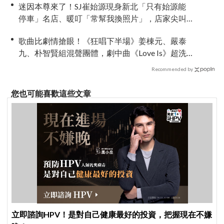
迷因本尊來了！SJ崔始源現身新北「只有始源能
停車」名店、暖叮「常幫我換照片」，店家尖叫
合照網笑翻：這輩子不能脫粉了
歌曲比劇情搶眼！《狂唱下半場》姜棟元、嚴泰
九、朴智賢組混聲團體，劇中曲《Love Is》超洗
腦
Recommended by
您也可能喜歡這些文章
立即諮詢HPV！是對自己健康最好的投資，把握現在不嫌