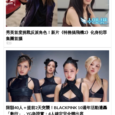
秀英首度挑戰反派角色！新片《特務搞飛機2》化身犯罪
集團首腦
電影
限額40人＋提前2天突襲！BLACKPINK 10週年活動遭轟
「敷衍」，YG急證實：4人確定完全體出席