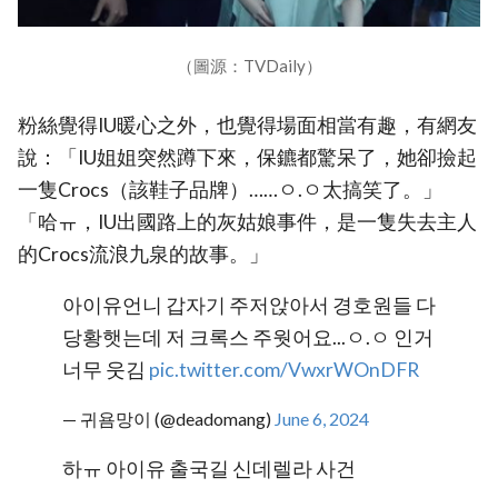
（圖源：TVDaily）
粉絲覺得IU暖心之外，也覺得場面相當有趣，有網友
說：「IU姐姐突然蹲下來，保鑣都驚呆了，她卻撿起
一隻Crocs（該鞋子品牌）……ㅇ.ㅇ太搞笑了。」
「哈ㅠ，IU出國路上的灰姑娘事件，是一隻失去主人
的Crocs流浪九泉的故事。」
아이유언니 갑자기 주저앉아서 경호원들 다
당황햇는데 저 크록스 주웟어요...ㅇ.ㅇ 인거
너무 웃김
pic.twitter.com/VwxrWOnDFR
— 귀욤망이 (@deadomang)
June 6, 2024
하ㅠ 아이유 출국길 신데렐라 사건