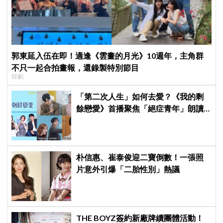
郭東延入伍在即！適逢《雲畫的月光》10週年，主角群
不只一起合拍畫報，還錄製特別節目
韓劇
「第二次人生」如何去愛？《我的剩
餘戀愛》首播聚焦「絕症青年」朗讀
日記全場淚崩，初見面竟「撞見舊
識」！
朴信惠、崔泰俊迎二寶倒數！一張照
片意外引爆「二胎性別」熱議
THE BOYZ簽約新廠牌續團體活動！