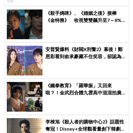
明星
《殺手媽咪》、《婚姻之後》接棒
《金特務》 收視雙雙飆升至7～8%
創新高！
安普賢爆料《財閥X刑警2》幕後！鄭
恩彩看到俞承豪藏不住笑容，卻認為
安普賢只是「搞笑男」
《鐵拳教育》「羅華振」又回來
啦？！金武烈合體九雲高中混混拍廣
告，兩人嚇壞反應笑翻劇迷：根本番
外篇！
李棟旭《殺人者的購物中心2》話題性
奪冠！Disney+全球觀看量創下韓劇新