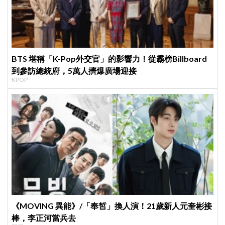
BTS 堪稱「K-Pop外交官」的影響力！從霸榜Billboard
到參訪總統府，5萬人擠爆廣場迎接
KPOP
《MOVING 異能》/「奉皙」換人演！21歲新人元奎彬接
棒，李正河當兵去