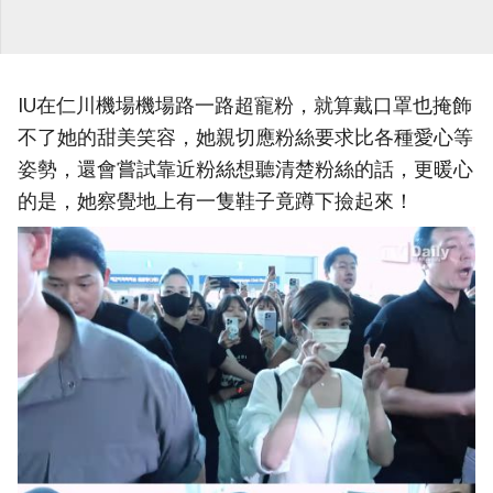
IU在仁川機場機場路一路超寵粉，就算戴口罩也掩飾
不了她的甜美笑容，她親切應粉絲要求比各種愛心等
姿勢，還會嘗試靠近粉絲想聽清楚粉絲的話，更暖心
的是，她察覺地上有一隻鞋子竟蹲下撿起來！