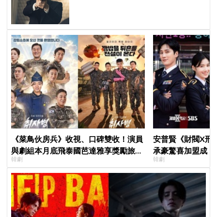
紀錄
《菜鳥伙房兵》收視、口碑雙收！演員
安普賢《財閥X刑
與劇組本月底飛泰國芭達雅享獎勵旅
承豪驚喜加盟成「
韓劇
韓劇
行，慶祝亮眼成績
曝：太有存在感決