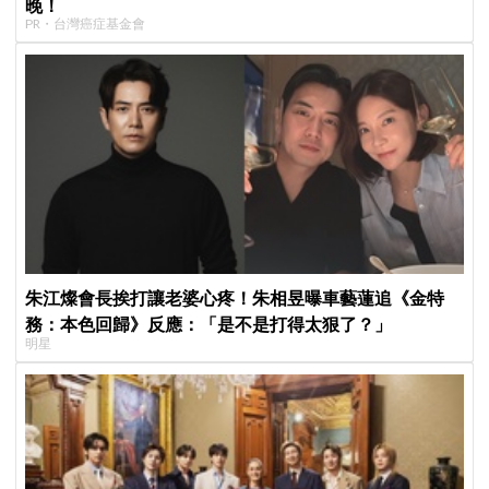
晚！
PR・台灣癌症基金會
朱江燦會長挨打讓老婆心疼！朱相昱曝車藝蓮追《金特
務：本色回歸》反應：「是不是打得太狠了？」
明星