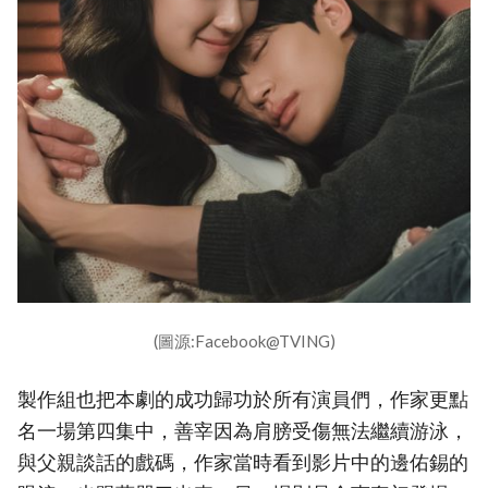
(圖源:Facebook@TVING)
製作組也把本劇的成功歸功於所有演員們，作家更點
名一場第四集中，善宰因為肩膀受傷無法繼續游泳，
與父親談話的戲碼，作家當時看到影片中的邊佑錫的