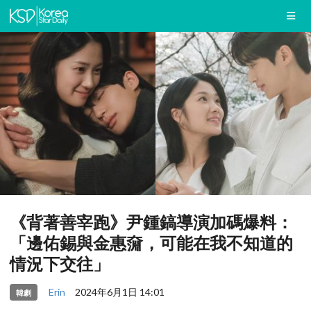
《背著善宰跑》尹鍾鎬導演加碼爆料：
「邊佑錫與金惠奫，可能在我不知道的
情況下交往」
Erin
2024年6月1日 14:01
韓劇