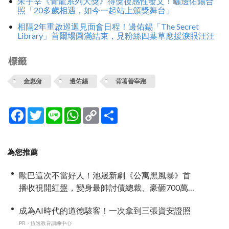
朱宇宰《青龍系列大獎》得獎後感性發文！曬邊佑錫合
照「20多歲相遇，如今一起站上頒獎舞台」
相隔2年重啟巡迴見面會日程！邊佑錫「The Secret
Library」首爾場圓滿結束，見粉絲四葉草應援淚眼汪汪
標籤
金惠奫
邊佑錫
背著善宰跑
Facebook
Twitter
Line
WhatsApp
Copy
分
Link
享
為您推薦
歐巴這次不當好人！池晟新劇《公寓黑風暴》首
播收視開紅盤，變身最帥討債總裁、豪砸700萬娶
「假新娘」當眾激吻！
成為AI時代的道德駭客！一次拿到三張資安證照
PR・恆逸教育訓練中心