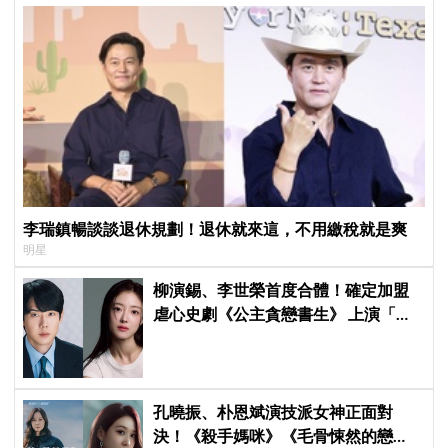
李瑞鎮暢談談退休規劃！退休就來這，不用繳稅就是爽
明星
柳演錫、李世榮首度合體！確定加盟
虐心史劇《公主貪戀書生》 上演「朝
鮮版羅密歐與茱麗葉」
孔曉振、朴恩斌演技派女神正面對
決！《殺手媽咪》《毛骨悚然的戀