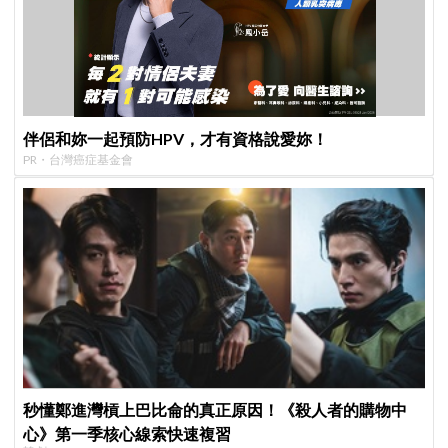
伴侶和妳一起預防HPV，才有資格說愛妳！
PR・台灣癌症基金會
秒懂鄭進灣槓上巴比侖的真正原因！《殺人者的購物中
心》第一季核心線索快速複習