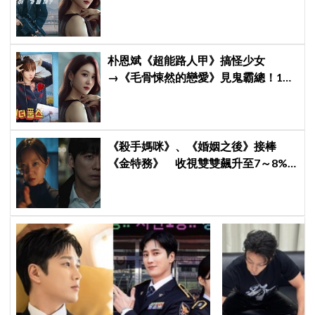
愛》掀韓劇收視大戰
朴恩斌《超能路人甲》搞怪少女
→《毛骨悚然的戀愛》見鬼霸總！180
度反差演技獲讚「信看演員」
《殺手媽咪》、《婚姻之後》接棒
《金特務》 收視雙雙飆升至7～8%
創新高！