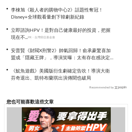
李棟旭《殺人者的購物中心2》話題性奪冠！
Disney+全球觀看量創下韓劇新紀錄
立即諮詢HPV！是對自己健康最好的投資，把握
現在不...
PR・台灣癌症基金會
安普賢《財閥X刑警2》帥氣回歸！俞承豪驚喜加
盟成「隱藏王牌」，導演笑曝：太有存在感決定
提前登場
《魷魚遊戲》美國版衍生劇確定告吹！導演大衛
芬奇退出、凱特布蘭琪出演傳聞也破局
Recommended by
您也可能喜歡這些文章