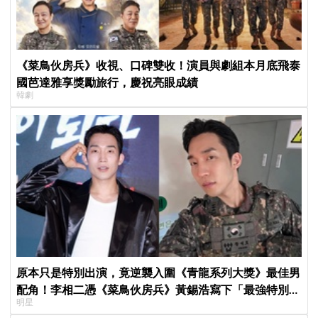
《菜鳥伙房兵》收視、口碑雙收！演員與劇組本月底飛泰
國芭達雅享獎勵旅行，慶祝亮眼成績
韓劇
原本只是特別出演，竟逆襲入圍《青龍系列大獎》最佳男
配角！李相二憑《菜鳥伙房兵》黃錫浩寫下「最強特別出
明星
演」傳奇