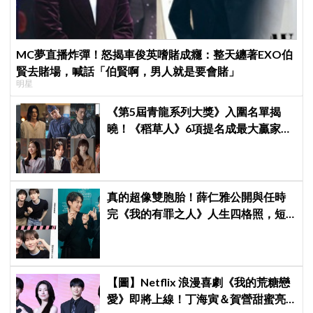
MC夢直播炸彈！怒揭車俊英嗜賭成癮：整天纏著EXO伯
賢去賭場，喊話「伯賢啊，男人就是要會賭」
明星
《第5屆青龍系列大獎》入圍名單揭
曉！《稻草人》6項提名成最大贏家，
金宣虎、玄彬爭視帝，高胤禎、金高
銀角逐視后！
真的超像雙胞胎！薛仁雅公開與任時
完《我的有罪之人》人生四格照，短
髮帥氣感爆發＋劇未播就話題滿滿
【圖】Netflix 浪漫喜劇《我的荒糖戀
愛》即將上線！丁海寅＆賀營甜蜜亮