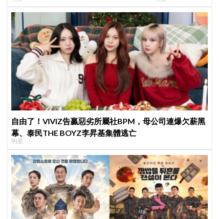
YouTube重拾生
自由了！VIVIZ告贏惡劣所屬社BPM，母公司連爆欠薪黑
幕、泰民THE BOYZ李昇基集體逃亡
明星