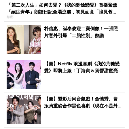
「第二次人生」如何去愛？《我的剩餘戀愛》首播聚焦
「絕症青年」朗讀日記全場淚崩，初見面竟「撞見舊
綜藝
識」！
朴信惠、崔泰俊迎二寶倒數！一張照
片意外引爆「二胎性別」熱議
【圖】Netflix 浪漫喜劇《我的荒糖戀
愛》即將上線！丁海寅＆賀營甜蜜亮
相製作發表會，甜蜜CP化學反應引期
待
【圖】雙影后同台飆戲！金憓秀、曹
汝貞重磅合作黑色喜劇《現在不是外
遇的問題》發佈會，曬恩愛網紅捲驚
天祕密