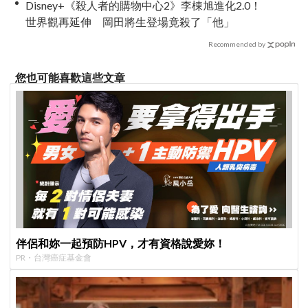
Disney+《殺人者的購物中心2》李棟旭進化2.0！
世界觀再延伸 岡田將生登場竟殺了「他」
Recommended by
您也可能喜歡這些文章
伴侶和妳一起預防HPV，才有資格說愛妳！
PR・台灣癌症基金會