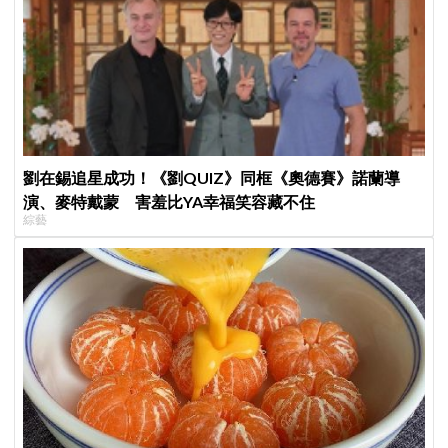
劉在錫追星成功！《劉QUIZ》同框《奧德賽》諾蘭導
演、麥特戴蒙 害羞比YA幸福笑容藏不住
綜藝