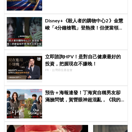
Disney+《殺人者的購物中心2 》金慧
峻「4分鐘槍戰」登熱搜！但便當領不
完兩大主角全掛了⋯
立即諮詢HPV！是對自己健康最好的
投資，把握現在不嫌晚！
PR・台灣癌症基金會
預告＋海報連發！丁海寅自稱男友卻
滿臉問號，賀營眼神超混亂，《我的
荒糖戀愛》定檔8月7日，還沒播就讓
網友瘋猜結局