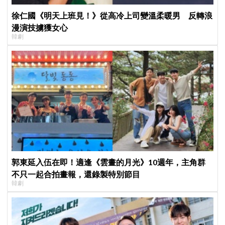
徐仁國《明天上班見！》從高冷上司變溫柔暖男 反轉浪
漫演技擄獲女心
韓劇
郭東延入伍在即！適逢《雲畫的月光》10週年，主角群
不只一起合拍畫報，還錄製特別節目
韓劇