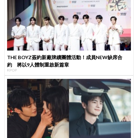
THE BOYZ簽約新廠牌續團體活動！成員NEW缺席合
約 將以9人體制重啟新篇章
KPOP