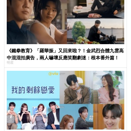
《鐵拳教育》「羅華振」又回來啦？！金武烈合體九雲高
中混混拍廣告，兩人嚇壞反應笑翻劇迷：根本番外篇！
明星