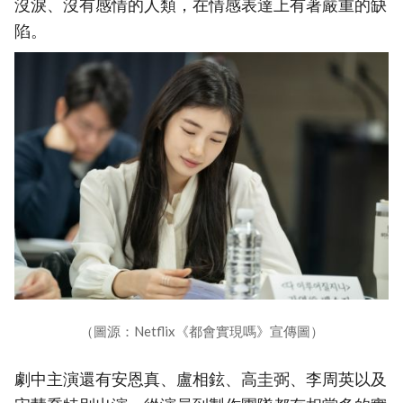
沒淚、沒有感情的人類，在情感表達上有著嚴重的缺
陷。
（圖源：Netflix《都會實現嗎》宣傳圖）
劇中主演還有安恩真、盧相鉉、高圭弼、李周英以及