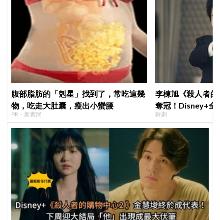
腹部脂肪的「剋星」找到了，常吃這幾
李棟旭《殺人者的
物，吃走大肚囊，瘦出小蠻腰
奪冠！Disney
PR・新素簡
韓劇
紀錄