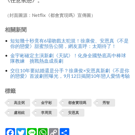
《任意依戀》。
（封面圖源：Netflix《都會實現嗎》宣傳圖）
相關新聞
短短幾十秒竟有6場吻戲太犯規！徐康俊、安恩真《不是
你的戀愛》甜蜜預告公開，網友直呼：太期待了！
金宇彬確定主演新劇《天賦》！化身全國墊底高中棒球
隊教練 挑戰熱血成長劇
交往10年要結婚還是分手？徐康俊×安恩真新劇《不是你
的戀愛》首波劇照曝光，9月12日揭開10年戀人愛情考驗
標籤
高圭弼
金宇彬
都會實現嗎
秀智
盧相鉉
李周英
安恩真
Facebook
Twitter
Line
WhatsApp
Copy
分