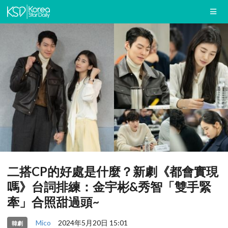
二搭CP的好處是什麼？新劇《都會實現
嗎》台詞排練：金宇彬&秀智「雙手緊
牽」合照甜過頭~
Mico
2024年5月20日 15:01
韓劇