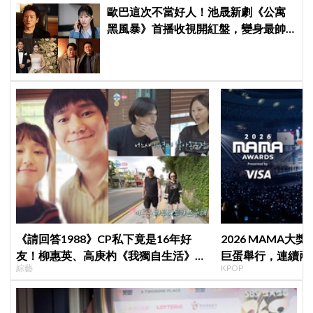
歐巴這次不當好人！池晟新劇《公寓
黑風暴》首播收視開紅盤，變身最帥
討債總裁、豪砸700萬娶「假新娘」當
眾激吻！
《請回答1988》CP私下竟是16年好
2026 MAMA大獎
友！柳惠英、高庚杓《我獨自生活》預
巨蛋舉行，連續兩天點
綜藝
KPOP
告公開，暖心互動掀回憶殺