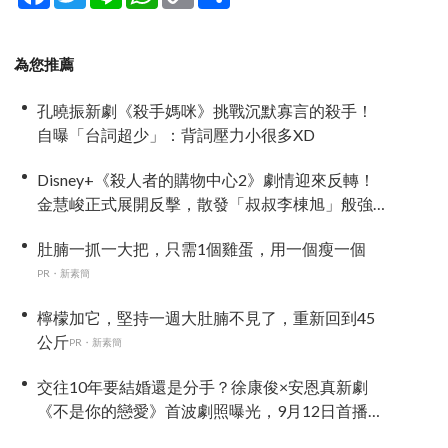
Link
享
為您推薦
孔曉振新劇《殺手媽咪》挑戰沉默寡言的殺手！
自曝「台詞超少」：背詞壓力小很多XD
Disney+《殺人者的購物中心2》劇情迎來反轉！
金慧峻正式展開反擊，散發「叔叔李棟旭」般強
大氣場
肚腩一抓一大把，只需1個雞蛋，用一個瘦一個
PR・新素簡
檸檬加它，堅持一週大肚腩不見了，重新回到45
公斤
PR・新素簡
交往10年要結婚還是分手？徐康俊×安恩真新劇
《不是你的戀愛》首波劇照曝光，9月12日首播引
期待