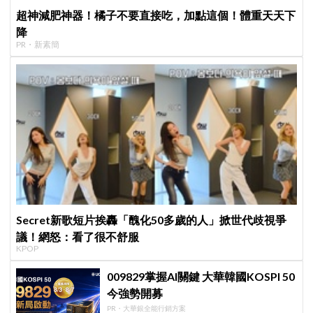
超神減肥神器！橘子不要直接吃，加點這個！體重天天下
降
PR・新素簡
Secret新歌短片挨轟「醜化50多歲的人」掀世代歧視爭
議！網怒：看了很不舒服
KPOP
009829掌握AI關鍵 大華韓國KOSPI 50
今強勢開募
PR・大華銀全能行銷方案