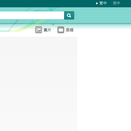
繁中
简中
圖片
星檔