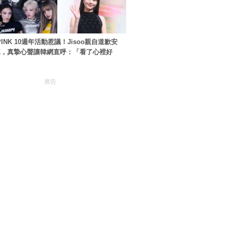
PINK 10週年活動惹議！Jisoo親自道歉安
NK，真摯心聲讓韓網直呼：「看了心裡好
廣告