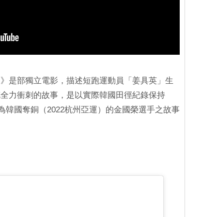
刺》是部獨立電影，描述短跑運動員「姜具英」生
花全力衝刺的故事，是以實際韓國田徑紀錄保持
年為韓國奪銅（2022杭州亞運）的金國榮選手之故事