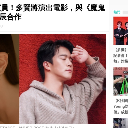
名演員！多賢將演出電影，與《魔鬼
熱門
辰合作
【多圖】S
記者會
熱」炸
【K社韓
Youn
個」成