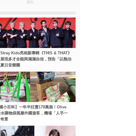
廣告
tray Kids亮相新專輯《THIS & THAT》
！展現多才全能與滿滿自信，預告「以熱治
裂夏日音樂圈
國小百科】一年半狂賣178萬個！Olive
g防水購物袋風靡外國遊客，機場「人手一
新奇景