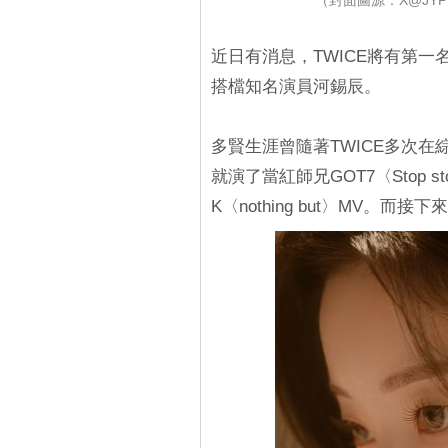
（封面圖源：X@JYPE
近日有消息，TWICE將有第
搭檔知名演員河錫辰。
多賢生涯曾隨著TWICE多次
就演了當紅師兄GOT7〈Stop st
K〈nothing but〉MV。