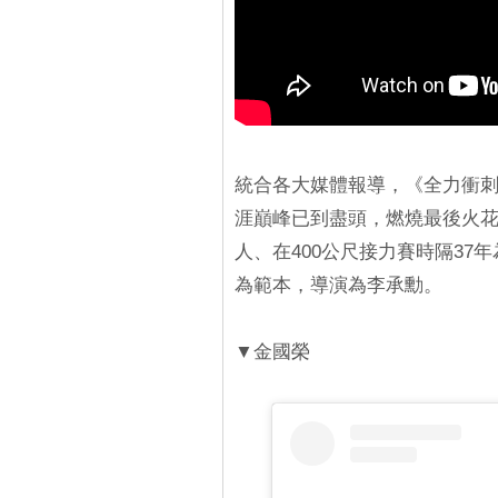
統合各大媒體報導，《全力衝
涯巔峰已到盡頭，燃燒最後火
人、在400公尺接力賽時隔37
為範本，導演為李承勳。
▼金國榮