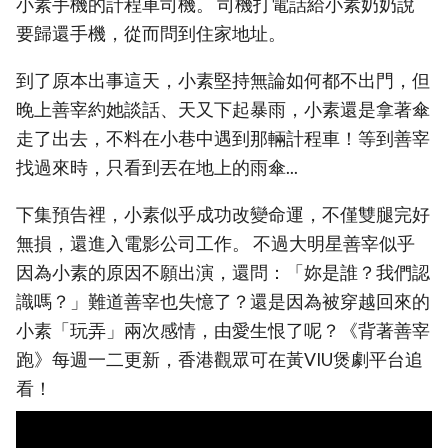
小素手機的計程車司機。 司機打電話給小素奶奶說
要歸還手機，從而問到住家地址。
到了原本出事這天，小素堅持無論如何都不出門，但
晚上善宰約她談話、天又下起暴雨，小素還是拿著傘
走了出去，不料在小巷中遇到那輛計程車！等到善宰
找過來時，只看到丟在地上的雨傘...
下集預告裡，小素似乎成功改變命運，不僅雙腿完好
無損，還進入電影公司工作。 不過大明星善宰似乎
因為小素的原因不願出演，還問：「妳是誰？我們認
識嗎？」難道善宰也失憶了？還是因為被穿越回來的
小素「玩弄」兩次感情，由愛生恨了呢？《背著善宰
跑》每週一二更新，香港觀眾可在黃VIU煲劇平台追
看！