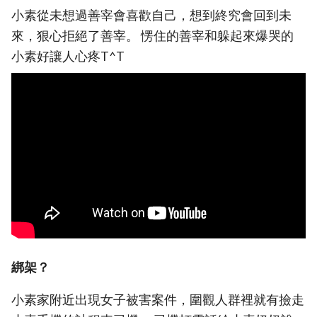
小素從未想過善宰會喜歡自己，想到終究會回到未
來，狠心拒絕了善宰。 愣住的善宰和躲起來爆哭的
小素好讓人心疼T^T
綁架？
小素家附近出現女子被害案件，圍觀人群裡就有撿走