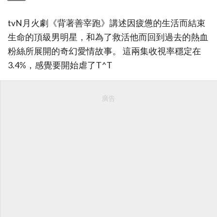
tvN月火劇《背著善宰跑》講述因疲憊的生活而結束
生命的頂級男明星，和為了救活他而回到過去的熱血
粉絲所展開的奇幻愛情故事。 這兩集收視率穩定在
3.4%，感覺要開始虐了T^T
廣告