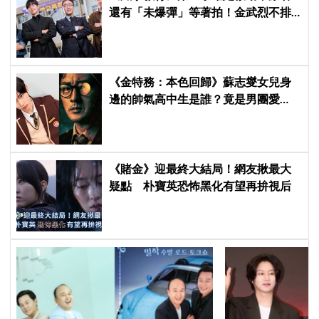
還有「未爆彈」等著拍！金武烈不排
除「打更大」
《金特務：本色回歸》蘇志燮女兒身
邊的帥氣高中生是誰？竟是男團愛
豆，首次挑戰演戲便留下深刻印象
《賭金》迎最終大結局！網友揪最大
疑點 朴寶英恐怖黑化有望再拚視后