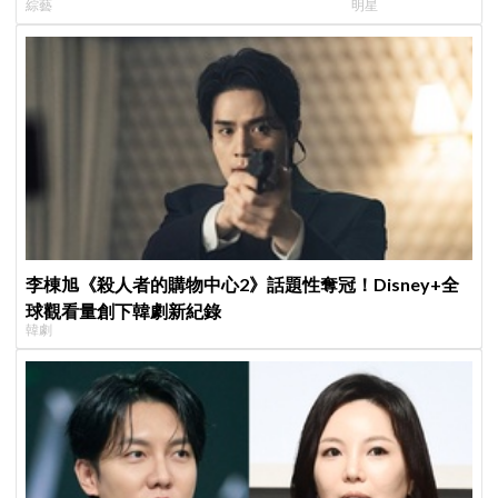
綜藝
明星
曝新成員為金善映、盧允瑞、姜有皙
直呼：「看了心裡
李棟旭《殺人者的購物中心2》話題性奪冠！Disney+全
球觀看量創下韓劇新紀錄
韓劇