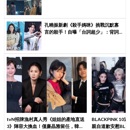
情」修成正果，結尾「十指緊扣」甜
到蛀牙
孔曉振新劇《殺手媽咪》挑戰沉默寡
言的殺手！自曝「台詞超少」：背詞
壓力小很多XD
tvN招牌漁村真人秀《姐姐的產地直送
BLACKPINK 10
3》陣容大換血！僅廉晶雅留任，韓媒
親自道歉安慰BLI