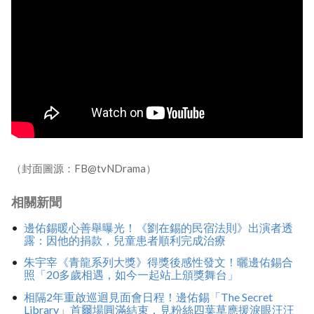
（封面圖源：FB@tvNDrama）
相關新聞
邊佑錫暖心善舉曝光！《劉在錫的民宿法則》出演者透
露：因他的捐款，兒童患者順利完成治療
朱宇宰《青龍系列大獎》得獎後感性發文！曬邊佑錫合
照「20多歲相遇，如今一起站上頒獎舞台」
相隔2年重啟巡迴見面會日程！邊佑錫「The Secret
Library」首爾場圓滿結束，見粉絲四葉草應援淚眼汪汪