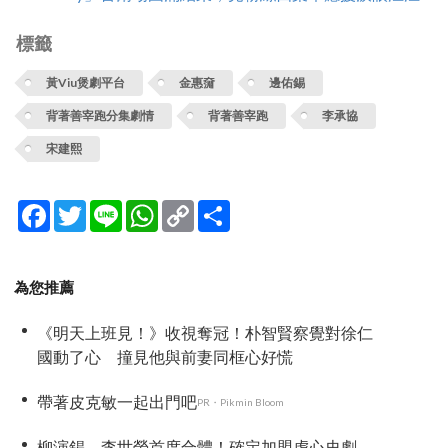
標籤
黃Viu煲劇平台
金惠奫
邊佑錫
背著善宰跑分集劇情
背著善宰跑
李承協
宋建熙
Facebook
Twitter
Line
WhatsApp
Copy
分
Link
享
為您推薦
《明天上班見！》收視奪冠！朴智賢察覺對徐仁
國動了心 撞見他與前妻同框心好慌
帶著皮克敏一起出門吧
PR・Pikmin Bloom
柳演錫、李世榮首度合體！確定加盟虐心史劇