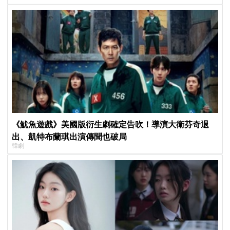
《魷魚遊戲》美國版衍生劇確定告吹！導演大衛芬奇退
出、凱特布蘭琪出演傳聞也破局
韓劇