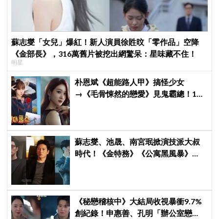
蘇志燮「女兒」爆紅！新人演員徐貹旼「零作品」空降
《金部長》，316萬舊片被挖出網驚呆：星味藏不住！
明星
朴恩斌《超能路人甲》搞怪少女
→《毛骨悚然的戀愛》見鬼霸總！180
度反差演技獲讚「信看演員」
蘇志燮、池晟、南宮珉掀演技派大叔
時代！《金特務》《公寓黑風暴》
《婚姻之後》收視、人氣雙爆發
《秘戀稽核中》大結局收視暴衝9.7%
創紀錄！申惠善、孔明「辦公室戀