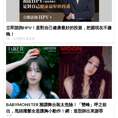
立即諮詢HPV！是對自己健康最好的投資，把握現在不嫌
晚！
PR・台灣癌症基金會
BABYMONSTER 雅譞舞台裝太危險！「雙峰」呼之欲
出，甩頭撥髮全是護胸小動作！網：造型師出來謝罪
明星