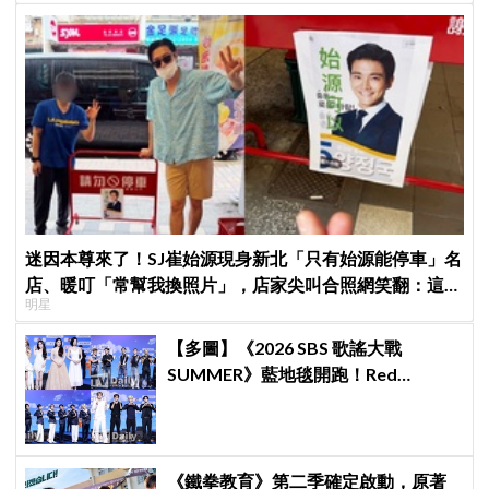
迷因本尊來了！SJ崔始源現身新北「只有始源能停車」名
店、暖叮「常幫我換照片」，店家尖叫合照網笑翻：這輩
明星
子不能脫粉了
【多圖】《2026 SBS 歌謠大戰
SUMMER》藍地毯開跑！Red
Velvet、Stray Kids、ATEEZ、RIIZE
等愛豆登場
《鐵拳教育》第二季確定啟動，原著