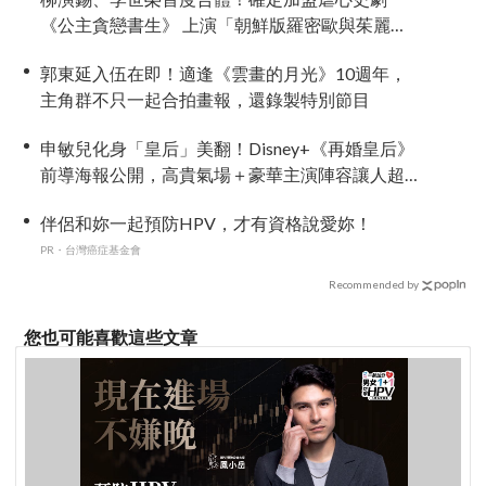
《公主貪戀書生》 上演「朝鮮版羅密歐與茱麗
葉」
郭東延入伍在即！適逢《雲畫的月光》10週年，
主角群不只一起合拍畫報，還錄製特別節目
申敏兒化身「皇后」美翻！Disney+《再婚皇后》
前導海報公開，高貴氣場＋豪華主演陣容讓人超
期待！
伴侶和妳一起預防HPV，才有資格說愛妳！
PR・台灣癌症基金會
Recommended by
您也可能喜歡這些文章