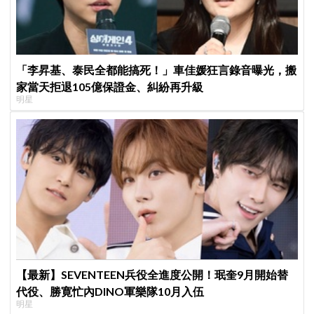
「李昇基、泰民全都能搞死！」車佳媛狂言錄音曝光，搬
家當天拒退105億保證金、糾紛再升級
明星
【最新】SEVENTEEN兵役全進度公開！珉奎9月開始替
代役、勝寛忙內DINO軍樂隊10月入伍
明星