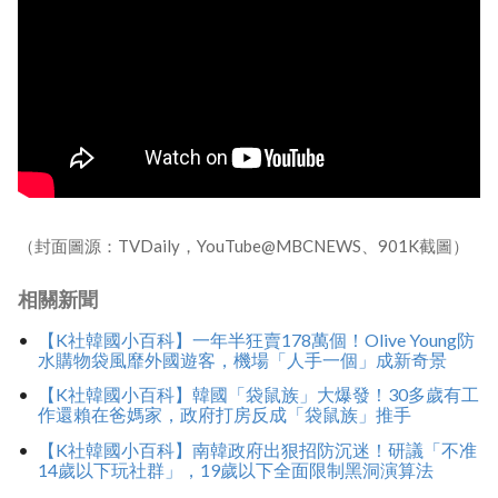
（封面圖源：TVDaily，YouTube@MBCNEWS、901K截圖）
相關新聞
【K社韓國小百科】一年半狂賣178萬個！Olive Young防
水購物袋風靡外國遊客，機場「人手一個」成新奇景
【K社韓國小百科】韓國「袋鼠族」大爆發！30多歲有工
作還賴在爸媽家，政府打房反成「袋鼠族」推手
【K社韓國小百科】南韓政府出狠招防沉迷！研議「不准
14歲以下玩社群」，19歲以下全面限制黑洞演算法