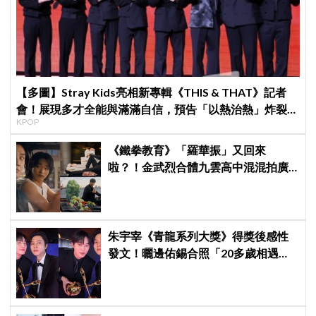
【多圖】Stray Kids亮相新專輯《THIS & THAT》記者
會！展現多才全能與滿滿自信，預告「以熱治熱」炸裂夏
KPOP
日音樂圈
《鐵拳教育》「羅華振」又回來
啦？！金武烈合體九雲高中混混拍廣
告，兩人嚇壞反應笑翻劇迷：根本番
外篇！
朱宇宰《青龍系列大獎》得獎後感性
發文！曬邊佑錫合照「20多歲相遇，
如今一起站上頒獎舞台」