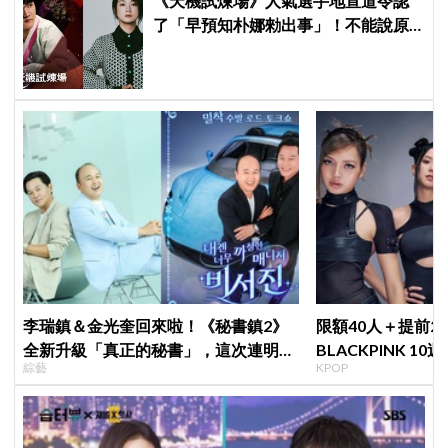
《天機試煉場》人氣選手地宣道令認
了「早預知朴娜勑出事」！不能說原
因曝光，結局預言大曝光
李瑞鎮＆金光奎回來啦！《秘書鎮2》
限額40人＋提前2
全新升級「真正的秘書」，這次連明星
BLACKPINK 1
綜藝
KPOP
私生活都包辦！8月28日首播
衍」，YG急證實