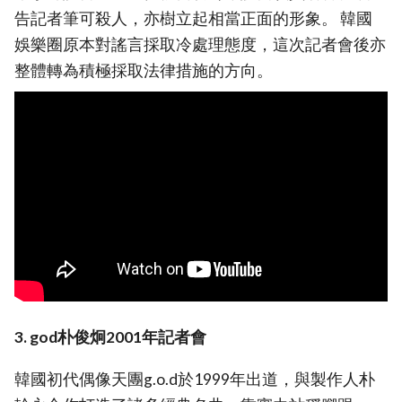
告記者筆可殺人，亦樹立起相當正面的形象。 韓國
娛樂圈原本對謠言採取冷處理態度，這次記者會後亦
整體轉為積極採取法律措施的方向。
3. god朴俊炯2001年記者會
韓國初代偶像天團g.o.d於1999年出道，與製作人朴