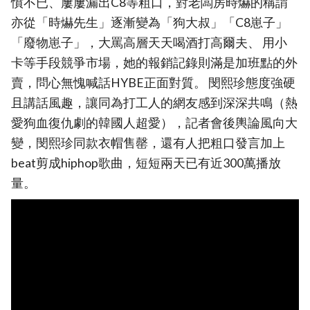
憤不已、屢屢漏出C8等粗口，對老闆房時爀的稱謂
亦從「時爀先生」逐漸變為「狗大叔」「C8崽子」
「廢物崽子」，大罵高層天天喝酒打高爾夫、 用小
卡等手段競爭市場，她的報銷記錄則滿是加班點的外
賣，問心無愧喊話HYBE正面對質。 閔熙珍態度強硬
且講話風趣，讓同為打工人的網友感到深深共鳴（熱
愛狗血復仇劇的韓國人超愛），記者會後輿論風向大
變，閔熙珍同款衣帽售罄，還有人把粗口發言加上
beat剪成hiphop歌曲，短短兩天已有近300萬播放
量。