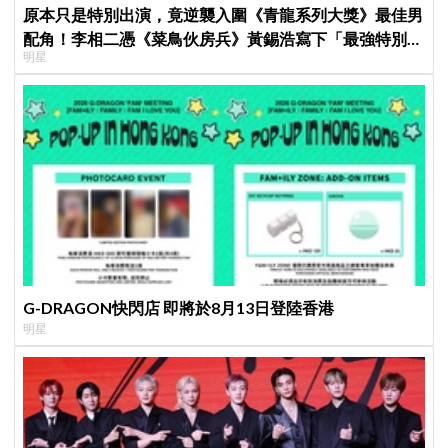
原本只是特別出演，竟逆襲入圍《青龍系列大獎》最佳男
配角！李相二憑《菜鳥伙房兵》黃錫浩寫下「最強特別出
明星
演」傳奇
G-DRAGON快閃店 即將於8月13日登陸香港
明星