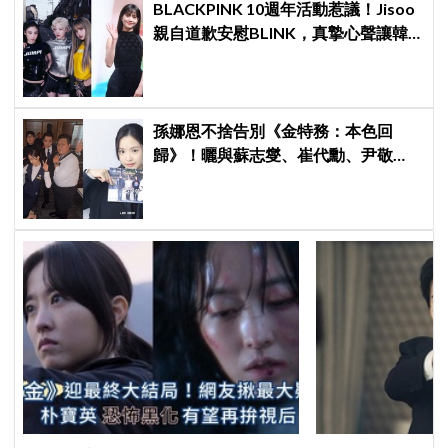
BLACKPINK 10週年活動惹議！Jisoo
親自道歉安慰BLINK，真摯心聲讓韓
網直呼：「看了心裡好暖」
孫娜恩不捨告別《金特務：本色回
歸》！曬與蘇志燮、崔代勳、尹敬
浩、朱相昱暖心合照，感謝劇組與粉
絲陪伴