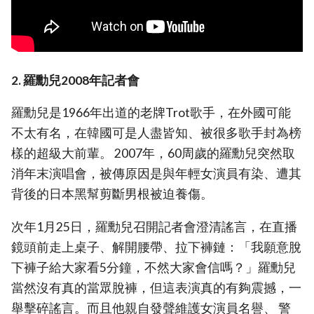
2. 羅勳兒2008年記者會
羅勳兒是1966年出道的老牌Trot歌手，在外國可能
不太有名，在韓國可是人盡皆知、被很多歌手封為榜
樣的超級大前輩。 2007年，60周歲的羅勳兒突然取
消年末演唱會，被傳原因是與年輕女演員有染、遭其
背後的日本黑幫剪斷男根被迫養傷。
次年1月25日，羅勳兒召開記者會澄清謠言，在直播
鏡頭前走上桌子、解開腰帶、拉下褲鏈：「我願意脫
下褲子給大家看5分鐘，不然大家會信嗎？」羅勳兒
當然沒有真的當眾脫褲，但這表演真的有夠震撼，一
舉擊碎謠言。而且他親自發聲維護女演員名譽、 警