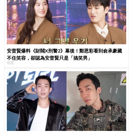
安普賢爆料《財閥X刑警2》幕後！鄭恩彩看到俞承豪藏
不住笑容，卻認為安普賢只是「搞笑男」
明星