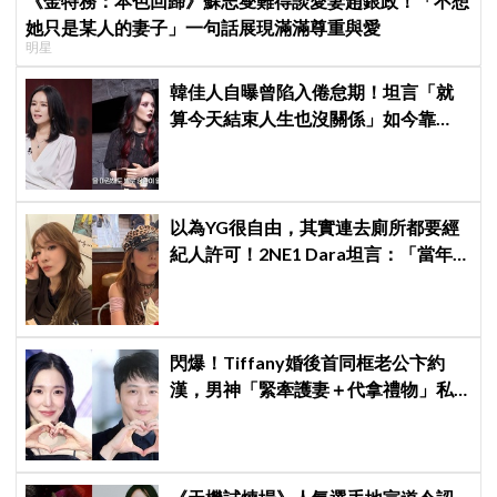
《金特務：本色回歸》蘇志燮難得談愛妻趙銀政！「不想
她只是某人的妻子」一句話展現滿滿尊重與愛
明星
韓佳人自曝曾陷入倦怠期！坦言「就
算今天結束人生也沒關係」如今靠
YouTube重拾生活樂趣
以為YG很自由，其實連去廁所都要經
紀人許可！2NE1 Dara坦言：「當年
超羨慕少女時代」
閃爆！Tiffany婚後首同框老公卞約
漢，男神「緊牽護妻＋代拿禮物」私
下甜度超標