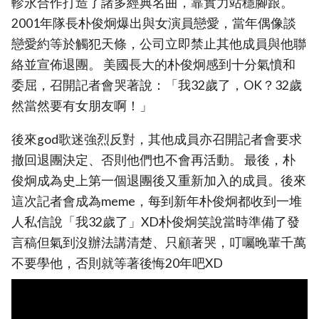
軫永合作打造了諸多經典名曲，靠實力站穩腳跟。
2001年隊長朴俊炯爆出與女演員戀愛，當年偶像談
戀愛約等於觸犯天條，公司立即禁止其他成員與他聯
絡並宣佈退團。 美國長大的朴俊炯感到十分氣憤和
委屈，召開記者會哭著說：「我32歲了，OK？32歲
然當然要有女朋友啊！」
後來god歌迷強烈反對，其他成員亦召開記者會要求
撤回退團決定、否則他們也不會再活動。 最後，朴
俊炯成為史上第一個退團後又重新加入的成員。後來
這次記者會成為meme，每到新年朴俊炯都收到一堆
人私信說「我32歲了」XD朴俊炯笑說當時準備了發
言稿但氣到沒辦法講清楚、只顧著哭，叮囑晚輩千萬
不要學他，否則就等著後悔20年吧XD