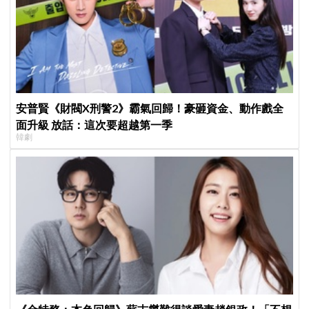
安普賢《財閥X刑警2》霸氣回歸！豪砸資金、動作戲全
面升級 放話：這次要超越第一季
韓劇