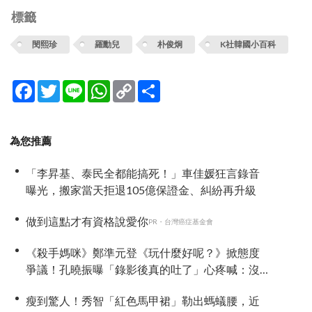
標籤
閔熙珍
羅勳兒
朴俊炯
K社韓國小百科
Facebook
Twitter
Line
WhatsApp
Copy
分
Link
享
為您推薦
「李昇基、泰民全都能搞死！」車佳媛狂言錄音
曝光，搬家當天拒退105億保證金、糾紛再升級
做到這點才有資格說愛你
PR・台灣癌症基金會
《殺手媽咪》鄭準元登《玩什麼好呢？》掀態度
爭議！孔曉振曝「錄影後真的吐了」心疼喊：沒
能救你
瘦到驚人！秀智「紅色馬甲裙」勒出螞蟻腰，近