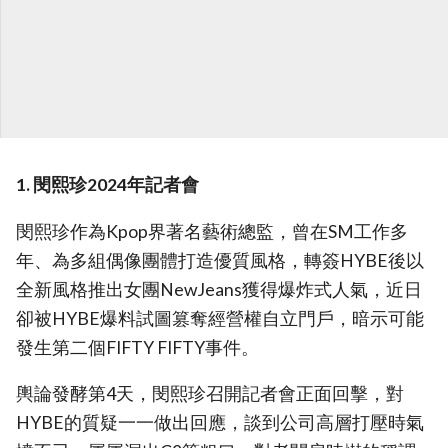
1. 閔熙珍2024年記者會
閔熙珍作為Kpop界著名藝術總監，曾在SM工作多
年、為多組偶像團體打造優質風格，轉簽HYBE後以
全新風格推出女團NewJeans獲得爆炸式人氣，近日
卻被HYBE爆料試圖篡奪經營權自立門戶，暗示可能
發生第二個FIFTY FIFTY事件。
輿論發酵第4天，閔熙珍召開記者會正面回擊，對
HYBE的質疑一一做出回應，談到公司高層打壓時氣