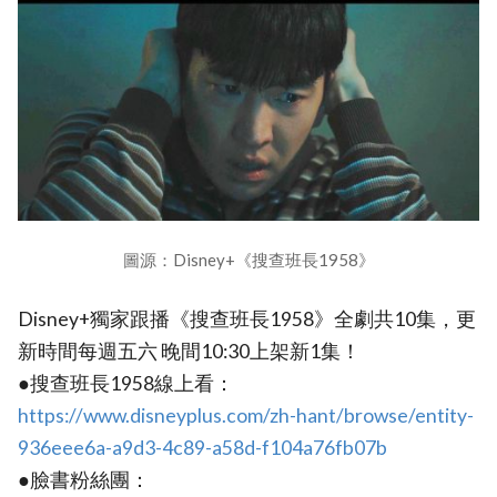
圖源：Disney+《搜查班長1958》
Disney+獨家跟播《搜查班長1958》全劇共10集，更
新時間每週五六 晚間10:30上架新1集！
●搜查班長1958線上看：
https://www.disneyplus.com/zh-hant/browse/entity-
936eee6a-a9d3-4c89-a58d-f104a76fb07b
●臉書粉絲團：