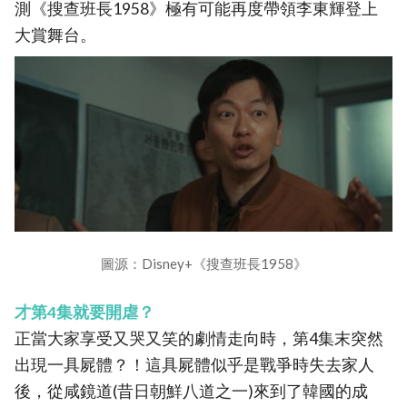
測《搜查班長1958》極有可能再度帶領李東輝登上
大賞舞台。
圖源：Disney+《搜查班長1958》
才第4集就要開虐？
正當大家享受又哭又笑的劇情走向時，第4集末突然
出現一具屍體？！這具屍體似乎是戰爭時失去家人
後，從咸鏡道(昔日朝鮮八道之一)來到了韓國的成