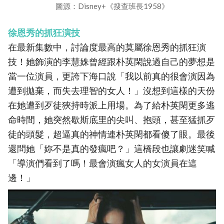
圖源：Disney+《搜查班長1958》
徐恩秀的抓狂演技
在最新集數中，討論度最高的莫屬徐恩秀的抓狂演
技！她飾演的李慧姝曾經跟朴英閑說過自己的夢想是
當一位演員，更誇下海口說「我以前真的很會演因為
遭到拋棄，而失去理智的女人！」沒想到這樣的天份
在她遭到歹徒狹持時派上用場。為了給朴英閑更多逃
命時間，她突然歇斯底里的尖叫、抱頭，甚至猛抓歹
徒的頭髮，超逼真的神情連朴英閑都看傻了眼。最後
還問她「妳不是真的發瘋吧？」這橋段也讓劇迷笑喊
「導演們看到了嗎！最會演瘋女人的女演員在這
邊！」