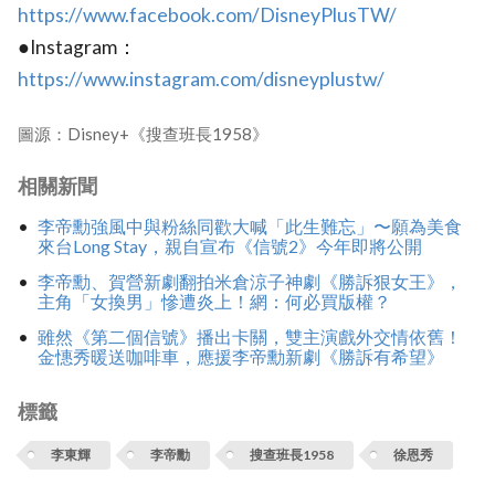
https://www.facebook.com/DisneyPlusTW/
●Instagram：
https://www.instagram.com/disneyplustw/
圖源：Disney+《搜查班長1958》
相關新聞
李帝勳強風中與粉絲同歡大喊「此生難忘」〜願為美食
來台Long Stay，親自宣布《信號2》今年即將公開
李帝勳、賀營新劇翻拍米倉涼子神劇《勝訴狠女王》，
主角「女換男」慘遭炎上！網：何必買版權？
雖然《第二個信號》播出卡關，雙主演戲外交情依舊！
金憓秀暖送咖啡車，應援李帝勳新劇《勝訴有希望》
標籤
李東輝
李帝勳
搜查班長1958
徐恩秀