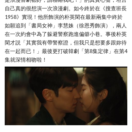
自己真的很想演一次浪漫劇。如今終於在《搜查班長
1958》實現！他所飾演的朴英閑在最新兩集中終於
如願追到「書局女神」李慧姝（徐恩秀飾演），兩人
在一次約會中為了躲避警察跑進偏僻小巷。事後朴英
閑才説「其實我有帶警察證，但我只是想要多跟妳待
在一起而已！」最後更打破韓劇「第8集定律」在第4
集就深情相吻啦！