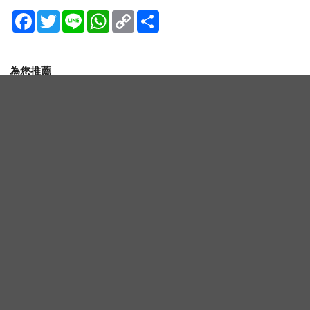
Facebook
Twitter
Line
WhatsApp
Copy
分
Link
享
為您推薦
交往10年要結婚還是分手？徐康俊×安恩真新劇
《不是你的戀愛》首波劇照曝光，9月12日首播引
期待
檸檬搭配它，臉上斑點全部消失了，小肚子都變
平坦了
PR・新素簡
起床就先做件事，沒三天小腹就不見了! 肚子一天
天變...
PR・新素簡
朴志訓《菜鳥伙房兵》收視7.6%亮眼收官！大結
局驚現姜成宰「新任務」彩蛋，劇迷瘋狂敲碗第
二季
申敏兒化身「皇后」美翻！Disney+《再婚皇后》
前導海報公開，高貴氣場＋豪華主演陣容讓人超