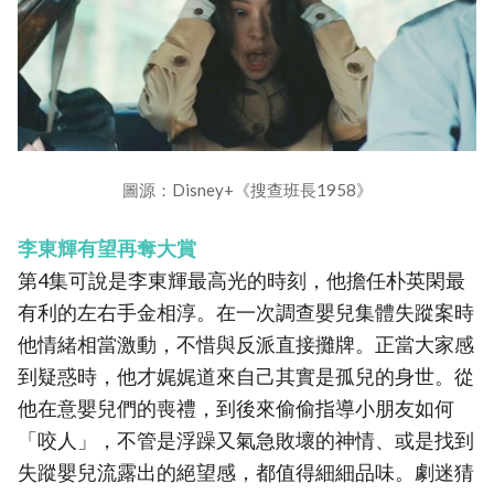
圖源：Disney+《搜查班長1958》
李東輝有望再奪大賞
第4集可說是李東輝最高光的時刻，他擔任朴英閑最
有利的左右手金相淳。在一次調查嬰兒集體失蹤案時
他情緒相當激動，不惜與反派直接攤牌。正當大家感
到疑惑時，他才娓娓道來自己其實是孤兒的身世。從
他在意嬰兒們的喪禮，到後來偷偷指導小朋友如何
「咬人」，不管是浮躁又氣急敗壞的神情、或是找到
失蹤嬰兒流露出的絕望感，都值得細細品味。劇迷猜