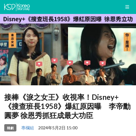
接棒《淚之女王》收視率！Disney+
《搜查班長1958》爆紅原因曝 李帝勳
圓夢 徐恩秀抓狂成最大功臣
專欄組
2024年5月2日 15:00
韓劇