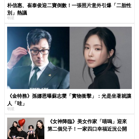
朴信惠、崔泰俊迎二寶倒數！一張照片意外引爆「二胎性
別」熱議
明星
《金特務》孫娜恩曝蘇志燮「實物衝擊」：光是坐著就讓
人「哇」
明星
《女神降臨》美女作家「喵嗚」迎來
第二個兒子！一家四口幸福近況公開