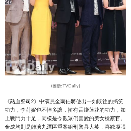
(圖源:TVDaily)
《熱血祭司2》中演員金南佶將使出一如既往的搞笑
功力，李荷妮也不惶多讓，擁有舌燦蓮花的功力，加
上戰鬥力十足，同樣是令觀眾們喜愛的美女檢察官。
金成均則是飾演九潭區重案組刑警具大英，喜歡虛張