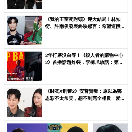
《我的王室死對頭》迎大結局！林知
衍、許南俊發表終映感言：希望這段
幸福時光不要結束
2年打磨沒白等！《殺人者的購物中心
2》首播話題炸裂，李棟旭放話：第三
季找我，我就拍
《財閥X刑警2》安普賢曝：原以為鄭
恩彩不太常笑，想不到完全相反「愛
笑又隨和無害」