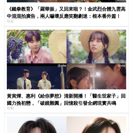
《鐵拳教育》「羅華振」又回來啦？！金武烈合體九雲高
中混混拍廣告，兩人嚇壞反應笑翻劇迷：根本番外篇！
明星
黃寅燁、惠利《給你夢想》清新開播！「醫生世家子」回
國力挽初戀，「破鏡難圓」回憶殺引發全網現實共鳴
韓劇