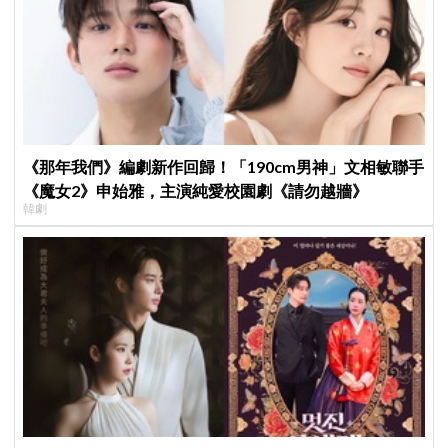
《那年我們》編劇新作回歸！「190cm男神」文相敏聯手
《魔女2》申始雅，主演純愛校園劇《請勿越牆》
韓劇