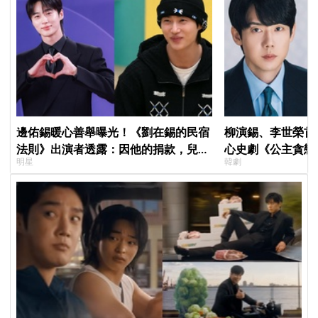
邊佑錫暖心善舉曝光！《劉在錫的民宿
柳演錫、李世榮首
法則》出演者透露：因他的捐款，兒童
心史劇《公主貪戀
明星
韓劇
患者順利完成治療
羅密歐與茱麗葉」