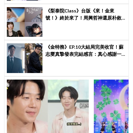
《梨泰院Class》台版《來！金來
號！》終於來了！周興哲神還原朴敘
俊「栗子頭」，袁澧林挑戰金多美經
典角色
《金特務》EP.10大結局完美收官！蘇
志燮真摯發表完結感言：真心感謝一
路陪伴我們到最後的觀眾