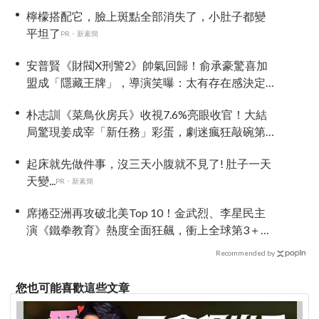
檸檬搭配它，臉上斑點全部消失了，小肚子都變
平坦了
PR・新素簡
安普賢《財閥X刑警2》帥氣回歸！俞承豪驚喜加
盟成「隱藏王牌」，導演笑曝：太有存在感決定
提前登場
朴志訓《菜鳥伙房兵》收視7.6%亮眼收官！大結
局驚現姜成宰「新任務」彩蛋，劇迷瘋狂敲碗第
二季
起床就先做件事，沒三天小腹就不見了! 肚子一天
天變...
PR・新素簡
席捲亞洲再攻破北美Top 10！金武烈、李星民主
演《鐵拳教育》熱度全面狂飆，衝上全球第3＋橫
掃25國及地區冠軍
Recommended by
您也可能喜歡這些文章