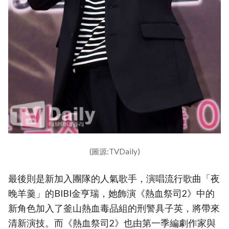
(圖源:TVDaily)
最後則是新加入團隊的人氣歌手，演唱流行歌曲「夜
晚羊羹」的BIBI金亨瑞，她飾演《熱血祭司2》中的
新角色加入了釜山熱血毒品組的刑警具子英，將帶來
清新演技。而《熱血祭司2》也由第一季編劇作家與