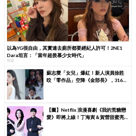
以為YG很自由，其實連去廁所都要經紀人許可！2NE1
Dara坦言：「當年超羨慕少女時代」
明星
蘇志燮「女兒」爆紅！新人演員徐貹
旼「零作品」空降《金部長》，316萬
舊片被挖出網驚呆：星味藏不住！
【圖】Netflix 浪漫喜劇《我的荒糖戀
愛》即將上線！丁海寅＆賀營甜蜜亮
相製作發表會，甜蜜CP化學反應引期
待