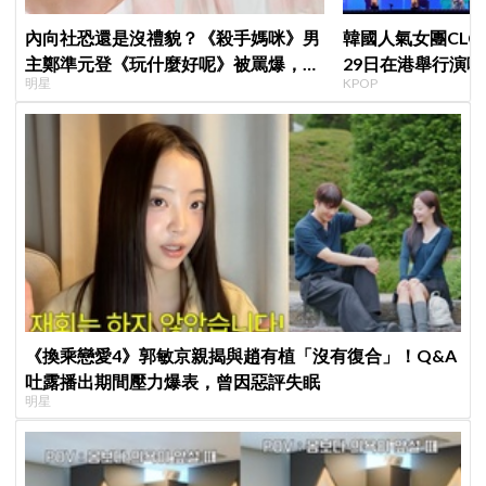
內向社恐還是沒禮貌？《殺手媽咪》男
韓國人氣女團CLC出
主鄭準元登《玩什麼好呢》被罵爆，劉
29日在港舉行演唱
明星
KPOP
在錫、孔曉振狂救場也帶不動
《換乘戀愛4》郭敏京親揭與趙有植「沒有復合」！Q&A
吐露播出期間壓力爆表，曾因惡評失眠
明星