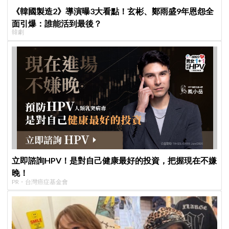
《韓國製造2》導演曝3大看點！玄彬、鄭雨盛9年恩怨全
面引爆：誰能活到最後？
韓劇
立即諮詢HPV！是對自己健康最好的投資，把握現在不嫌
晚！
PR・台灣癌症基金會