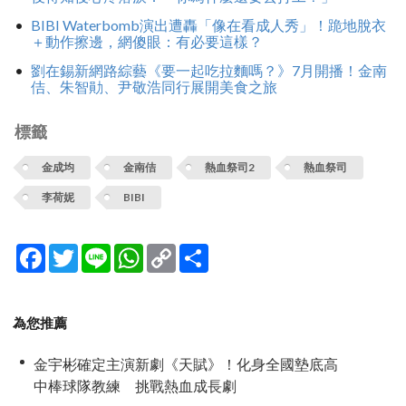
BIBI Waterbomb演出遭轟「像在看成人秀」！跪地脫衣
＋動作擦邊，網傻眼：有必要這樣？
劉在錫新網路綜藝《要一起吃拉麵嗎？》7月開播！金南
佶、朱智勛、尹敬浩同行展開美食之旅
標籤
金成均
金南佶
熱血祭司2
熱血祭司
李荷妮
BIBI
Facebook
Twitter
Line
WhatsApp
Copy
分
Link
享
為您推薦
金宇彬確定主演新劇《天賦》！化身全國墊底高
中棒球隊教練 挑戰熱血成長劇