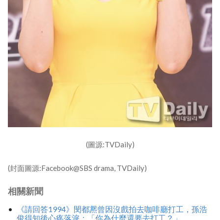
(圖源:TVDaily)
(封面圖源:Facebook@SBS drama, TVDaily)
相關新聞
《請回答1994》閔都凞曾因沒戲拍去咖啡廳打工，孫浩
俊得知後心疼落淚：「你為什麼還要去打工？」