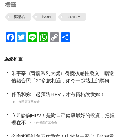
標籤
鄭粲右
iKON
BOBBY
Facebook
Twitter
Line
WhatsApp
Copy
分
Link
享
為您推薦
朱宇宰《青龍系列大獎》得獎後感性發文！曬邊
佑錫合照「20多歲相遇，如今一起站上頒獎舞
台」
伴侶和妳一起預防HPV，才有資格說愛妳！
PR・台灣癌症基金會
立即諮詢HPV！是對自己健康最好的投資，把握
現在不...
PR・台灣癌症基金會
金宇彬眼神藏不住愛意！申敏兒一登台「全程看