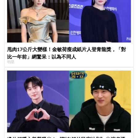
甩肉17公斤大變樣！金敏荷瘦成紙片人登青龍獎，「對
比一年前」網驚呆：以為不同人
明星