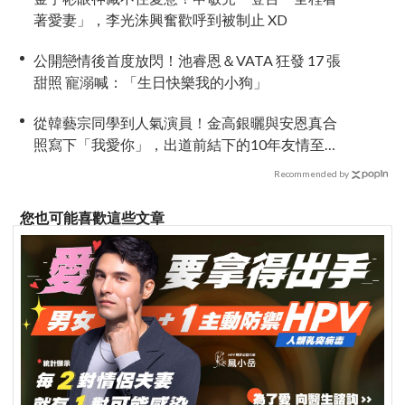
著愛妻」，李光洙興奮歡呼到被制止 XD
公開戀情後首度放閃！池睿恩＆VATA 狂發 17 張
甜照 寵溺喊：「生日快樂我的小狗」
從韓藝宗同學到人氣演員！金高銀曬與安恩真合
照寫下「我愛你」，出道前結下的10年友情至今
依舊深厚
Recommended by
您也可能喜歡這些文章