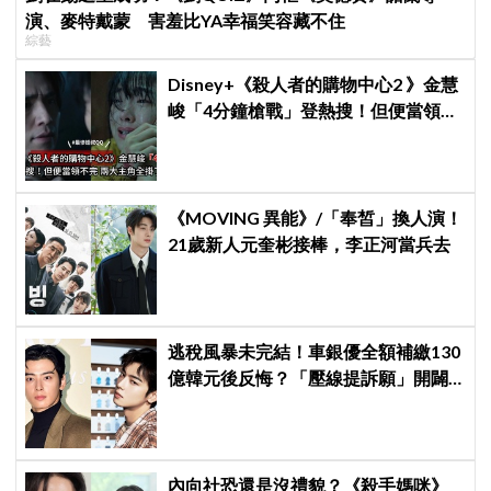
演、麥特戴蒙 害羞比YA幸福笑容藏不住
綜藝
Disney+《殺人者的購物中心2 》金慧
峻「4分鐘槍戰」登熱搜！但便當領不
完兩大主角全掛了⋯
《MOVING 異能》/「奉皙」換人演！
21歲新人元奎彬接棒，李正河當兵去
逃稅風暴未完結！車銀優全額補繳130
億韓元後反悔？「壓線提訴願」開闢
稅務第二戰場
內向社恐還是沒禮貌？《殺手媽咪》