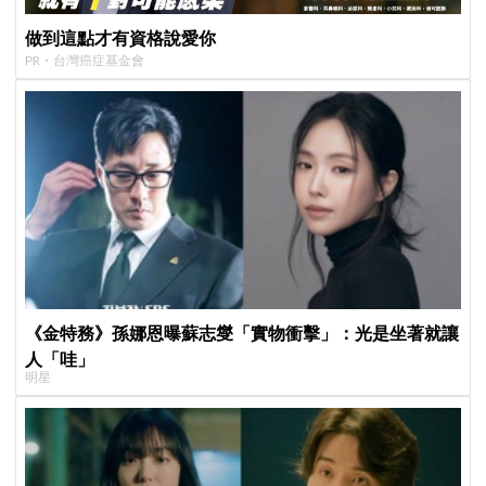
做到這點才有資格說愛你
PR・台灣癌症基金會
《金特務》孫娜恩曝蘇志燮「實物衝擊」：光是坐著就讓
人「哇」
明星