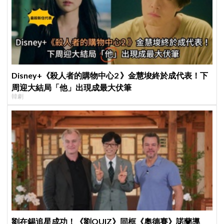
Disney+《殺人者的購物中心2 》金慧埈終於成代表！下
周迎大結局「他」出現成最大伏筆
韓劇
劉在錫追星成功！《劉QUIZ》同框《奧德賽》諾蘭導