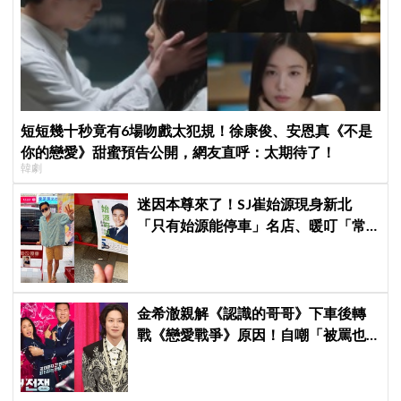
短短幾十秒竟有6場吻戲太犯規！徐康俊、安恩真《不是
你的戀愛》甜蜜預告公開，網友直呼：太期待了！
韓劇
迷因本尊來了！SJ崔始源現身新北
「只有始源能停車」名店、暖叮「常
幫我換照片」，店家尖叫合照網笑
翻：這輩子不能脫粉了
金希澈親解《認識的哥哥》下車後轉
戰《戀愛戰爭》原因！自嘲「被罵也
活該」：無法接受自己分心