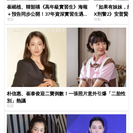
崔岷植、韓韶禧《高年級實習生》海報
「如果有妹妹，想
＋預告同步公開！37年資深實習生遇上
X刑警2》安普賢
電影
韓劇
美女CEO
哥哥們都認證的好
朴信惠、崔泰俊迎二寶倒數！一張照片意外引爆「二胎性
別」熱議
明星