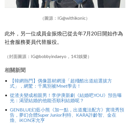
（圖源：IG@withikonic）
此外，另一位成員金振煥已從去年7月20日開始作為
社會服務要員代替服役。
（封面圖源：IG@bobbyindaeyo，143娛樂）
相關新聞
【韓網熱門】偶像題材網漫「超殘酷出道組選拔方
式」，網驚：千萬別被Mnet學去！
從渣夫變成相親男！李伊庚新劇《結婚吧YOU》預告曝
光：渴望結婚的他能否順利結婚呢？
GENBLUE幻藍小熊《加一點，出道魔法配方》實境秀預
告，夢幻合體Super Junior利特、KARA許齡智、金在
煥、iKON宋允亨