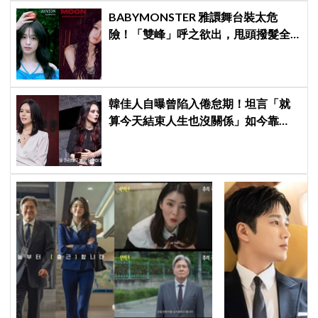
BABYMONSTER 雅譞舞台裝太危
險！「雙峰」呼之欲出，甩頭撥髮全
是護胸小動作！網：造型師出來謝罪
韓佳人自曝曾陷入倦怠期！坦言「就
算今天結束人生也沒關係」如今靠
YouTube重拾生活樂趣