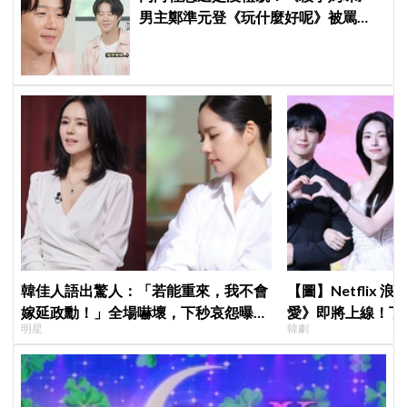
男主鄭準元登《玩什麼好呢》被罵
爆，劉在錫、孔曉振狂救場也帶不動
韓佳人語出驚人：「若能重來，我不會
【圖】Netflix
嫁延政勳！」全場嚇壞，下秒哀怨曝真
愛》即將上線！丁
明星
韓劇
實原因笑翻
製作發表會，甜蜜