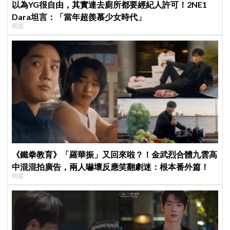
以為YG很自由，其實連去廁所都要經紀人許可！2NE1
Dara坦言：「當年超羨慕少女時代」
明星
《鐵拳教育》「羅華振」又回來啦？！金武烈合體九雲高
中混混拍廣告，兩人嚇壞反應笑翻劇迷：根本番外篇！
明星