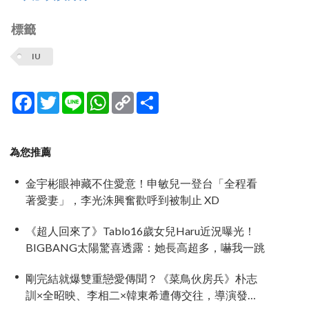
標籤
IU
Facebook
Twitter
Line
WhatsApp
Copy
分
Link
享
為您推薦
金宇彬眼神藏不住愛意！申敏兒一登台「全程看
著愛妻」，李光洙興奮歡呼到被制止 XD
《超人回來了》Tablo16歲女兒Haru近況曝光！
BIGBANG太陽驚喜透露：她長高超多，嚇我一跳
剛完結就爆雙重戀愛傳聞？《菜鳥伙房兵》朴志
訓×全昭映、李相二×韓東希遭傳交往，導演發