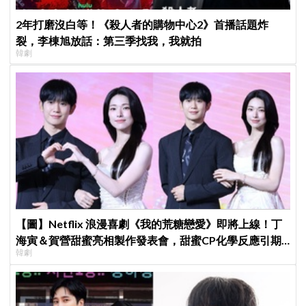
2年打磨沒白等！《殺人者的購物中心2》首播話題炸
裂，李棟旭放話：第三季找我，我就拍
韓劇
【圖】Netflix 浪漫喜劇《我的荒糖戀愛》即將上線！丁
海寅＆賀營甜蜜亮相製作發表會，甜蜜CP化學反應引期
韓劇
待