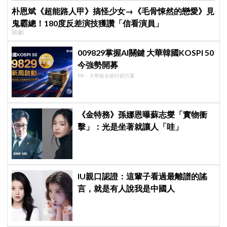
朴恩斌《超能路人甲》搞怪少女→《毛骨悚然的戀愛》見
鬼霸總！180度反差演技獲讚「信看演員」
韓劇
009829掌握AI關鍵 大華韓國KOSPI 50
今強勢開募
PR・大華銀全能行銷方案
《金特務》孫娜恩曝蘇志燮「實物衝
擊」：光是坐著就讓人「哇」
IU親口認證：這輩子看過最離譜的謠
言，就是有人說我是中國人