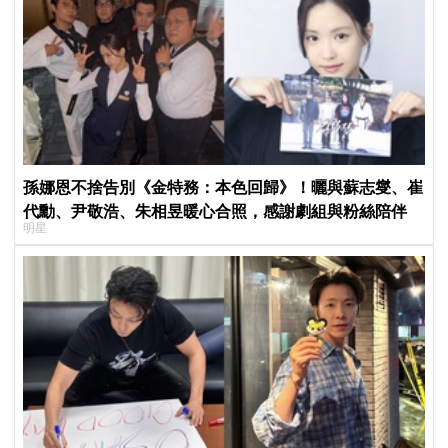
孫娜恩不捨告別《金特務：本色回歸》！曬與蘇志燮、崔
代勳、尹敬浩、朱相昱暖心合照，感謝劇組與粉絲陪伴
明星