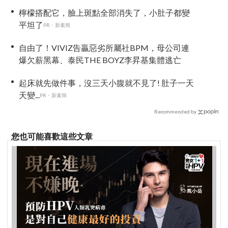
聲：不要造假
檸檬搭配它，臉上斑點全部消失了，小肚子都變
平坦了
PR・新素簡
自由了！VIVIZ告贏惡劣所屬社BPM，母公司連
爆欠薪黑幕、泰民THE BOYZ李昇基集體逃亡
起床就先做件事，沒三天小腹就不見了! 肚子一天
天變...
PR・新素簡
Recommended by
您也可能喜歡這些文章