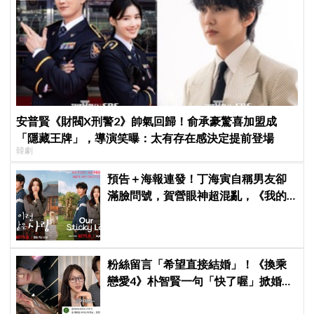
安普賢《財閥X刑警2》帥氣回歸！俞承豪驚喜加盟成
「隱藏王牌」，導演笑曝：太有存在感決定提前登場
韓劇
預告＋海報連發！丁海寅自稱男友卻
滿臉問號，賀營眼神超混亂，《我的
荒糖戀愛》定檔8月7日，還沒播就讓
網友瘋猜結局
粉絲留言「希望直接結婚」！《換乘
戀愛4》朴智賢一句「快了喔」掀婚訊
猜測，鄭元奎反應成亮點