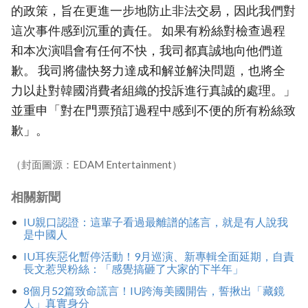
的政策，旨在更進一步地防止非法交易，因此我們對
這次事件感到沉重的責任。 如果有粉絲對檢查過程
和本次演唱會有任何不快，我司都真誠地向他們道
歉。 我司將儘快努力達成和解並解決問題，也將全
力以赴對韓國消費者組織的投訴進行真誠的處理。」
並重申「對在門票預訂過程中感到不便的所有粉絲致
歉」。
（封面圖源：EDAM Entertainment）
相關新聞
IU親口認證：這輩子看過最離譜的謠言，就是有人說我
是中國人
IU耳疾惡化暫停活動！9月巡演、新專輯全面延期，自責
長文惹哭粉絲：「感覺搞砸了大家的下半年」
8個月52篇致命謊言！IU跨海美國開告，誓揪出「藏鏡
人」真實身分