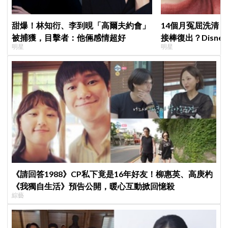
甜爆！林知衍、李到晛「高爾夫約會」
14個月冤屈洗清
被捕獲，目擊者：他倆感情超好
接棒復出？Disne
明星
明星
《請回答1988》CP私下竟是16年好友！柳惠英、高庚杓
《我獨自生活》預告公開，暖心互動掀回憶殺
綜藝