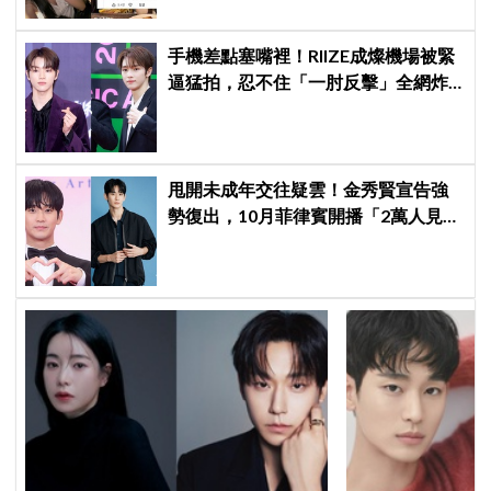
手機差點塞嘴裡！RIIZE成燦機場被緊
逼猛拍，忍不住「一肘反擊」全網炸
鍋
甩開未成年交往疑雲！金秀賢宣告強
勢復出，10月菲律賓開播「2萬人見面
會」