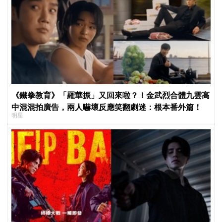
《鐵拳教育》「羅華振」又回來啦？！金武烈合體九雲高
中混混拍廣告，兩人嚇壞反應笑翻劇迷：根本番外篇！
明星