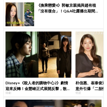
《換乘戀愛4》郭敏京親揭與趙有植
「沒有復合」！Q&A吐露播出期間壓
力爆表，曾因惡評失眠
Disney+《殺人者的購物中心2》劇情
朴信惠、崔泰俊迎
迎來反轉！金慧峻正式展開反擊，散發
意外引爆「二胎性
韓劇
明星
「叔叔李棟旭」般強大氣場