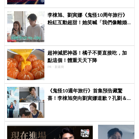
李棟旭、劉寅娜《鬼怪10周年旅行》
粉紅互動超甜！她笑喊「我們像離婚
多年的夫妻」
超神減肥神器！橘子不要直接吃，加
點這個！體重天天下降
PR・新素簡
《鬼怪10週年旅行》首集預告藏驚
喜！李棟旭突向劉寅娜道歉？孔劉＆
金高銀重現經典名場面！