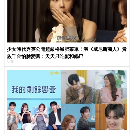
少女時代秀英公開超嚴格減肥菜單！演《威尼斯商人》貴
族千金怕臉變圓：天天只吃蛋和鍋巴
明星