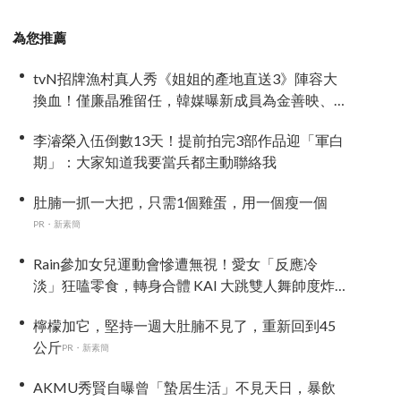
為您推薦
tvN招牌漁村真人秀《姐姐的產地直送3》陣容大
換血！僅廉晶雅留任，韓媒曝新成員為金善映、
盧允瑞、姜有皙
李濬榮入伍倒數13天！提前拍完3部作品迎「軍白
期」：大家知道我要當兵都主動聯絡我
肚腩一抓一大把，只需1個雞蛋，用一個瘦一個
PR・新素簡
Rain參加女兒運動會慘遭無視！愛女「反應冷
淡」狂嗑零食，轉身合體 KAI 大跳雙人舞帥度炸
裂
檸檬加它，堅持一週大肚腩不見了，重新回到45
公斤
PR・新素簡
AKMU秀賢自曝曾「蟄居生活」不見天日，暴飲