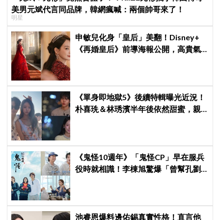
美男元斌代言同品牌，韓網瘋喊：兩個帥哥來了！
明星
申敏兒化身「皇后」美翻！Disney+
《再婚皇后》前導海報公開，高貴氣
場＋豪華主演陣容讓人超期待！
《單身即地獄5》後續特輯曝光近況！
朴喜珗＆林琇濱半年後依然甜蜜，親
密互動藏不住
《鬼怪10週年》「鬼怪CP」早在服兵
役時就相識！李棟旭驚爆「曾幫孔劉
洗內褲和襪子」，金高銀、劉寅娜現
場補刀大唱洗腦歌
池睿恩爆料邊佑錫真實性格！直言他