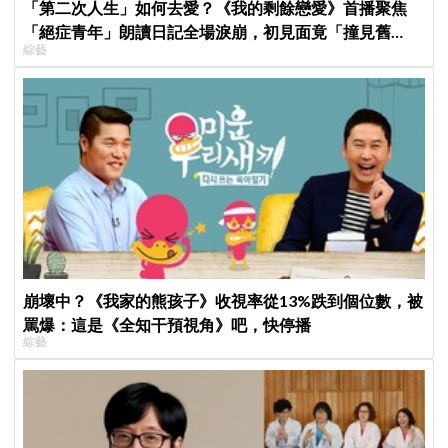
「第二次人生」如何去愛？《我的剩餘戀愛》首播聚焦
「絕症青年」朗讀日記全場淚崩，初見面竟「撞見舊
綜藝
識」！
崩壞中？《我家的熊孩子》收視率從13%跌到個位數，被
罵爆：這是《全知干預視角》吧，快停播
綜藝