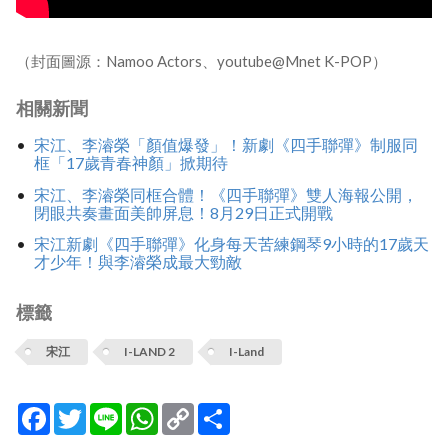
（封面圖源：Namoo Actors、youtube@Mnet K-POP）
相關新聞
宋江、李濬榮「顏值爆發」！新劇《四手聯彈》制服同
框「17歲青春神顏」掀期待
宋江、李濬榮同框合體！《四手聯彈》雙人海報公開，
閉眼共奏畫面美帥屏息！8月29日正式開戰
宋江新劇《四手聯彈》化身每天苦練鋼琴9小時的17歲天
才少年！與李濬榮成最大勁敵
標籤
宋江
I-LAND 2
I-Land
Facebook
Twitter
Line
WhatsApp
Copy
分
Link
享