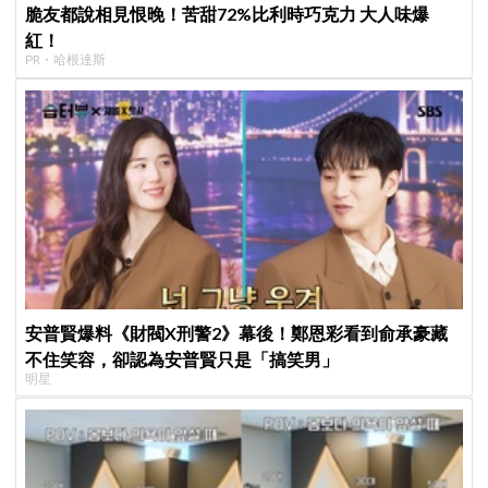
脆友都說相見恨晚！苦甜72%比利時巧克力 大人味爆
紅！
PR・哈根達斯
安普賢爆料《財閥X刑警2》幕後！鄭恩彩看到俞承豪藏
不住笑容，卻認為安普賢只是「搞笑男」
明星