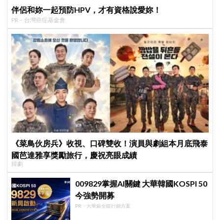
伴侶和妳一起預防HPV，才有資格說愛妳！
PR・台灣癌症基金會
《菜鳥伙房兵》收視、口碑雙收！演員與劇組本月底飛泰
國芭達雅享獎勵旅行，慶祝亮眼成績
韓劇
009829掌握AI關鍵 大華韓國KOSPI 50
今強勢開募
PR・大華銀全能行銷方案