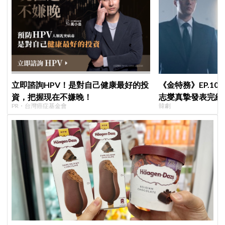
立即諮詢HPV！是對自己健康最好的投
《金特務》EP.1
資，把握現在不嫌晚！
志燮真摯發表完結
PR・台灣癌症基金會
韓劇
陪伴我們到最後的