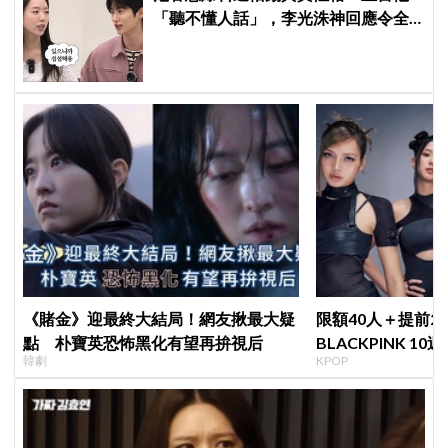
「聽不懂人話」，李光洙神回應令全
場爆笑XD
《賭金》迎最終大結局！網友揪最大疑
限額40人＋提前2
點 朴寶英恐怖黑化有望再拚視后
BLACKPINK 1
韓劇
KPOP
衍」，YG急證實