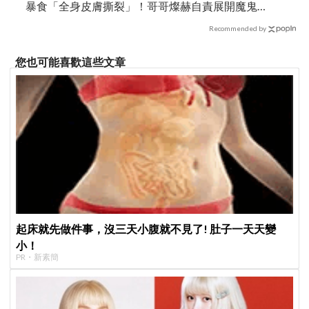
暴食「全身皮膚撕裂」！哥哥燦赫自責展開魔鬼
訓練、同住每日監督
Recommended by
您也可能喜歡這些文章
起床就先做件事，沒三天小腹就不見了! 肚子一天天變
小！
PR・新素簡