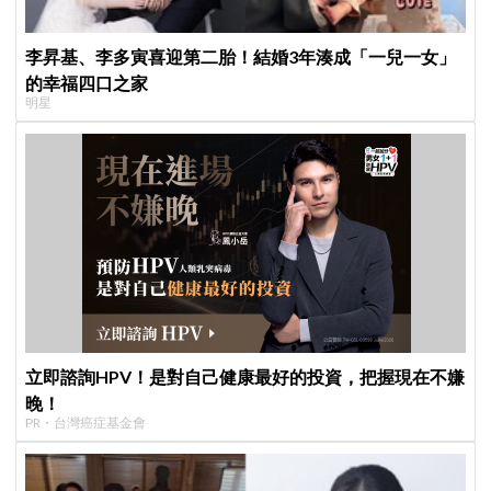
李昇基、李多寅喜迎第二胎！結婚3年湊成「一兒一女」
的幸福四口之家
明星
立即諮詢HPV！是對自己健康最好的投資，把握現在不嫌
晚！
PR・台灣癌症基金會