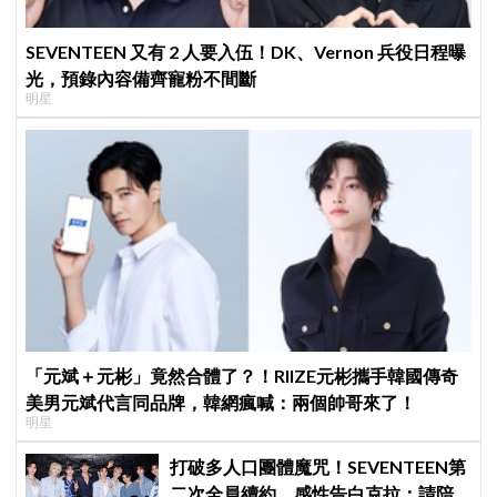
SEVENTEEN 又有 2 人要入伍！DK、Vernon 兵役日程曝
光，預錄內容備齊寵粉不間斷
明星
「元斌＋元彬」竟然合體了？！RIIZE元彬攜手韓國傳奇
美男元斌代言同品牌，韓網瘋喊：兩個帥哥來了！
明星
打破多人口團體魔咒！SEVENTEEN第
二次全員續約，感性告白克拉：請陪