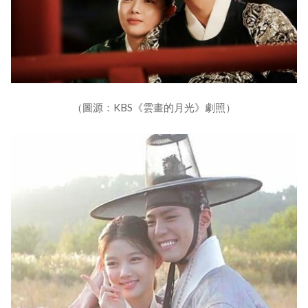
（圖源：KBS《雲畫的月光》劇照）