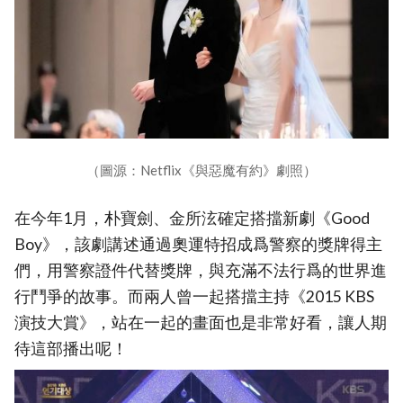
（圖源：Netflix《與惡魔有約》劇照）
在今年1月，朴寶劍、金所泫確定搭擋新劇《Good
Boy》，該劇講述通過奧運特招成爲警察的獎牌得主
們，用警察證件代替獎牌，與充滿不法行爲的世界進
行鬥爭的故事。而兩人曾一起搭擋主持《2015 KBS
演技大賞》，站在一起的畫面也是非常好看，讓人期
待這部播出呢！