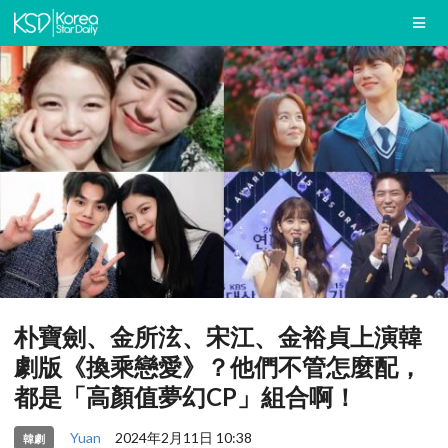
朴寶劍、金所泫、宋江、金裕貞上演韓
劇版《換乘戀愛》？他們不管怎麼配，
都是「高顏值夢幻CP」組合啊！
Yuan
2024年2月11日 10:38
韓劇