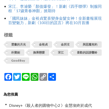
宋江、李濬榮「顏值爆發」！新劇《四手聯彈》制服同
框「17歲青春神顏」掀期待
「國民妹妹」金裕貞驚喜變身金髮女神！全新畫報展現
百變魅力，新劇《100日的謊言》將在10月首播
標籤
雲畫的月光
金裕貞
金所泫
與惡魔有約
朴寶劍
換乘戀愛
宋江
喜歡的話請響鈴
Good Boy
Facebook
Twitter
Line
WhatsApp
Copy
分
Link
享
為您推薦
Disney+《殺人者的購物中心2 》金慧埈終於成代