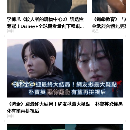
李棟旭《殺人者的購物中心2》話題性
《鐵拳教育》「羅
奪冠！Disney+全球觀看量創下韓劇新
金武烈合體九雲高
韓劇
明星
紀錄
嚇壞反應笑翻劇迷
《賭金》迎最終大結局！網友揪最大疑點 朴寶英恐怖黑
化有望再拚視后
韓劇