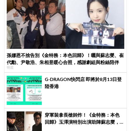
孫娜恩不捨告別《金特務：本色回歸》！曬與蘇志燮、崔
代勳、尹敬浩、朱相昱暖心合照，感謝劇組與粉絲陪伴
明星
G-DRAGON快閃店 即將於8月13日登
陸香港
穿軍裝拿長槍帥炸！《金特務：本色
回歸》玉澤演特別出演助陣蘇志燮，
直言「毫不猶豫接下邀約」