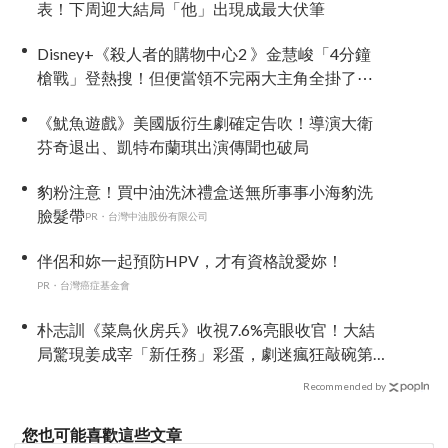
表！下周迎大結局「他」出現成最大伏筆
Disney+《殺人者的購物中心2 》金慧峻「4分鐘
槍戰」登熱搜！但便當領不完兩大主角全掛了⋯
《魷魚遊戲》美國版衍生劇確定告吹！導演大衛
芬奇退出、凱特布蘭琪出演傳聞也破局
豹粉注意！買中油洗沐禮盒送無所事事小海豹洗
臉髮帶
PR・台灣中油股份有限公司
伴侶和妳一起預防HPV，才有資格說愛妳！
PR・台灣癌症基金會
朴志訓《菜鳥伙房兵》收視7.6%亮眼收官！大結
局驚現姜成宰「新任務」彩蛋，劇迷瘋狂敲碗第
二季
Recommended by
您也可能喜歡這些文章