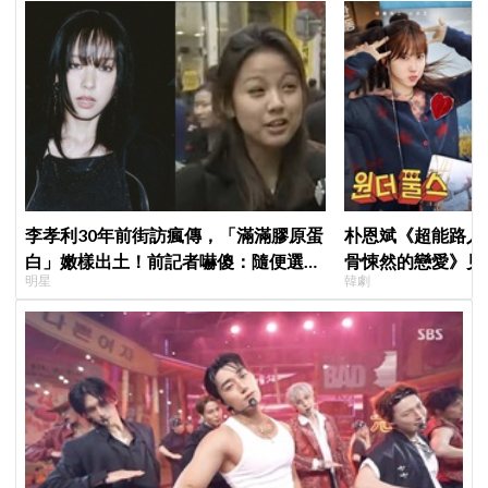
李孝利30年前街訪瘋傳，「滿滿膠原蛋
朴恩斌《超能路人
白」嫩樣出土！前記者嚇傻：隨便選到
骨悚然的戀愛》見
明星
韓劇
傳奇
演技獲讚「信看演