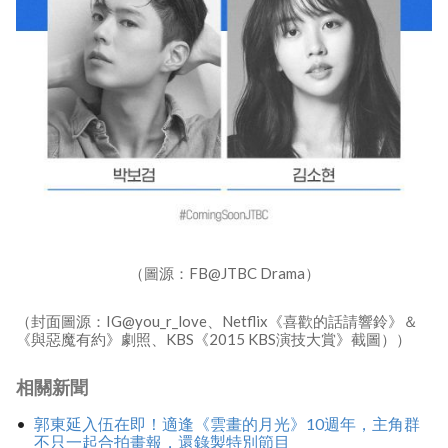
（圖源：FB@JTBC Drama）
（封面圖源：IG@you_r_love、Netflix《喜歡的話請響鈴》＆
《與惡魔有約》劇照、KBS《2015 KBS演技大賞》截圖））
相關新聞
郭東延入伍在即！適逢《雲畫的月光》10週年，主角群
不只一起合拍畫報，還錄製特別節目