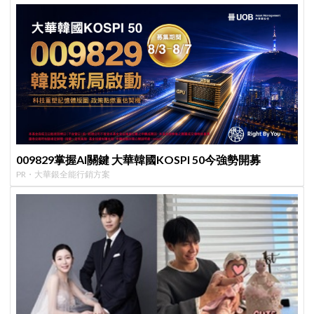
009829掌握AI關鍵 大華韓國KOSPI 50今強勢開募
PR・大華銀全能行銷方案