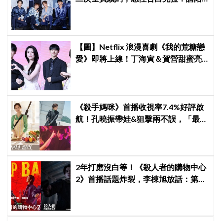
伴「TEAM SVT」見證永恆約定！
【圖】Netflix 浪漫喜劇《我的荒糖戀
愛》即將上線！丁海寅＆賀營甜蜜亮
相製作發表會，甜蜜CP化學反應引期
待
《殺手媽咪》首播收視率7.4%好評啟
航！孔曉振帶娃&狙擊兩不誤，「最狂
雙重生活」與老公明追暗躲
2年打磨沒白等！《殺人者的購物中心
2》首播話題炸裂，李棟旭放話：第三
季找我，我就拍