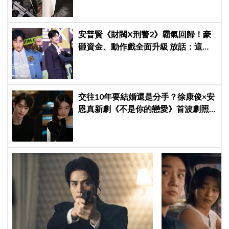
安普賢《財閥X刑警2》霸氣回歸！豪
砸資金、動作戲全面升級 放話：這次
要超越第一季
交往10年要結婚還是分手？徐康俊×安
恩真新劇《不是你的戀愛》首波劇照
曝光，9月12日首播引期待