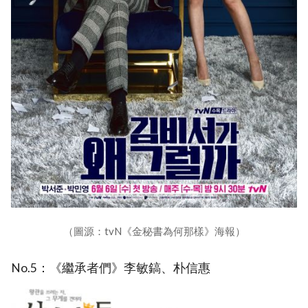
（圖源：tvN《金秘書為何那樣》海報）
No.5：《繼承者們》李敏鎬、朴信惠