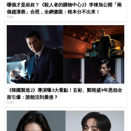
哪個才是叔叔？《殺人者的購物中心2》李棟旭公開「兩
個趙漢善」合照，全網傻眼：根本分不出來！
韓劇
《韓國製造2》導演曝3大看點！玄彬、鄭雨盛9年恩怨全
面引爆：誰能活到最後？
韓劇