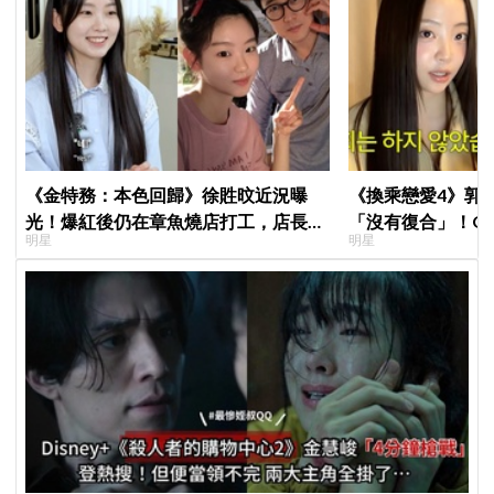
《金特務：本色回歸》徐貹旼近況曝
《換乘戀愛4》郭
光！爆紅後仍在章魚燒店打工，店長驚
「沒有復合」！Q
明星
明星
呼：「妳怎麼會在這裡？」
力爆表，曾因惡評