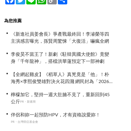
Link
享
為您推薦
《新進社員姜會長》爭產戰最終回！李濬榮等四
主演感言曝光，孫賢周驚悚「大復活」嚇瘋全網
李俊昊不當王了！新劇《駐韓異國大使館》竟變
身「千年龍神」，搭檔洪華蓮預定下一部神劇
【全網起雞皮】《稻草人》真兇竟是「他」！朴
海秀×李熙俊雙雄對決火花四濺 網民封為「2026
劇王」
檸檬加它，堅持一週大肚腩不見了，重新回到45
公斤
PR・新素簡
伴侶和妳一起預防HPV，才有資格說愛妳！
PR・台灣癌症基金會