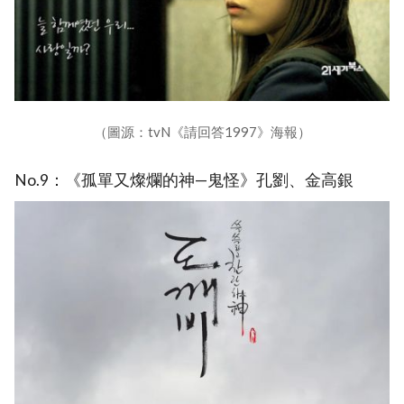
（圖源：tvN《請回答1997》海報）
No.9：《孤單又燦爛的神—鬼怪》孔劉、金高銀