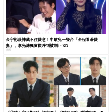
金宇彬眼神藏不住愛意！申敏兒一登台「全程看著愛
妻」，李光洙興奮歡呼到被制止 XD
明星