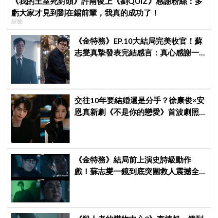
《我的王室死對頭》許南俊上《劉QUIZ》感謝粉絲：多
虧大家才見到劉在錫前輩，我真的成功了！
綜藝
《金特務》EP.10大結局完美收官！蘇
志燮真摯發表完結感言：真心感謝一
路陪伴我們到最後的觀眾
交往10年要結婚還是分手？徐康俊×安
恩真新劇《不是你的戀愛》首波劇照
曝光，9月12日首播引期待
《金特務》結局前上演史詩級動作
戲！蘇志燮一鏡到底突圍救人震撼全
場