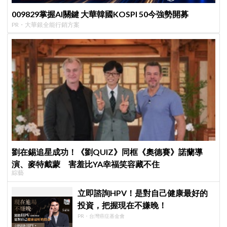
009829掌握AI關鍵 大華韓國KOSPI 50今強勢開募
PR・大華銀全能行銷方案
劉在錫追星成功！《劉QUIZ》同框《奧德賽》諾蘭導
演、麥特戴蒙 害羞比YA幸福笑容藏不住
綜藝
立即諮詢HPV！是對自己健康最好的
投資，把握現在不嫌晚！
PR・台灣癌症基金會