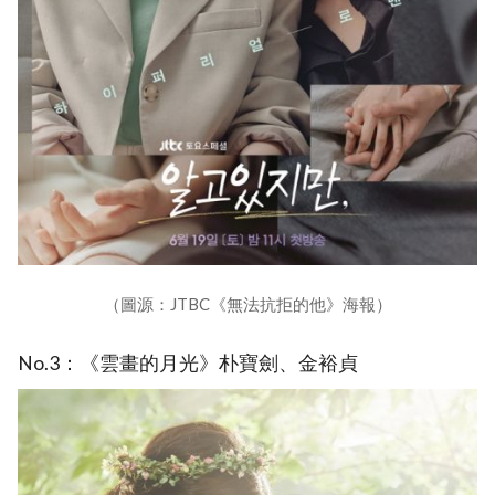
（圖源：JTBC《無法抗拒的他》海報）
No.3：《雲畫的月光》朴寶劍、金裕貞