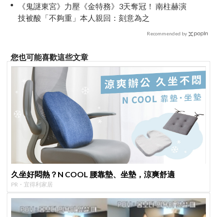
《鬼謎東宮》力壓《金特務》3天奪冠！ 南柱赫演
技被酸「不夠重」本人親回：刻意為之
Recommended by
您也可能喜歡這些文章
久坐好悶熱？N COOL 腰靠墊、坐墊，涼爽舒適
PR・宜得利家居