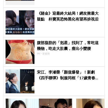
《賭金》迎最終大結局！網友揪最大
疑點 朴寶英恐怖黑化有望再拚視后
腹部脂肪的「剋星」找到了，常吃這
幾物，吃走大肚囊，瘦出小蠻腰
PR・新素簡
宋江、李濬榮「顏值爆發」！新劇
《四手聯彈》制服同框「17歲青春神
顏」掀期待