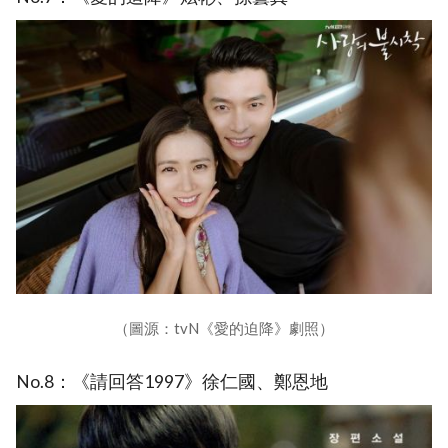
（圖源：tvN《愛的迫降》劇照）
No.8：《請回答1997》徐仁國、鄭恩地