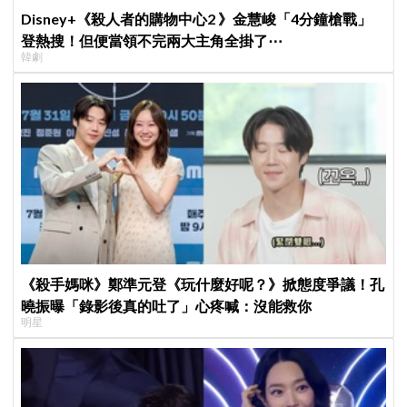
Disney+《殺人者的購物中心2 》金慧峻「4分鐘槍戰」
登熱搜！但便當領不完兩大主角全掛了⋯
韓劇
《殺手媽咪》鄭準元登《玩什麼好呢？》掀態度爭議！孔
曉振曝「錄影後真的吐了」心疼喊：沒能救你
明星