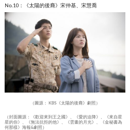
No.10：《太陽的後裔》宋仲基、宋慧喬
（圖源： KBS《太陽的後裔》劇照）
（封面圖源：《歡迎來到王之國》、《愛的迫降》、《來自星
星的你》、《無法抗拒的他》、《雲畫的月光》、《金秘書為
何那樣》海報&劇照）