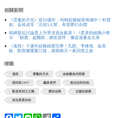
相關新聞
《雲畫的月光》迎10週年，特輯綜藝秘密籌備中！朴寶
劍、金裕貞等「元祖5人幫」有望夢幻合體
韓網最近討論度上升男演員金載原！《柔美的細胞小將
3》「馴鹿」超圈粉，網友直呼：像從漫畫走出來
《鬼怪》十週年綜藝錄製完畢！孔劉、李棟旭、金高
銀、劉寅娜重聚江陵，展開兩天一夜回憶之旅
標籤
鬼怪
雲畫的月光
金秘書為何那樣
請回答1997
繼承者們
無法抗拒的他
歡迎來到王之國
愛的迫降
太陽的後裔
來自星星的你
Facebook
Twitter
Line
WhatsApp
Copy
分