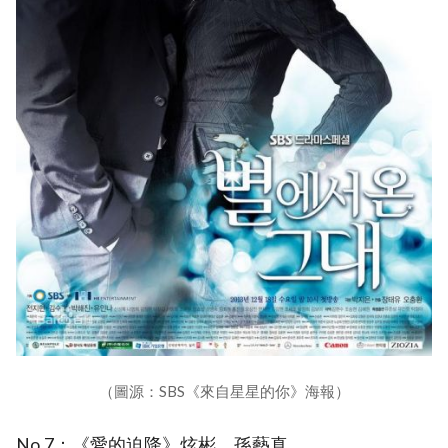
（圖源：SBS《來自星星的你》海報）
No.7：《愛的迫降》炫彬、孫藝真