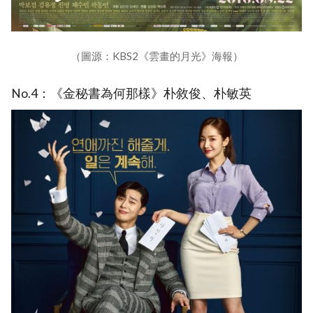
（圖源：KBS2《雲畫的月光》海報）
No.4：《金秘書為何那樣》朴敘俊、朴敏英