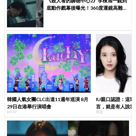
《殺人者的購物中心2》李棟旭一鏡到
底動作戲幕後曝光！360度運鏡高難度
拍攝超敬業
韓國人氣女團CLC出道11週年巡演 8月
IU親口認證：這
29日在港舉行演唱會
言，就是有人說我
KPOP
明星