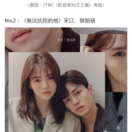
（圖源：JTBC《歡迎來到王之國》海報）
No.2：《無法抗拒的他》宋江、韓韶禧