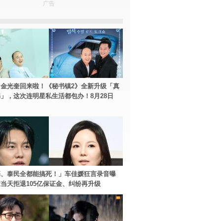
广告
金光奎回来啦！《秘书镇2》全新升级「真
」，这次连明星私生活都包办！8月28日
基、泰民全都能搞死！」车佳媛狂言录音曝
当天拒退105亿保证金、纠纷再升级