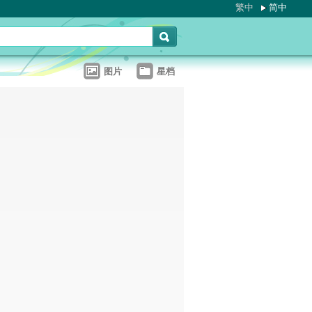
繁中
简中
图片
星档