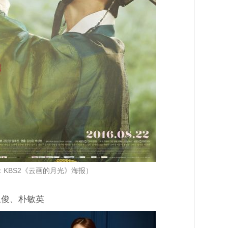
：KBS2《云画的月光》海报）
叙俊、朴敏英