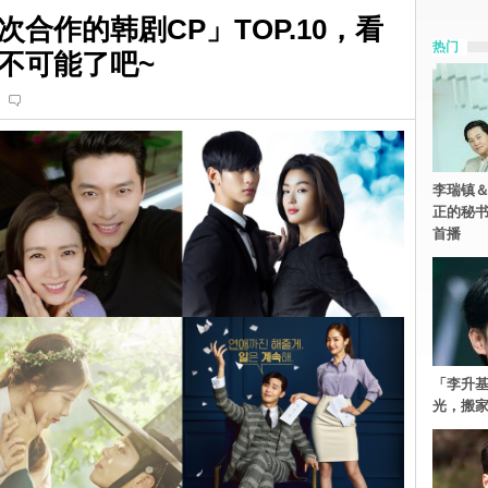
合作的韩剧CP」TOP.10，看
热门
不可能了吧~
李瑞镇＆
正的秘书
首播
「李升
光，搬家