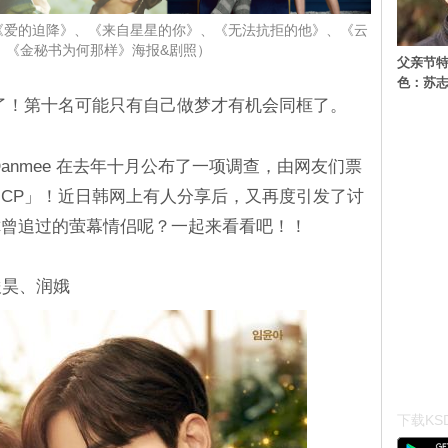
《爱的迫降》、《来自星星的你》、《无法抗拒的他》、《云
、《金秘书为何那样》海报&剧照）
父亲节特
色：苏志
了！第十名可能只有自己做梦才有机会同框了。
anmee 在去年十月公布了一项调查，由网友们票
CP」！近日韩网上有人分享后，又再度引发了讨
你曾追过的萤幕情侣呢？一起来看看吧！！
俊昊、润娥
下载KSD