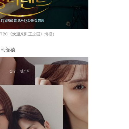
JTBC《欢迎来到王之国》海报）
、韩韶禧