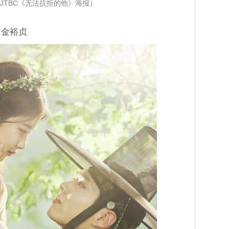
JTBC《无法抗拒的他》海报）
、金裕贞