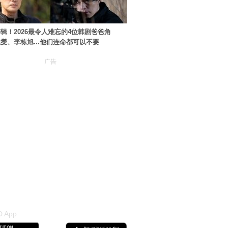
辑！2026最令人难忘的4位韩剧爸爸角
燮、李栋旭...他们连命都可以不要
广告
 App