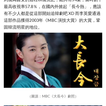
最高收視率57.8％，在國內外掀起「長今熱」，應該
有不少人都是從這部開始追韓劇吧 XD 而李英愛通過
這部作品獲得2003年《MBC 演技大賞》的大賞，鞏
固韓流明星的地位。
（圖源：MBC《大長今》劇照）