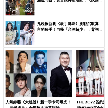
荒糖戀愛》定檔8月7日，還沒播就讓
網友瘋猜結局
孔曉振新劇《殺手媽咪》挑戰沉默寡
言的殺手！自曝「台詞超少」：背詞
壓力小很多XD
人氣綜藝《大逃脫》新一季卡司曝光！
THE BOYZ簽
「元老成員」金鍾旼＆神童回歸，
員NEW缺席合約