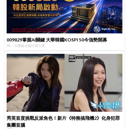
009829掌握AI關鍵 大華韓國KOSPI 50今強勢開募
PR・大華銀全能行銷方案
秀英首度挑戰反派角色！新片《特務搞飛機2》化身犯罪
集團首腦