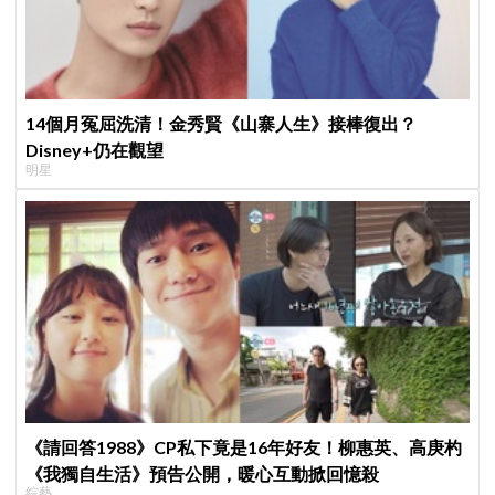
14個月冤屈洗清！金秀賢《山寨人生》接棒復出？
Disney+仍在觀望
明星
《請回答1988》CP私下竟是16年好友！柳惠英、高庚杓
《我獨自生活》預告公開，暖心互動掀回憶殺
綜藝