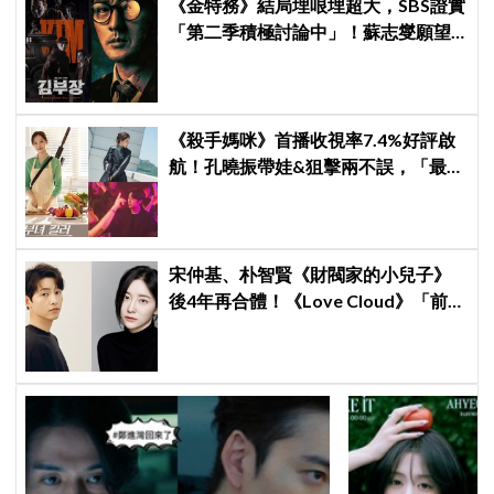
《金特務》結局埋哏埋超大，SBS證實
「第二季積極討論中」！蘇志燮願望
要成真啦
《殺手媽咪》首播收視率7.4%好評啟
航！孔曉振帶娃&狙擊兩不誤，「最狂
雙重生活」與老公明追暗躲
宋仲基、朴智賢《財閥家的小兒子》
後4年再合體！《Love Cloud》「前任
見面就變天」設定超鬧