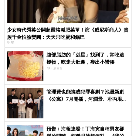
少女時代秀英公開超嚴格減肥菜單！演《威尼斯商人》貴
族千金怕臉變圓：天天只吃蛋和鍋巴
明星
腹部脂肪的「剋星」找到了，常吃這
幾物，吃走大肚囊，瘦出小蠻腰
PR・新素簡
管理費也能搞成犯罪喜劇？池晟新劇
《公寓》7月開播，河潤景、朴丙垠、
文素利全員到齊
預告＋海報連發！丁海寅自稱男友卻
滿臉問號，賀營眼神超混亂，《我的