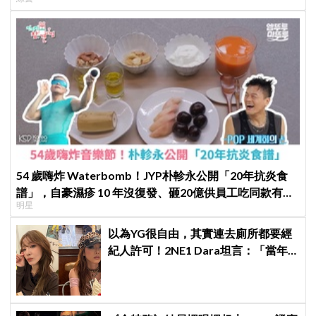
54 歲嗨炸 Waterbomb！JYP朴軫永公開「20年抗炎食
譜」，自豪濕疹 10 年沒復發、砸20億供員工吃同款有機
明星
餐
以為YG很自由，其實連去廁所都要經
紀人許可！2NE1 Dara坦言：「當年
超羨慕少女時代」