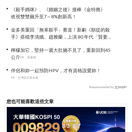
待」
《殺手媽咪》、《婚姻之後》接棒《金特務》
收視雙雙飆升至7～8%創新高！
金多美重回「無辜殺手」賽道！新劇《順從的殺
手》搭檔李清娥、趙雅蘭，上演 80 年代「賢妻良
母」覺醒復仇錄
檸檬加它，堅持一週大肚腩不見了，重新回到45
公斤
PR・新素簡
伴侶和妳一起預防HPV，才有資格說愛妳！
PR・台灣癌症基金會
Recommended by
您也可能喜歡這些文章