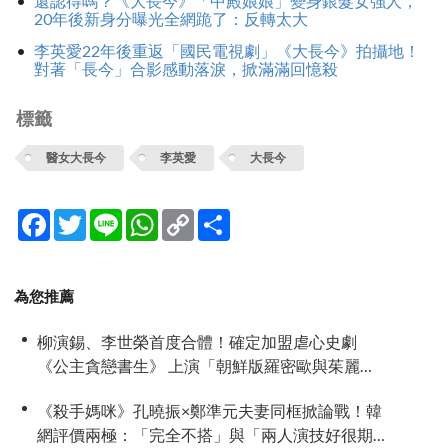
還認得嗎？《大長今》「中殿娘娘」變身銀髮女強人，
20年後新身分曝光全網跪了：反轉太大
李英愛22年後重返「國民電視劇」《大長今》拍攝地！
對著「長今」合影感動落淚，掀滿滿回憶殺
標籤
醫女大長今
李英愛
大長今
Facebook
Twitter
Line
WhatsApp
Copy
分
Link
享
為您推薦
柳演錫、李世榮首度合體！確定加盟虐心史劇
《公主貪戀書生》 上演「朝鮮版羅密歐與茱麗
葉」
《殺手媽咪》孔曉振×鄭準元夫妻同框掀論戰！韓
網評價兩極：「完全不搭」與「兩人演技好很期