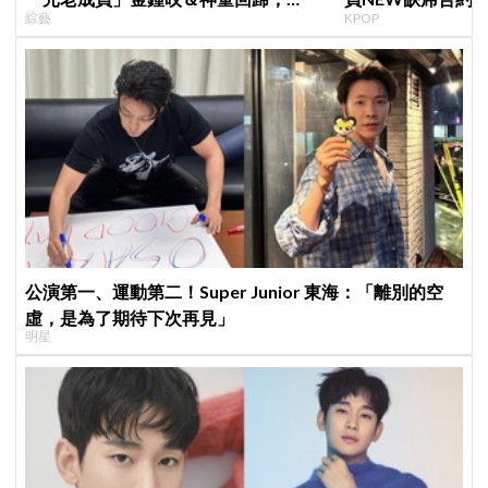
綜藝
KPOP
SEVENTEEN 勝寛驚喜加盟，姜鎬童缺
篇章
席成最大焦點
公演第一、運動第二！Super Junior 東海：「離別的空
虛，是為了期待下次再見」
明星