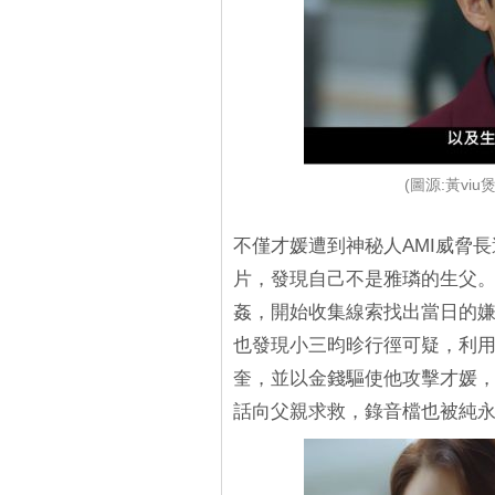
(圖源:黃viu
不僅才媛遭到神秘人AMI威脅
片，發現自己不是雅璘的生父
姦，開始收集線索找出當日的
也發現小三昀昣行徑可疑，利
奎，並以金錢驅使他攻擊才媛
話向父親求救，錄音檔也被純