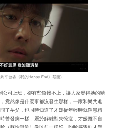
煲劇平台@《我的Happy End》截圖)
到公司上班，卻有些銜接不上，讓大家覺得她的精
永，竟然像是什麼事都沒發生那樣，一家和樂共進
詢問了岳父，也同時知道了才媛從年輕時就罹患精
中時曾發病一樣，屬於解離型失憶症，才媛雖不自
昀昣（蘇怡賢飾）像以前一樣好，昀昣感覺到才媛