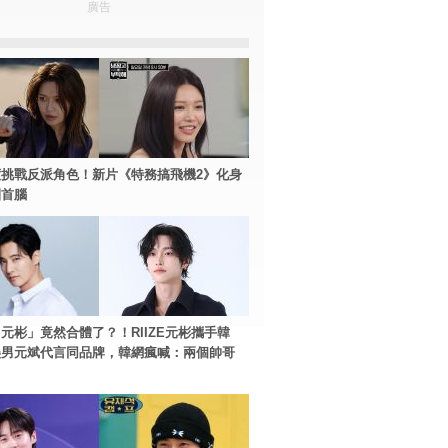
廣告
挑戰反派角色！新片《特務搞飛機2》化身
團首腦
元彬」竟然合體了？！RIIZE元彬攜手韓
美男元斌代言同品牌，韓網瘋喊：兩個帥哥