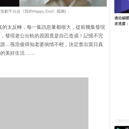
u煲劇平台@《我的Happy End》截圖)
邊佑錫
者透露
》劇情真的太反轉，每一集訊息量都很大，從前幾集發現
拉，發現老公出軌的原因竟是自己造成！記憶不完
是誰…孫浩俊得知老婆病情不輕，決定查出當日真
們的美好生活……
下載KSD