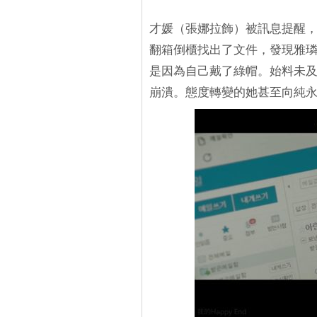
才媛（張娜拉飾）被訊息提醒
翻箱倒櫃找出了文件，發現雅
是因為自己戴了綠帽。始料未
崩潰。態度轉變的她甚至向純