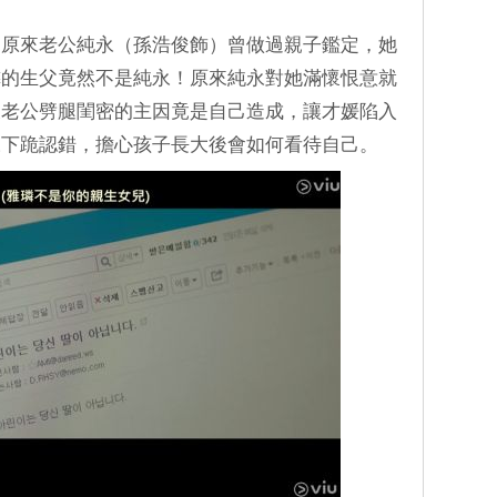
，原來老公純永（孫浩俊飾）曾做過親子鑑定，她
璘的生父竟然不是純永！原來純永對她滿懷恨意就
及老公劈腿閨密的主因竟是自己造成，讓才媛陷入
永下跪認錯，擔心孩子長大後會如何看待自己。