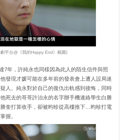
煲劇平台@《我的Happy End》截圖)
長達7年，許純永也同樣因為此人的陌生信件與照
。他發現才媛可能在多年前的發表會上遭人設局迷
嫌疑人。純永對於自己的復仇出軌感到後悔，同時
用他死去的哥哥許治永的名字辦手機連絡學生白勝
，勝奎打算收手，卻被昀昣從高樓推下…昀昣打電
永掌握。