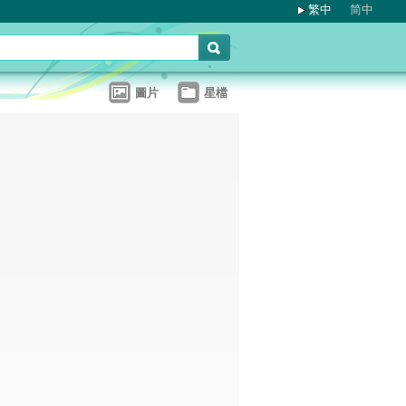
繁中
简中
圖片
星檔