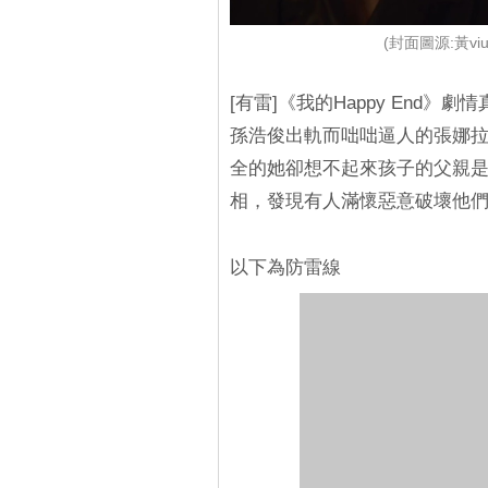
(封面圖源:黃vi
[有雷]《我的Happy End
孫浩俊出軌而咄咄逼人的張娜
全的她卻想不起來孩子的父親
相，發現有人滿懷惡意破壞他
以下為防雷線