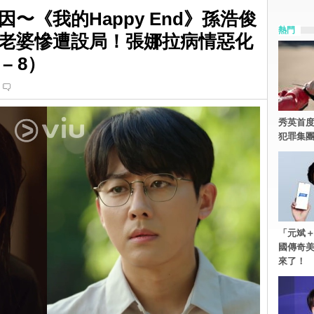
〜《我的Happy End》孫浩俊
熱門
老婆慘遭設局！張娜拉病情惡化
– 8）
秀英首度
犯罪集
「元斌＋
國傳奇
來了！