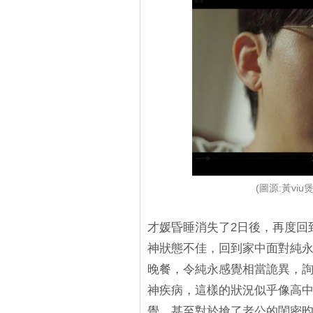
(圖源:黃viu
才媛昏睡消失了2日後，再度回
神狀態不佳，回到家中面對純
晚餐，令純永感覺相當詭異，
神疾病，這樣的狀況似乎像高
覺，甚至對於搶了老公的閨密