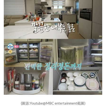
(圖源:Youtube@MBC entertainment截圖)