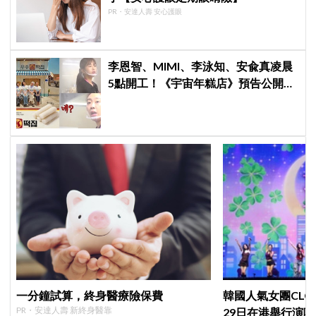
PR・安達人壽 安心護眼
李恩智、MIMI、李泳知、安兪真凌晨
5點開工！《宇宙年糕店》預告公開，
網友笑喊：「難得看到兪真這麼安
靜」
一分鐘試算，終身醫療險保費
韓國人氣女團CLC出
PR・安達人壽 新終身醫靠
29日在港舉行演唱