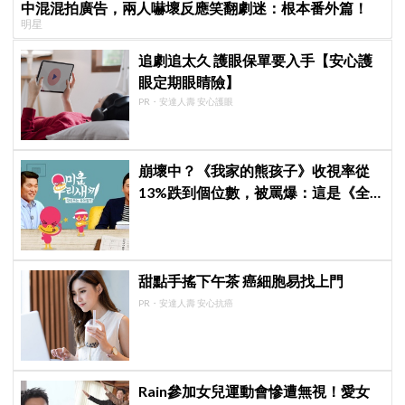
中混混拍廣告，兩人嚇壞反應笑翻劇迷：根本番外篇！
明星
追劇追太久 護眼保單要入手【安心護
眼定期眼睛險】
PR・安達人壽 安心護眼
崩壞中？《我家的熊孩子》收視率從
13%跌到個位數，被罵爆：這是《全
知干預視角》吧，快停播
甜點手搖下午茶 癌細胞易找上門
PR・安達人壽 安心抗癌
Rain參加女兒運動會慘遭無視！愛女