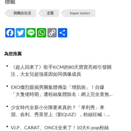
標籤
我獨自生活
圭賢
Super Junior
Facebook
Twitter
Line
WhatsApp
Copy
分
Link
享
為您推薦
《超人回來了》歌手KCM的80天寶寶亮相引發關
注，大女兒超強基因如同偶像成員
EXO燦烈親揭男團集體傳染「增肌病」！自爆
「大隻佬時期」遭粉絲集體除名：網上完全查無
此人！
少女時代全新小分隊要來真的？「孝利秀」孝
淵、俞利、秀英登上《劉QUIZ》，粉絲狂喊：不
出道很難收拾！
V.I.P、CARAT、ONCE全來了！10大K-pop粉絲