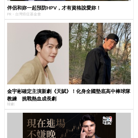
伴侶和妳一起預防HPV，才有資格說愛妳！
PR・台灣癌症基金會
金宇彬確定主演新劇《天賦》！化身全國墊底高中棒球隊
教練 挑戰熱血成長劇
韓劇