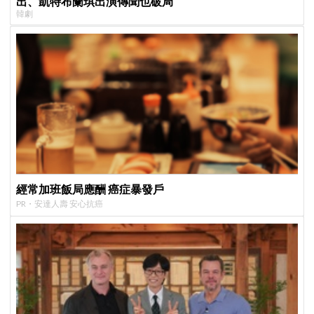
出、凱特布蘭琪出演傳聞也破局
韓劇
經常加班飯局應酬 癌症暴發戶
PR・安達人壽 安心抗癌