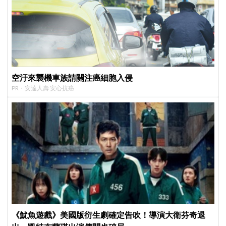
空汙來襲機車族請關注癌細胞入侵
PR・安達人壽 安心抗癌
《魷魚遊戲》美國版衍生劇確定告吹！導演大衛芬奇退