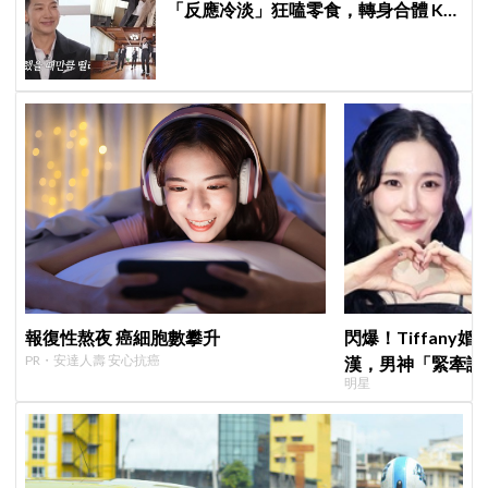
「反應冷淡」狂嗑零食，轉身合體 KAI
大跳雙人舞帥度炸裂
報復性熬夜 癌細胞數攀升
閃爆！Tiffany
PR・安達人壽 安心抗癌
漢，男神「緊牽護
明星
甜度超標