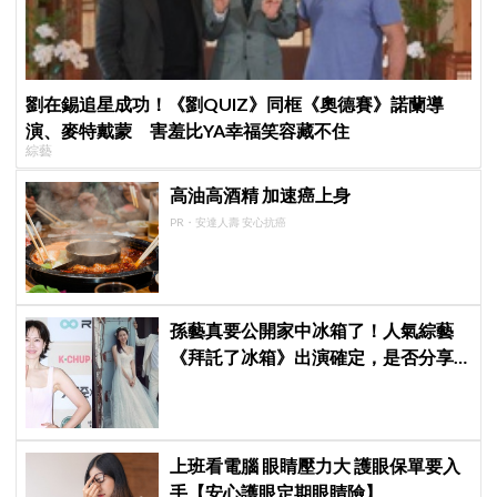
劉在錫追星成功！《劉QUIZ》同框《奧德賽》諾蘭導
演、麥特戴蒙 害羞比YA幸福笑容藏不住
綜藝
高油高酒精 加速癌上身
PR・安達人壽 安心抗癌
孫藝真要公開家中冰箱了！人氣綜藝
《拜託了冰箱》出演確定，是否分享
與玄彬婚後日常掀期待
上班看電腦 眼睛壓力大 護眼保單要入
手【安心護眼定期眼睛險】