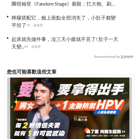
團領袖登《Fandom Stage》廝殺：扛大炮、刷音
源通通變關卡
檸檬搭配它，臉上斑點全部消失了，小肚子都變
平坦了
PR・新素簡
起床就先做件事，沒三天小腹就不見了! 肚子一天
天變...
PR・新素簡
Recommended by
您也可能喜歡這些文章