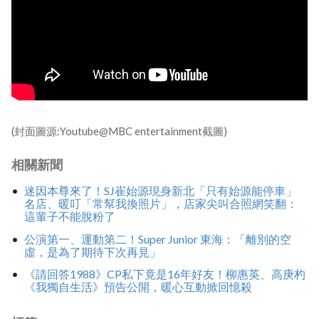
(封面圖源:Youtube@MBC entertainment截圖)
相關新聞
迷因本尊來了！SJ崔始源現身新北「只有始源能停車」
名店、暖叮「常幫我換照片」，店家尖叫合照網笑翻：
這輩子不能脫粉了
公演第一、運動第二！Super Junior 東海：「離別的空
虛，是為了期待下次再見」
《請回答1988》CP私下竟是16年好友！柳惠英、高庚杓
《我獨自生活》預告公開，暖心互動掀回憶殺