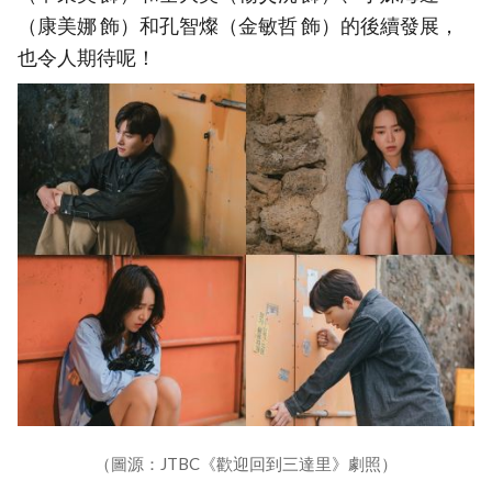
（康美娜 飾）和孔智燦（金敏哲 飾）的後續發展，
也令人期待呢！
（圖源：JTBC《歡迎回到三達里》劇照）