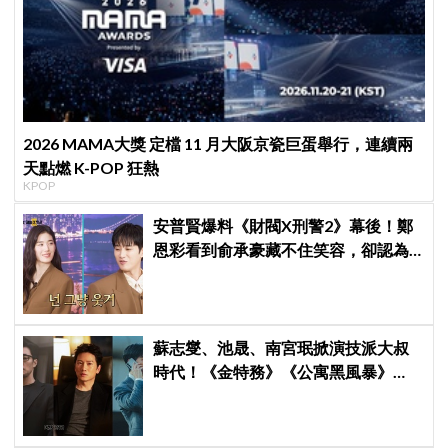
2026 MAMA大獎 定檔 11 月大阪京瓷巨蛋舉行，連續兩
天點燃 K-POP 狂熱
KPOP
安普賢爆料《財閥X刑警2》幕後！鄭
恩彩看到俞承豪藏不住笑容，卻認為
安普賢只是「搞笑男」
蘇志燮、池晟、南宮珉掀演技派大叔
時代！《金特務》《公寓黑風暴》
《婚姻之後》收視、人氣雙爆發