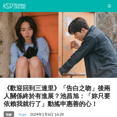
《歡迎回到三達里》「告白之吻」後兩
人關係終於有進展？池昌旭：「妳只要
依賴我就行了」動搖申惠善的心！
Yuan
2024年1月6日 16:28
韓劇