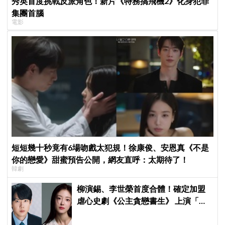
秀英首度挑戰反派角色！新片《特務搞飛機2》化身犯罪
集團首腦
電影
短短幾十秒竟有6場吻戲太犯規！徐康俊、安恩真《不是
你的戀愛》甜蜜預告公開，網友直呼：太期待了！
韓劇
柳演錫、李世榮首度合體！確定加盟
虐心史劇《公主貪戀書生》 上演「朝
鮮版羅密歐與茱麗葉」