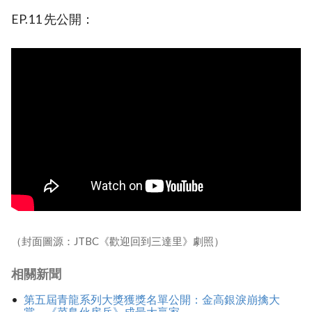
EP.11 先公開：
（封面圖源：JTBC《歡迎回到三達里》劇照）
相關新聞
第五屆青龍系列大獎獲獎名單公開：金高銀淚崩擒大
賞，《菜鳥伙房兵》成最大贏家