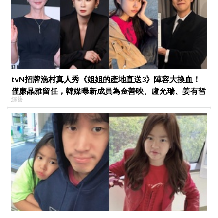
tvN招牌漁村真人秀《姐姐的產地直送3》陣容大換血！
僅廉晶雅留任，韓媒曝新成員為金善映、盧允瑞、姜有皙
綜藝