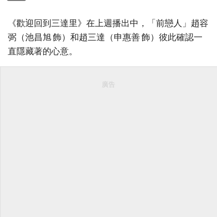
《歡迎回到三達里》在上週播出中，「前戀人」趙容
弼（池昌旭 飾）和趙三達（申惠善 飾）彼此確認一
直隱藏著的心意。
廣告