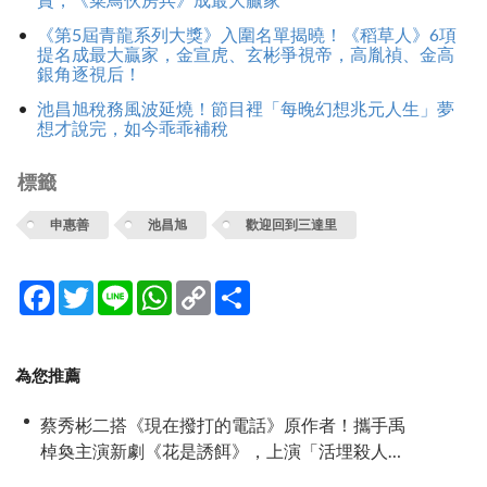
《第5屆青龍系列大獎》入圍名單揭曉！《稻草人》6項
提名成最大贏家，金宣虎、玄彬爭視帝，高胤禎、金高
銀角逐視后！
池昌旭稅務風波延燒！節目裡「每晚幻想兆元人生」夢
想才說完，如今乖乖補稅
標籤
申惠善
池昌旭
歡迎回到三達里
Facebook
Twitter
Line
WhatsApp
Copy
分
Link
享
為您推薦
蔡秀彬二搭《現在撥打的電話》原作者！攜手禹
棹奐主演新劇《花是誘餌》，上演「活埋殺人
魔」危險偽婚關係