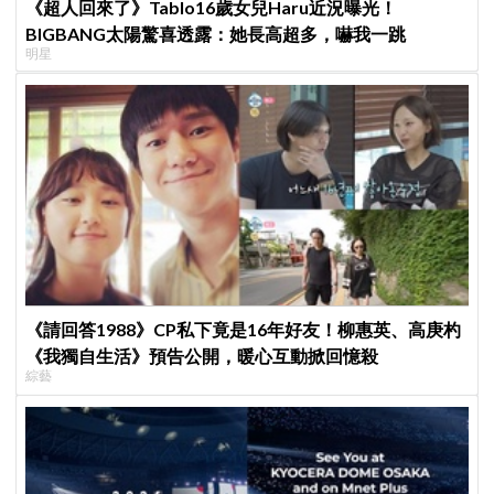
《超人回來了》Tablo16歲女兒Haru近況曝光！
BIGBANG太陽驚喜透露：她長高超多，嚇我一跳
明星
《請回答1988》CP私下竟是16年好友！柳惠英、高庚杓
《我獨自生活》預告公開，暖心互動掀回憶殺
綜藝