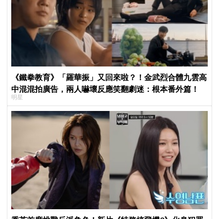
《鐵拳教育》「羅華振」又回來啦？！金武烈合體九雲高
中混混拍廣告，兩人嚇壞反應笑翻劇迷：根本番外篇！
明星