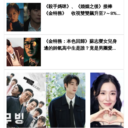
《殺手媽咪》、《婚姻之後》接棒
《金特務》 收視雙雙飆升至7～8%
創新高！
《金特務：本色回歸》蘇志燮女兒身
邊的帥氣高中生是誰？竟是男團愛
豆，首次挑戰演戲便留下深刻印象