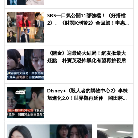
SBS一口氣公開11部強檔！《好搭檔
2》、《財閥X刑警2》全回歸！申惠
善、金智媛、朴信惠、金南佶、李帝
勳...陣容太狂了
《賭金》迎最終大結局！網友揪最大
疑點 朴寶英恐怖黑化有望再拚視后
Disney+《殺人者的購物中心2》李棟
旭進化2.0！世界觀再延伸 岡田將生
登場竟殺了「他」