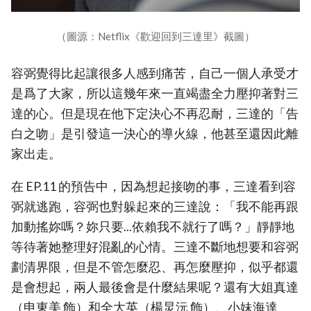
（圖源：Netflix《歡迎回到三達里》截圖）
容弼覺得比起讓很多人感到痛苦，自己一個人承受才
是爲了大家，所以這幾年來一直竭盡全力壓抑著對三
達的心。但是現在他下定決心不再忍耐，三達的「告
白之吻」是引發這一決心的導火線，他甚至還因此離
家出走。
在 EP.11 的預告中，因為想起接吻的事，三達看到容
弼就逃跑，容弼也對躲起來的三達說：「我不能再跟
加動搖妳嗎？妳只要...依賴我不就行了嗎？」靜靜地
等待著她整理好混亂的心情。三達不斷地想要和容弼
劃清界限，但是不管怎麼忍、再怎麼壓抑，似乎都還
是會想起，兩人最後會是什麼結果呢？還有大姐真達
（申東美 飾）和全大英（楊炅沅 飾）、小妹海達