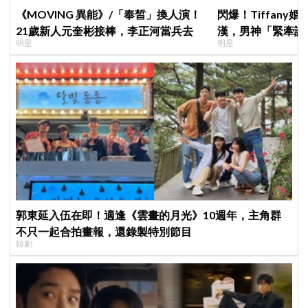
《MOVING 異能》/「奉皙」換人演！
閃爆！Tiffany
21歲新人元奎彬接棒，李正河當兵去
漢，男神「緊牽護
明星
明星
甜度超標
郭東延入伍在即！適逢《雲畫的月光》10週年，主角群
不只一起合拍畫報，還錄製特別節目
韓劇