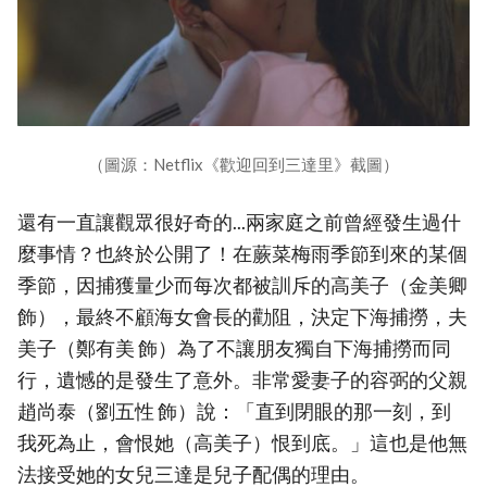
（圖源：Netflix《歡迎回到三達里》截圖）
還有一直讓觀眾很好奇的...兩家庭之前曾經發生過什
麼事情？也終於公開了！在蕨菜梅雨季節到來的某個
季節，因捕獲量少而每次都被訓斥的高美子（金美卿
飾），最終不顧海女會長的勸阻，決定下海捕撈，夫
美子（鄭有美 飾）為了不讓朋友獨自下海捕撈而同
行，遺憾的是發生了意外。非常愛妻子的容弼的父親
趙尚泰（劉五性 飾）說：「直到閉眼的那一刻，到
我死為止，會恨她（高美子）恨到底。」這也是他無
法接受她的女兒三達是兒子配偶的理由。