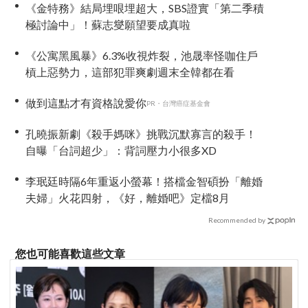
《金特務》結局埋哏埋超大，SBS證實「第二季積
極討論中」！蘇志燮願望要成真啦
《公寓黑風暴》6.3%收視炸裂，池晟率怪咖住戶
槓上惡勢力，這部犯罪爽劇週末全韓都在看
做到這點才有資格說愛你
PR・台灣癌症基金會
孔曉振新劇《殺手媽咪》挑戰沉默寡言的殺手！
自曝「台詞超少」：背詞壓力小很多XD
李珉廷時隔6年重返小螢幕！搭檔金智碩扮「離婚
夫婦」火花四射，《好，離婚吧》定檔8月
Recommended by
您也可能喜歡這些文章