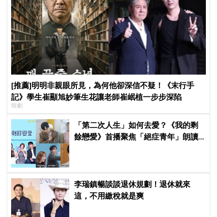
[推薦]明明非親眼所見，為何他卻深信不疑！《末行手
記》學生崔顯旭妙筆生花讓老師崔岷植一步步深陷
韓劇
「第二次人生」如何去愛？《我的剩
餘戀愛》首播聚焦「絕症青年」朗讀
日記全場淚崩，初見面竟「撞見舊
識」！
李瑞鎮暢談談退休規劃！退休就來
這，不用繳稅就是爽