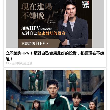
立即諮詢HPV！是對自己健康最好的投資，把握現在不嫌
晚！
PR・台灣癌症基金會