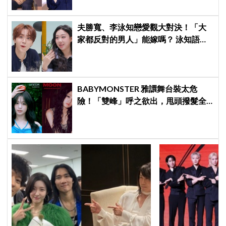
夫勝寬、李泳知戀愛觀大對決！「大
家都反對的男人」能嫁嗎？ 泳知語出
驚人讓網全急了：千萬要小心
BABYMONSTER 雅譞舞台裝太危
險！「雙峰」呼之欲出，甩頭撥髮全
是護胸小動作！網：造型師出來謝罪