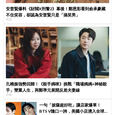
安普賢爆料《財閥X刑警2》幕後！鄭恩彩看到俞承豪藏
不住笑容，卻認為安普賢只是「搞笑男」
明星
孔曉振強勢回歸！《殺手媽咪》挑戰「職場媽媽×神秘殺
手」雙重人生，與鄭準元展開反差夫妻線
韓劇
一句「披薩超好吃」讓店家爆單！
BTS V隨口一誇，美國小店湧入全球