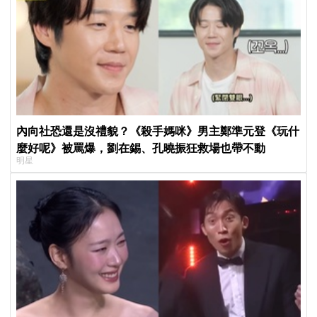
內向社恐還是沒禮貌？《殺手媽咪》男主鄭準元登《玩什
麼好呢》被罵爆，劉在錫、孔曉振狂救場也帶不動
明星