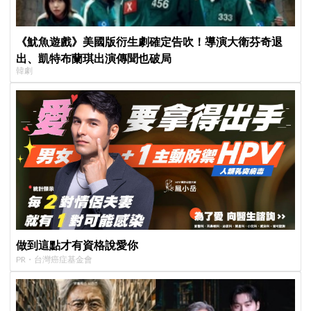
《魷魚遊戲》美國版衍生劇確定告吹！導演大衛芬奇退
出、凱特布蘭琪出演傳聞也破局
韓劇
做到這點才有資格說愛你
PR・台灣癌症基金會