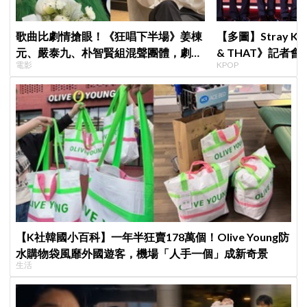
歌曲比劇情搶眼！《狂唱下半場》姜棟
【多圖】Stray K
元、嚴泰九、朴智賢組混聲團體，劇中
& THAT》記者
電影
KPOP
曲《Love Is》超洗腦
滿自信，預告「以
樂圈
【K社韓國小百科】一年半狂賣178萬個！Olive Young防
水購物袋風靡外國遊客，機場「人手一個」成新奇景
生活