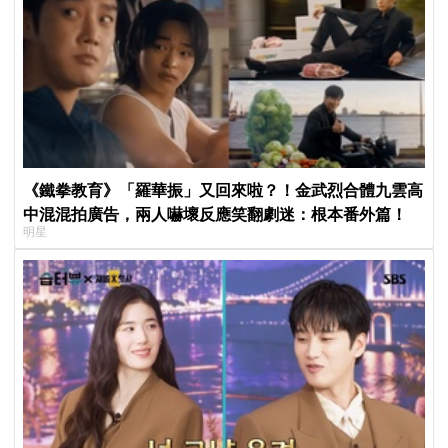
《鐵拳教育》「羅華振」又回來啦？！金武烈合體九雲高
中混混拍廣告，兩人嚇壞反應笑翻劇迷：根本番外篇！
明星