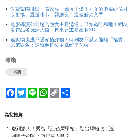
愛寶樂園推出「寶家族」應援手燈！裡面的熊貓頭像可
以更換、還送小卡，韓網友：這個必須入手！
電影導演公開場合說女主難溝通，只知道吃和睡！網友
看作品名恍然大悟，原來女主是她啊XD
連動物也逃不過顏值評價！韓網友不滿大熊貓「福寶」
未來對象：這就像把公主嫁給了乞丐
標籤
福寶
Facebook
Twitter
Line
WhatsApp
Copy
分
Link
享
為您推薦
瘦到驚人！秀智「紅色馬甲裙」勒出螞蟻腰，近
照曝光網驚：這是真人嗎？