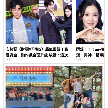
安普賢《財閥X刑警2》霸氣回歸！豪
閃爆！Tiffany
砸資金、動作戲全面升級 放話：這次要
漢，男神「緊牽護
韓劇
明星
超越第一季
甜度超標