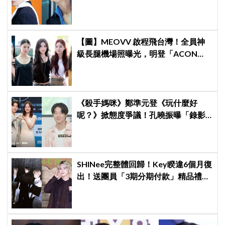
ARMY擠爆
【圖】MEOVV 啟程飛台灣！全員神
級長腿機場照曝光，明登「ACON
2026」嗨翻台北
《殺手媽咪》鄭準元登《玩什麼好
呢？》掀態度爭議！孔曉振曝「錄影
後真的吐了」心疼喊：沒能救你
SHINee完整體回歸！Key睽違6個月復
出！送團員「3期分期付款」精品禮
物，不忘留一份給已故鐘鉉