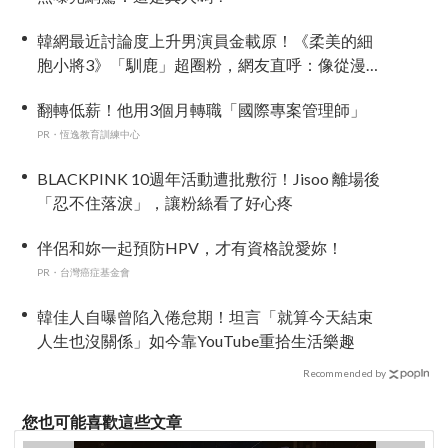
韓網最近討論度上升男演員金載原！《柔美的細
胞小將3》「馴鹿」超圈粉，網友直呼：像從漫畫
走出來
翻轉低薪！他用3個月轉職「國際專案管理師」
PR・恆逸教育訓練中心
BLACKPINK 10週年活動遭批敷衍！Jisoo 離場後
「忍不住落淚」，讓粉絲看了好心疼
伴侶和妳一起預防HPV，才有資格說愛妳！
PR・台灣癌症基金會
韓佳人自曝曾陷入倦怠期！坦言「就算今天結束
人生也沒關係」如今靠YouTube重拾生活樂趣
Recommended by
您也可能喜歡這些文章