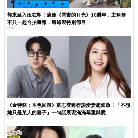
郭東延入伍在即！適逢《雲畫的月光》10週年，主角群
不只一起合拍畫報，還錄製特別節目
韓劇
《金特務：本色回歸》蘇志燮難得談愛妻趙銀政！「不想
她只是某人的妻子」一句話展現滿滿尊重與愛
明星