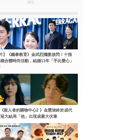
廣告
片】《鐵拳教育》金武烈攜妻放閃！十指
娥合體時尚活動，結婚11年「手比愛心」
爾
ey+《殺人者的購物中心2 》金慧埈終於成代
周迎大結局「他」出現成最大伏筆