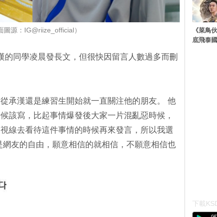
《菜鳥
源：IG@riize_official）
底飛泰
員承漢的同學凌晨發長文，但很快因留言人數過多而刪
從承漢還是練習生開始就一直關注他的朋友。 他
時候該寫，比起事情爆發後大家一片混亂惡時候，
的視線去看待這件事情的時候再來發言，所以我選
是網友的自由，願意相信的就相信，不願意相信也
下載KSD