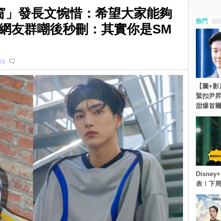
同窗」發長文惋惜：希望大家能夠
熱門
網友群嘲後秒刪：其實你是SM
cy
【圖+影
緊扣尹昇
甜爆首
Disn
表！下