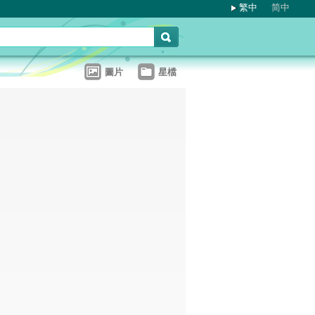
繁中
简中
圖片
星檔