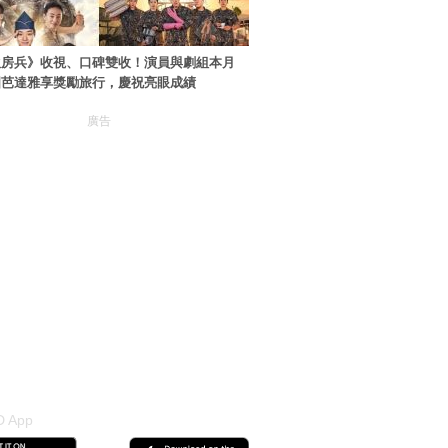
伙房兵》收視、口碑雙收！演員與劇組本月
國芭達雅享獎勵旅行，慶祝亮眼成績
廣告
 App