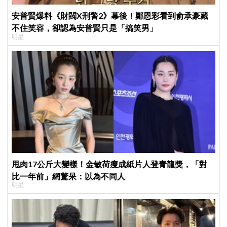
安普賢爆料《財閥X刑警2》幕後！鄭恩彩看到俞承豪藏
不住笑容，卻認為安普賢只是「搞笑男」
明星
甩肉17公斤大變樣！金敏荷瘦成紙片人登青龍獎，「對
比一年前」網驚呆：以為不同人
明星