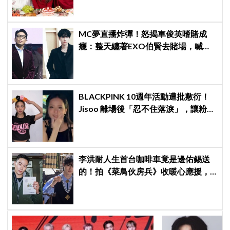
MC夢直播炸彈！怒揭車俊英嗜賭成
癮：整天纏著EXO伯賢去賭場，喊話
「伯賢啊，男人就是要會賭」
BLACKPINK 10週年活動遭批敷衍！
Jisoo 離場後「忍不住落淚」，讓粉絲
看了好心疼
李洪耐人生首台咖啡車竟是邊佑錫送
的！拍《菜鳥伙房兵》收暖心應援，
感動直呼「真的很謝謝」