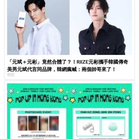
「元斌＋元彬」竟然合體了？！RIIZE元彬攜手韓國傳奇
美男元斌代言同品牌，韓網瘋喊：兩個帥哥來了！
明星