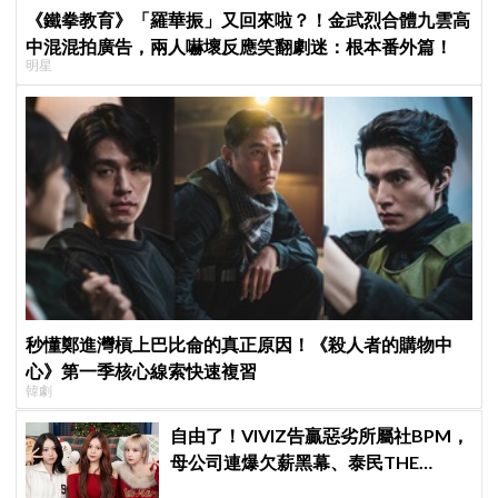
《鐵拳教育》「羅華振」又回來啦？！金武烈合體九雲高
中混混拍廣告，兩人嚇壞反應笑翻劇迷：根本番外篇！
明星
秒懂鄭進灣槓上巴比侖的真正原因！《殺人者的購物中
心》第一季核心線索快速複習
韓劇
自由了！VIVIZ告贏惡劣所屬社BPM，
母公司連爆欠薪黑幕、泰民THE
BOYZ李昇基集體逃亡