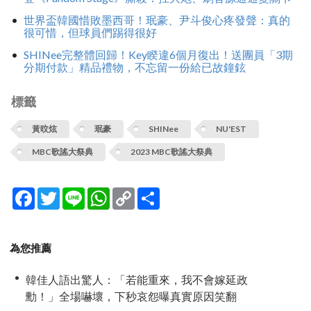
世界盃韓國惜敗墨西哥！珉豪、尹斗俊心疼發聲：真的
很可惜，但球員們踢得很好
SHINee完整體回歸！Key睽違6個月復出！送團員「3期
分期付款」精品禮物，不忘留一份給已故鐘鉉
標籤
黃旼炫
珉豪
SHINee
NU'EST
MBC歌謠大祭典
2023 MBC歌謠大祭典
Facebook
Twitter
Line
WhatsApp
Copy
分
Link
享
為您推薦
韓佳人語出驚人：「若能重來，我不會嫁延政
勳！」全場嚇壞，下秒哀怨曝真實原因笑翻