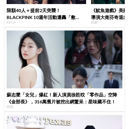
限額40人＋提前2天突襲！
《魷魚遊戲》美國
BLACKPINK 10週年活動遭轟「敷
導演大衛芬奇退出
KPOP
韓劇
衍」，YG急證實：4人確定完全體出席
聞也破局
蘇志燮「女兒」爆紅！新人演員徐貹旼「零作品」空降
《金部長》，316萬舊片被挖出網驚呆：星味藏不住！
明星