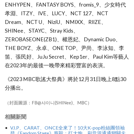
ENHYPEN、FANTASY BOYS、fromis_9、少女時代
孝淵、ITZY、IVE、LUCY、NCT 127、NCT
Dream、NCT U、NiziU、NMIXX、RIIZE、
SHINee、STAYC、Stray Kids、
ZEROBASEONE(ZB1)、權恩妃、Dynamic Duo、
THE BOYZ、永卓、ONE TOP、尹尚、李泳知、李
笛、張民好、JuJu Secret、Kep1er、Paul Kim等藝人
在2023年的最後一晚帶來精彩豐富的表演。
《2023 MBC歌謠大祭典》將於12月31日晚上8點30
分播出。
（封面圖源：FB@샤이니(SHINee)、MBC）
相關新聞
V.I.P、CARAT、ONCE全來了！10大K-pop粉絲團領袖
登《Fandom Stage》廝殺：扛大炮、刷音源通通變關卡