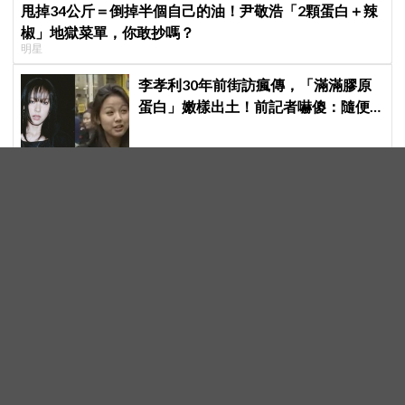
甩掉34公斤＝倒掉半個自己的油！尹敬浩「2顆蛋白＋辣
椒」地獄菜單，你敢抄嗎？
明星
李孝利30年前街訪瘋傳，「滿滿膠原
蛋白」嫩樣出土！前記者嚇傻：隨便
選到傳奇
李瑞鎮暢談談退休規劃！退休就來
這，不用繳稅就是爽
李瑞鎮＆金光奎回來啦！《秘書鎮2》
全新升級「真正的秘書」，這次連明
星私生活都包辦！8月28日首播