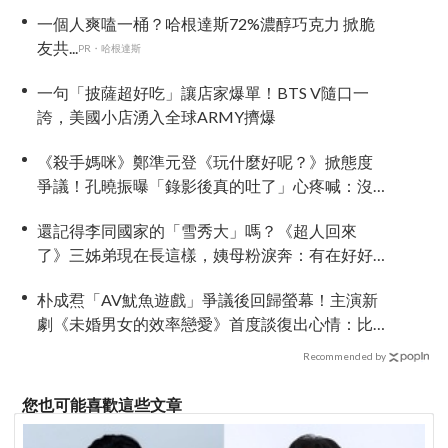
一個人爽嗑一桶？哈根達斯72%濃醇巧克力 掀脆
友共...
PR・哈根達斯
一句「披薩超好吃」讓店家爆單！BTS V隨口一
誇，美國小店湧入全球ARMY擠爆
《殺手媽咪》鄭準元登《玩什麼好呢？》掀態度
爭議！孔曉振曝「錄影後真的吐了」心疼喊：沒
能救你
還記得李同國家的「雪秀大」嗎？《超人回來
了》三姊弟現在長這樣，姨母粉淚奔：有在好好
長大
朴成焄「AV魷魚遊戲」爭議後回歸螢幕！主演新
劇《未婚男女的效率戀愛》首度談復出心情：比
以往更謹慎
Recommended by
您也可能喜歡這些文章