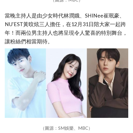
當晚主持人是由少女時代林潤娥、SHINee崔珉豪、
NU'EST黃旼炫三人擔任，在12月31日陪大家一起跨
年！而兩位男主持人也將呈現令人驚喜的特別舞台，
讓粉絲們相當期待。
（圖源：SM娛樂、MBC）