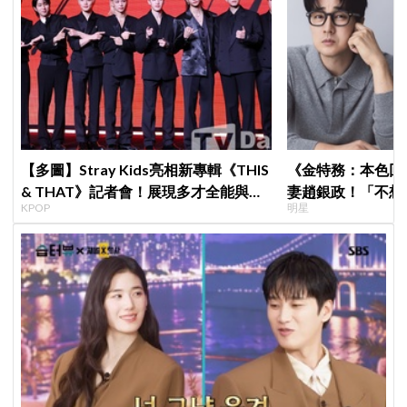
【多圖】Stray Kids亮相新專輯《THIS
《金特務：本色回
& THAT》記者會！展現多才全能與滿
妻趙銀政！「不想
KPOP
明星
滿自信，預告「以熱治熱」炸裂夏日音
一句話展現滿滿尊
樂圈