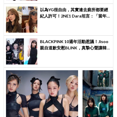
以為YG很自由，其實連去廁所都要經
紀人許可！2NE1 Dara坦言：「當年
超羨慕少女時代」
BLACKPINK 10週年活動惹議！Jisoo
親自道歉安慰BLINK，真摯心聲讓韓
網直呼：「看了心裡好暖」