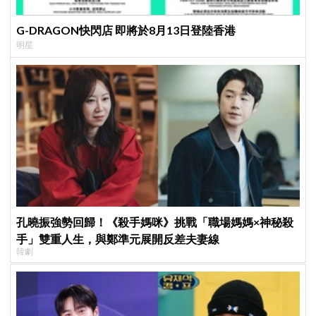
G-DRAGON快閃店 即將於8月13日登陸香港
明星
孔曉振強勢回歸！《殺手媽咪》挑戰「職場媽媽×神秘殺
手」雙重人生，與鄭準元展開反差夫妻線
韓劇