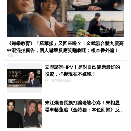
《鐵拳教育》「羅華振」又回來啦？！金武烈合體九雲高
中混混拍廣告，兩人嚇壞反應笑翻劇迷：根本番外篇！
明星
立即諮詢HPV！是對自己健康最好的
投資，把握現在不嫌晚！
PR・台灣癌症基金會
朱江燦會長挨打讓老婆心疼！朱相昱
曝車藝蓮追《金特務：本色回歸》反
應：「是不是打得太狠了？」