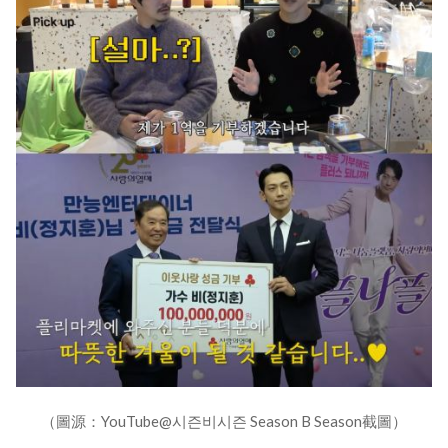
（圖源：YouTube@시즌비시즌 Season B Season截圖）