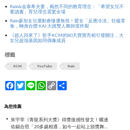
Rain&金泰希夫妻，截然不同的教育理念：「希望女兒不
要讀書」育兒理念震驚全場
Rain參加女兒運動會慘遭無視！愛女「反應冷淡」狂嗑零
食，轉身合體 KAI 大跳雙人舞帥度炸裂
《超人回來了》歌手KCM的80天寶寶亮相引發關注，大
女兒超強基因如同偶像成員
標籤
KCM
YouTube
Rain
Facebook
Twitter
Line
WhatsApp
Copy
分
Link
享
為您推薦
朱宇宰《青龍系列大獎》得獎後感性發文！曬邊
佑錫合照「20多歲相遇，如今一起站上頒獎舞