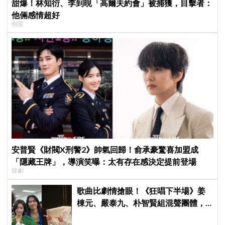
甜爆！林知衍、李到晛「高爾夫約會」被捕獲，目擊者：
他倆感情超好
明星
安普賢《財閥X刑警2》帥氣回歸！俞承豪驚喜加盟成
「隱藏王牌」，導演笑曝：太有存在感決定提前登場
韓劇
歌曲比劇情搶眼！《狂唱下半場》姜
棟元、嚴泰九、朴智賢組混聲團體，
劇中曲《Love Is》超洗腦