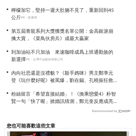
台」
檸檬加它，堅持一週大肚腩不見了，重新回到45
公斤
PR・新素簡
第五屆青龍系列大獎獲獎名單公開：金高銀淚崩
擒大賞，《菜鳥伙房兵》成最大贏家
到加油站不只加油 來速咖啡成爲上班通勤族的
新選擇
PR・台灣中油股份有限公司
內向社恐還是沒禮貌？《殺手媽咪》男主鄭準元
登《玩什麼好呢》被罵爆，劉在錫、孔曉振狂救
場也帶不動
粉絲留言「希望直接結婚」！《換乘戀愛4》朴智
賢一句「快了喔」掀婚訊猜測，鄭元奎反應成亮
點
Recommended by
您也可能喜歡這些文章