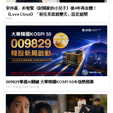
宋仲基、朴智賢《財閥家的小兒子》後4年再合體！
《Love Cloud》「前任見面就變天」設定超鬧
韓劇
009829掌握AI關鍵 大華韓國KOSPI 50今強勢開募
PR・大華銀全能行銷方案