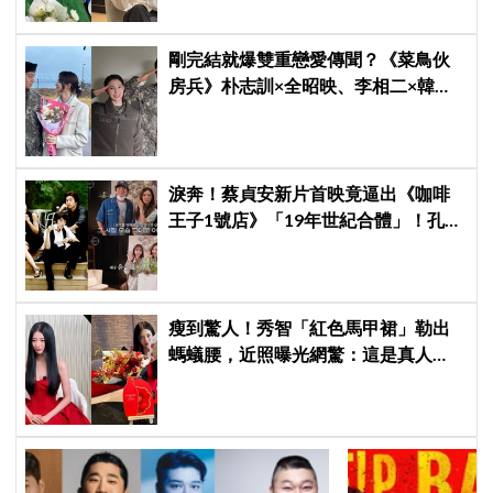
剛完結就爆雙重戀愛傳聞？《菜鳥伙
房兵》朴志訓×全昭映、李相二×韓東
希遭傳交往，導演發聲：不要造假
淚奔！蔡貞安新片首映竟逼出《咖啡
王子1號店》「19年世紀合體」！孔
劉、尹恩惠都來了
瘦到驚人！秀智「紅色馬甲裙」勒出
螞蟻腰，近照曝光網驚：這是真人
嗎？