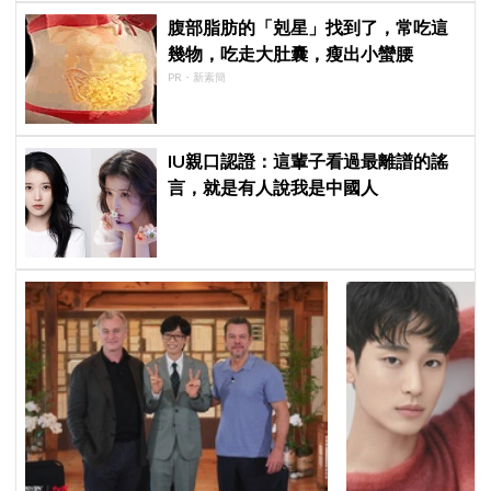
腹部脂肪的「剋星」找到了，常吃這
幾物，吃走大肚囊，瘦出小蠻腰
PR・新素簡
IU親口認證：這輩子看過最離譜的謠
言，就是有人說我是中國人