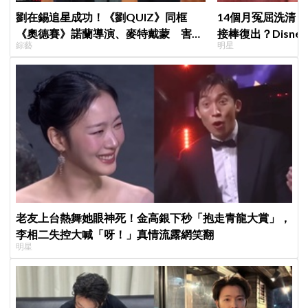
劉在錫追星成功！《劉QUIZ》同框
14個月冤屈洗清
《奧德賽》諾蘭導演、麥特戴蒙 害羞
接棒復出？Disne
綜藝
明星
比YA幸福笑容藏不住
老友上台熱舞她眼神死！金高銀下秒「抱走青龍大賞」，
李相二失控大喊「呀！」真情流露網笑翻
明星