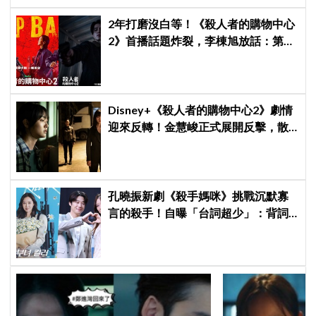
2年打磨沒白等！《殺人者的購物中心
2》首播話題炸裂，李棟旭放話：第三
季找我，我就拍
Disney+《殺人者的購物中心2》劇情
迎來反轉！金慧峻正式展開反擊，散
發「叔叔李棟旭」般強大氣場
孔曉振新劇《殺手媽咪》挑戰沉默寡
言的殺手！自曝「台詞超少」：背詞
壓力小很多XD