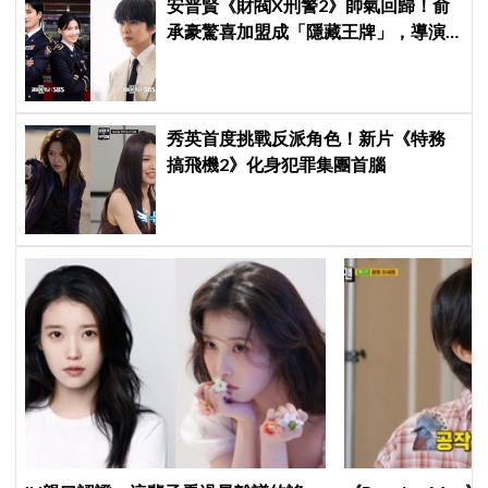
安普賢《財閥X刑警2》帥氣回歸！俞
承豪驚喜加盟成「隱藏王牌」，導演
笑曝：太有存在感決定提前登場
秀英首度挑戰反派角色！新片《特務
搞飛機2》化身犯罪集團首腦