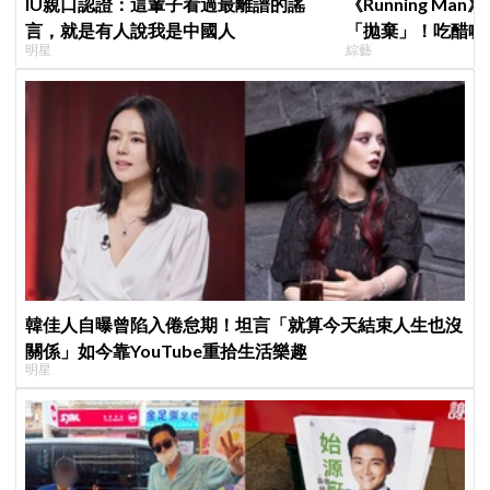
IU親口認證：這輩子看過最離譜的謠
《Running M
言，就是有人說我是中國人
「拋棄」！吃醋喊
明星
綜藝
跑
韓佳人自曝曾陷入倦怠期！坦言「就算今天結束人生也沒
關係」如今靠YouTube重拾生活樂趣
明星