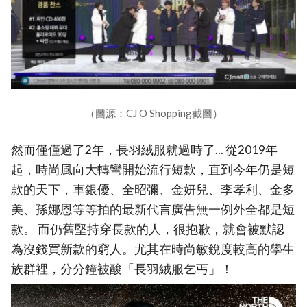
（圖源：CJ O Shopping截圖）
然而僅僅過了2年，長羽絨服就過時了... 從2019年
起，時尚風向大轉彎開始流行短款，直到今年仍是短
款的天下，車銀優、全昭彌、金妍兒、李孝利、金多
美、孫娜恩等等拍的最新代言廣告無一例外全都是短
款。 而仍舊堅持穿長款的人，很抱歉，就會被默認
為沒錢買新款的窮人。尤其在時尚敏銳度較高的學生
族群裡，分分鐘被酸「長羽絨服乞丐」！