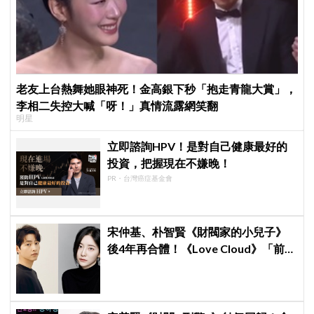
老友上台熱舞她眼神死！金高銀下秒「抱走青龍大賞」，
李相二失控大喊「呀！」真情流露網笑翻
明星
立即諮詢HPV！是對自己健康最好的
投資，把握現在不嫌晚！
PR・台灣癌症基金會
宋仲基、朴智賢《財閥家的小兒子》
後4年再合體！《Love Cloud》「前任
見面就變天」設定超鬧