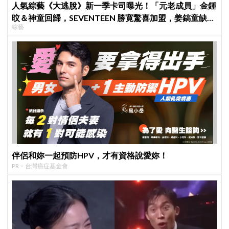
人氣綜藝《大逃脫》新一季卡司曝光！「元老成員」金鍾
旼＆神童回歸，SEVENTEEN 勝寛驚喜加盟，姜鎬童缺席
綜藝
成最大焦點
伴侶和妳一起預防HPV，才有資格說愛妳！
PR・台灣癌症基金會