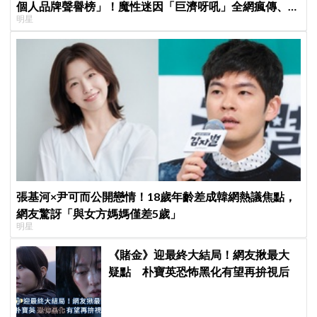
個人品牌聲譽榜」！魔性迷因「巨濟呀吼」全網瘋傳、逆
明星
襲Melon第一
張基河×尹可而公開戀情！18歲年齡差成韓網熱議焦點，
網友驚訝「與女方媽媽僅差5歲」
明星
《賭金》迎最終大結局！網友揪最大
疑點 朴寶英恐怖黑化有望再拚視后