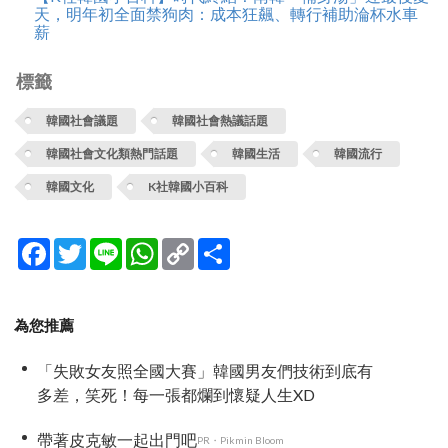
天，明年初全面禁狗肉：成本狂飆、轉行補助淪杯水車
薪
標籤
韓國社會議題
韓國社會熱議話題
韓國社會文化類熱門話題
韓國生活
韓國流行
韓國文化
K社韓國小百科
Facebook
Twitter
Line
WhatsApp
Copy
分
Link
享
為您推薦
「失敗女友照全國大賽」韓國男友們技術到底有
多差，笑死！每一張都爛到懷疑人生XD
帶著皮克敏一起出門吧
PR・Pikmin Bloom