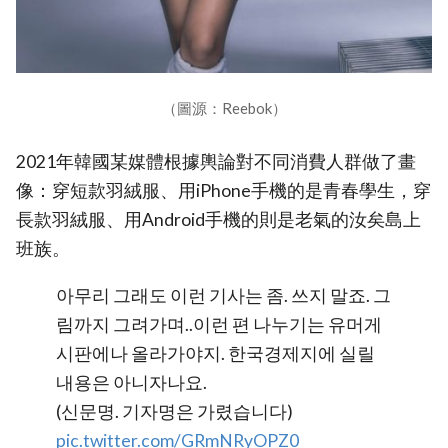
（圖源：Reebok）
2021年韓國某媒體根據輿論對不同消費人群做了畫
像：穿短款羽絨服、用iPhone手機的是青春學生，穿
長款羽絨服、用Android手機的則是老氣的汝矣島上
班族。
아무리 그래도 이런 기사는 좀. 쓰지 말죠. 그
림까지 그려가며..이런 편 나누기는 유머게
시판에나 올라가야지. 한국경제지에 실릴
내용은 아니자나요.
(신문명. 기자명은 가렸습니다)
pic.twitter.com/GRmNRyOPZ0