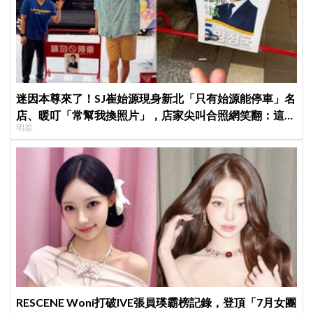
迷因本尊來了！SJ崔始源現身新北「只有始源能停車」名
店、暖叮「常幫我換照片」，店家尖叫合照網笑翻：這輩
明星
子不能脫粉了
RESCENE Woni打破IVE張員瑛霸榜記錄，登頂「7月女團