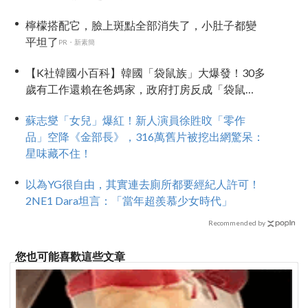
檸檬搭配它，臉上斑點全部消失了，小肚子都變
平坦了
PR・新素簡
【K社韓國小百科】韓國「袋鼠族」大爆發！30多
歲有工作還賴在爸媽家，政府打房反成「袋鼠
族」推手
蘇志燮「女兒」爆紅！新人演員徐貹旼「零作
品」空降《金部長》，316萬舊片被挖出網驚呆：
星味藏不住！
以為YG很自由，其實連去廁所都要經紀人許可！
2NE1 Dara坦言：「當年超羨慕少女時代」
Recommended by
您也可能喜歡這些文章