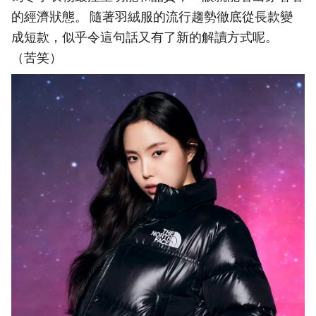
的經濟狀態。 隨著羽絨服的流行趨勢徹底從長款變
成短款，似乎令這句話又有了新的解讀方式呢。
（苦笑）