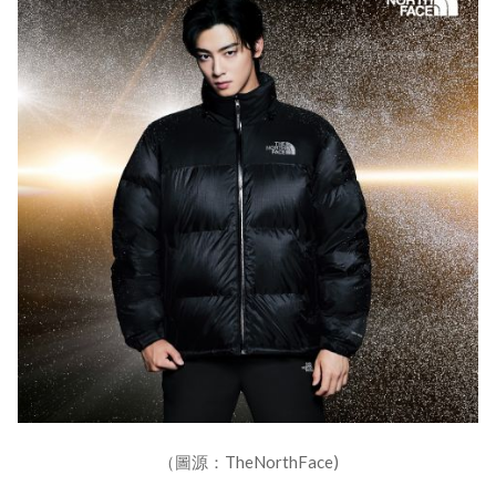
（圖源：TheNorthFace)