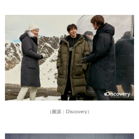
（圖源：Discovery）