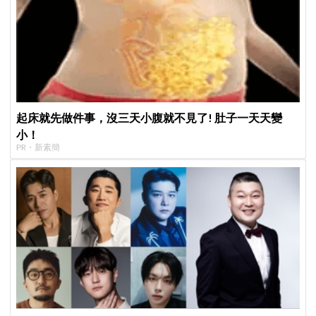
起床就先做件事，沒三天小腹就不見了! 肚子一天天變
小！
PR・新素簡