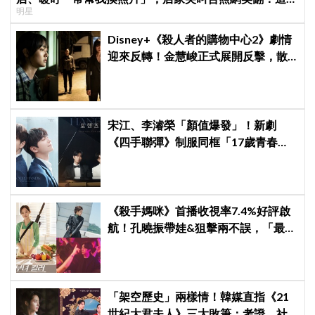
明星
子不能脫粉了
Disney+《殺人者的購物中心2》劇情
迎來反轉！金慧峻正式展開反擊，散
發「叔叔李棟旭」般強大氣場
宋江、李濬榮「顏值爆發」！新劇
《四手聯彈》制服同框「17歲青春神
顏」掀期待
《殺手媽咪》首播收視率7.4%好評啟
航！孔曉振帶娃&狙擊兩不誤，「最狂
雙重生活」與老公明追暗躲
「架空歷史」兩樣情！韓媒直指《21
世紀大君夫人》三大敗筆：考證、社