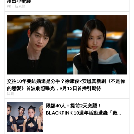
瘦出小蠻腰
PR・新素簡
交往10年要結婚還是分手？徐康俊×安恩真新劇《不是你
的戀愛》首波劇照曝光，9月12日首播引期待
韓劇
限額40人＋提前2天突襲！
BLACKPINK 10週年活動遭轟「敷
衍」，YG急證實：4人確定完全體出
席