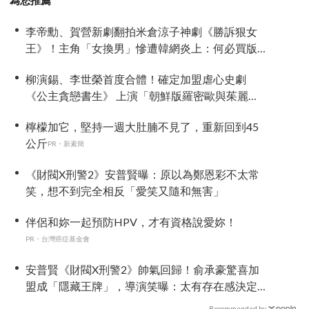
為您推薦
李帝勳、賀營新劇翻拍米倉涼子神劇《勝訴狠女
王》！主角「女換男」慘遭韓網炎上：何必買版
權？
柳演錫、李世榮首度合體！確定加盟虐心史劇
《公主貪戀書生》 上演「朝鮮版羅密歐與茱麗
葉」
檸檬加它，堅持一週大肚腩不見了，重新回到45
公斤
PR・新素簡
《財閥X刑警2》安普賢曝：原以為鄭恩彩不太常
笑，想不到完全相反「愛笑又隨和無害」
伴侶和妳一起預防HPV，才有資格說愛妳！
PR・台灣癌症基金會
安普賢《財閥X刑警2》帥氣回歸！俞承豪驚喜加
盟成「隱藏王牌」，導演笑曝：太有存在感決定
提前登場
Recommended by