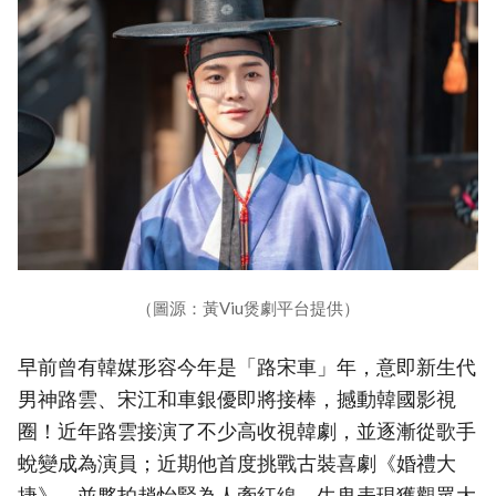
（圖源：黃Viu煲劇平台提供）
早前曾有韓媒形容今年是「路宋車」年，意即新生代
男神路雲、宋江和車銀優即將接棒，撼動韓國影視
圈！近年路雲接演了不少高收視韓劇，並逐漸從歌手
蛻變成為演員；近期他首度挑戰古裝喜劇《婚禮大
捷》，並夥拍趙怡賢為人牽紅線，生鬼表現獲觀眾大