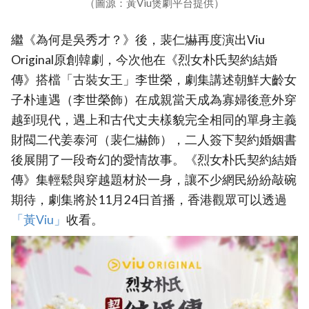
（圖源：黃Viu煲劇平台提供）
繼《為何是吳秀才？》後，裴仁爀再度演出Viu
Original原創韓劇，今次他在《烈女朴氏契約結婚
傳》搭檔「古裝女王」李世榮，劇集講述朝鮮大齡女
子朴連遇（李世榮飾）在成親當天成為寡婦後意外穿
越到現代，遇上和古代丈夫樣貌完全相同的單身主義
財閥二代姜泰河（裴仁爀飾），二人簽下契約婚姻書
後展開了一段奇幻的愛情故事。《烈女朴氏契約結婚
傳》集輕鬆與穿越題材於一身，讓不少網民紛紛敲碗
期待，劇集將於11月24日首播，香港觀眾可以透過
「黃Viu」
收看。