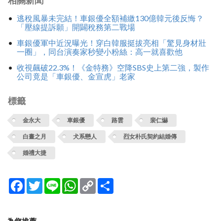
相關新聞
逃稅風暴未完結！車銀優全額補繳130億韓元後反悔？
「壓線提訴願」開闢稅務第二戰場
車銀優軍中近況曝光！穿白韓服挺拔亮相「驚見身材壯
一圈」，同台演奏家秒變小粉絲：高一就喜歡他
收視飆破22.3%！《金特務》空降SBS史上第二強，製作
公司竟是「車銀優、金宣虎」老家
標籤
金永大
車銀優
路雲
裴仁爀
白晝之月
犬系戀人
烈女朴氏契約結婚傳
婚禮大捷
Facebook
Twitter
Line
WhatsApp
Copy
分
Link
享