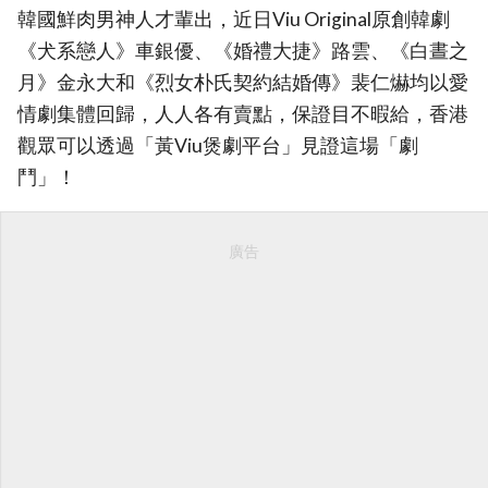
韓國鮮肉男神人才輩出，近日Viu Original原創韓劇
《犬系戀人》車銀優、《婚禮大捷》路雲、《白晝之
月》金永大和《烈女朴氏契約結婚傳》裴仁爀均以愛
情劇集體回歸，人人各有賣點，保證目不暇給，香港
觀眾可以透過「黃Viu煲劇平台」見證這場「劇
鬥」！
廣告