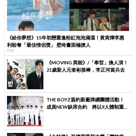
《給你夢想》15年初戀重逢粉紅泡泡滿瀉！黃寅燁李惠
利盼奪「最佳情侶獎」 壁咚畫面極撩人
韓劇
《MOVING 異能》/「奉皙」換人演！
21歲新人元奎彬接棒，李正河當兵去
THE BOYZ簽約新廠牌續團體活動！
成員NEW缺席合約 將以9人體制重
啟新篇章