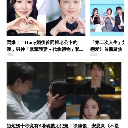
閃爆！Tiffany婚後首同框老公卞約
「第二次人生」如
漢，男神「緊牽護妻＋代拿禮物」私下
戀愛》首播聚焦「
明星
綜藝
甜度超標
全場淚崩，初見面
短短幾十秒竟有6場吻戲太犯規！徐康俊、安恩真《不是