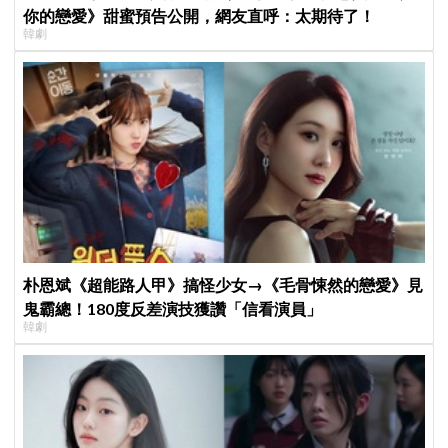
你的戀愛》甜蜜預告公開，網友直呼：太期待了！
韓劇
朴恩斌《超能路人甲》搞怪少女→《毛骨悚然的戀愛》見
鬼霸總！180度反差演技獲讚「信看演員」
韓劇