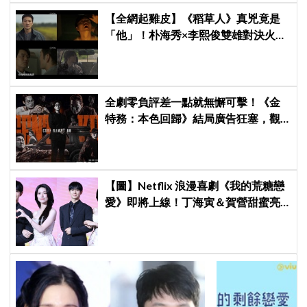
【全網起雞皮】《稻草人》真兇竟是
「他」！朴海秀×李熙俊雙雄對決火花
四濺 網民封為「2026劇王」
全劇零負評差一點就無懈可擊！《金
特務：本色回歸》結局廣告狂塞，觀
眾：唯一敗筆
【圖】Netflix 浪漫喜劇《我的荒糖戀
愛》即將上線！丁海寅＆賀營甜蜜亮
相製作發表會，甜蜜CP化學反應引期
待