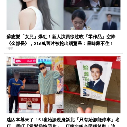
蘇志燮「女兒」爆紅！新人演員徐貹旼「零作品」空降
《金部長》，316萬舊片被挖出網驚呆：星味藏不住！
明星
迷因本尊來了！SJ崔始源現身新北「只有始源能停車」名
店、暖叮「常幫我換照片」，店家尖叫合照網笑翻：這輩