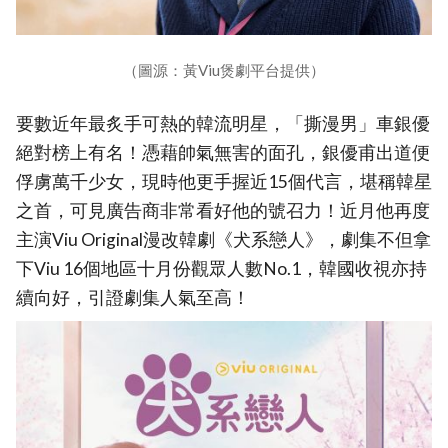
（圖源：黃Viu煲劇平台提供）
要數近年最炙手可熱的韓流明星，「撕漫男」車銀優
絕對榜上有名！憑藉帥氣無害的面孔，銀優甫出道便
俘虜萬千少女，現時他更手握近15個代言，堪稱韓星
之首，可見廣告商非常看好他的號召力！近月他再度
主演Viu Original漫改韓劇《犬系戀人》，劇集不但拿
下Viu 16個地區十月份觀眾人數No.1，韓國收視亦持
續向好，引證劇集人氣至高！