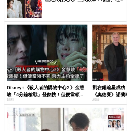
會觀、女性敘事全垮！讚《我的王室
死對頭》諷刺到位
Disney+《殺人者的購物中心2 》金慧
劉在錫追星成功！《
峻「4分鐘槍戰」登熱搜！但便當領不
《奧德賽》諾蘭導
韓劇
綜藝
完兩大主角全掛了⋯
比YA幸福笑容藏