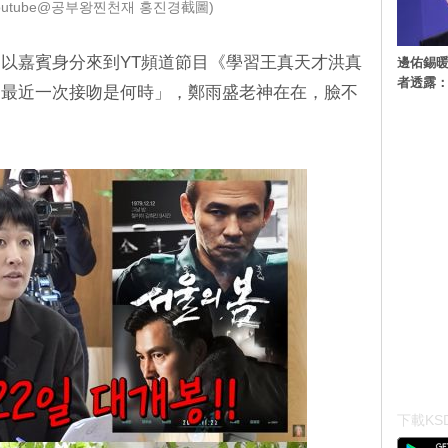
outube@공부왕찐천재 홍진경截圖)
以嘉賓身分來到YT頻道節目《學習王真天才洪真
邊佑錫
者透露
「最近一次接吻是何時」，鄭雨盛老神在在，臉不
下載KSD