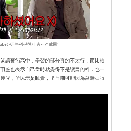
utube@공부왕찐천재 홍진경截圖)
為就讀藝術高中，學習的部分真的不太行，而比較
鄭雨盛也表示自己當時就覺得不是讀書的料，也一
麼時候，所以老是睡覺，還自嘲可能因為當時睡得