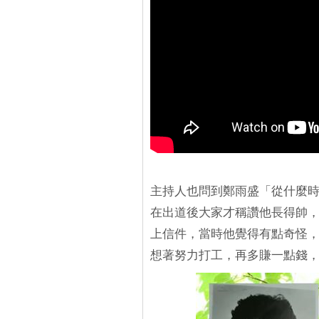
主持人也問到鄭雨盛「從什麼
在出道後大家才稱讚他長得帥
上信件，當時他覺得有點奇怪
想著努力打工，再多賺一點錢