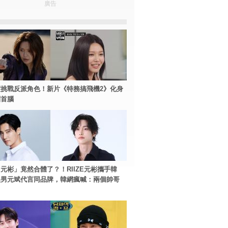
廣告
挑戰反派角色！新片《特務搞飛機2》化身
團首腦
元彬」竟然合體了？！RIIZE元彬攜手韓
美男元斌代言同品牌，韓網瘋喊：兩個帥哥