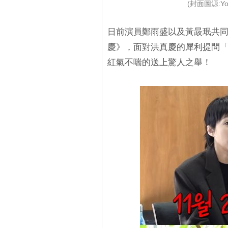
(封面圖源:Y
日前演員鄭雨盛以及黃晸珉共同
慶》，面對洪真慶的犀利提問
紅氣不喘的送上驚人之舉！