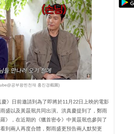
utube@공부왕찐천재 홍진경截圖)
慶》日前邀請到為了即將於11月22日上映的電影
鄭雨盛以及黃晸珉共同出演。洪真慶提到了，鄭雨
修羅》，在近期的《獵首密令》中黃晸珉也參與了
能看到兩人再度合體，鄭雨盛更預告兩人默契更