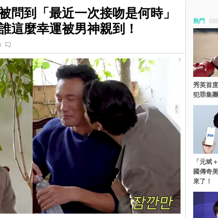
被問到「最近一次接吻是何時」
熱門
誰這麼幸運被男神親到！
n
秀英首度
犯罪集
「元斌＋
國傳奇
來了！