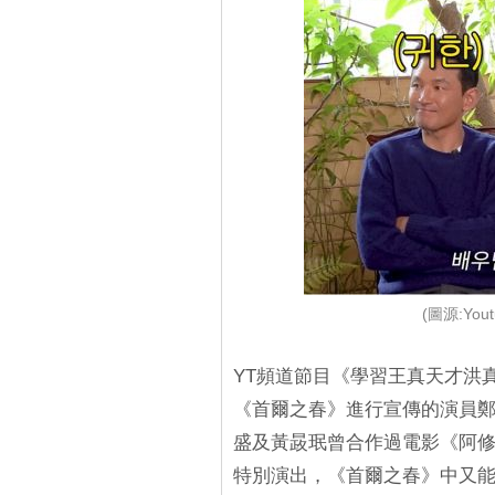
(圖源:Yo
YT頻道節目《學習王真天才洪真
《首爾之春》進行宣傳的演員
盛及黃晸珉曾合作過電影《阿
特別演出，《首爾之春》中又