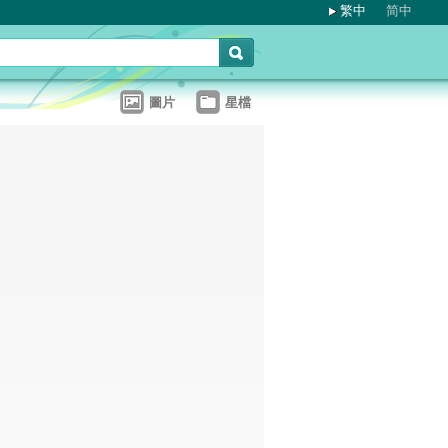
繁中
简中
圖片
星檔