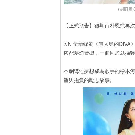
（封面圖源
【正式預告】很期待朴恩斌再
tvN 全新韓劇《無人島的DI
搭配夢幻造型，一個回眸就擄
本劇講述夢想成為歌手的徐木河
望與抱負的勵志故事。