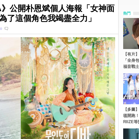
VA》公開朴恩斌個人海報「女神面
熱門
為了這個角色我竭盡全力」
o
【有片】
「全身
福音戰
【多圖】《
毯開跑！Re
RIIZE