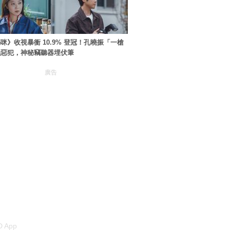
咪》收視暴衝 10.9% 登冠！孔曉振「一槍
極惡犯，神秘竊聽器埋伏筆
廣告
 App