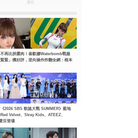
廣告
不再比拼露肉！崔叡娜Waterbomb戰服
包緊緊」獲好評，逆向操作炸翻全網：根本
士
2026 SBS 歌謠大戰 SUMMER》藍地
d Velvet、Stray Kids、ATEEZ、
等愛豆登場