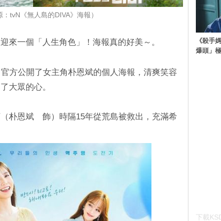
：tvN《無人島的DIVA》海報）
《殺手媽
次迎來一個「人生角色」！海報真的好美～。
爆頭」
VA》官方公開了女主角朴恩斌的個人海報，清爽笑容
獲了大眾的心。
（朴恩斌 飾）時隔15年從荒島被救出，充滿希
下載KSD