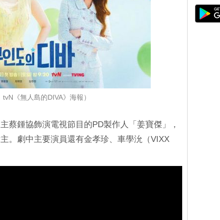
tvN《無人島的DIVA》海報）
主蔡鍾協飾演電視節目的PD製作人「姜寶傑」，
主。劇中主要演員還有金孝珍、車學沇（VIXX