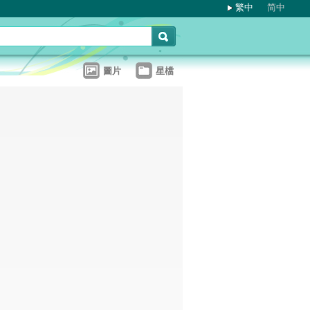
繁中
简中
圖片
星檔