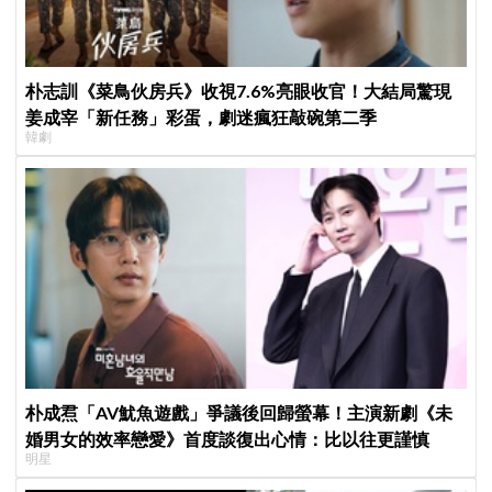
朴志訓《菜鳥伙房兵》收視7.6%亮眼收官！大結局驚現
姜成宰「新任務」彩蛋，劇迷瘋狂敲碗第二季
韓劇
朴成焄「AV魷魚遊戲」爭議後回歸螢幕！主演新劇《未
婚男女的效率戀愛》首度談復出心情：比以往更謹慎
明星