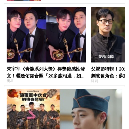
朱宇宰《青龍系列大獎》得獎後感性發
父親節特輯！202
文！曬邊佑錫合照「20多歲相遇，如今
劇爸爸角色：蘇志燮
明星
韓劇
一起站上頒獎舞台」
命都可以不要