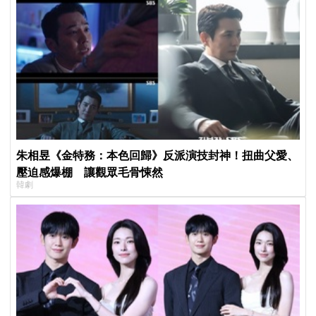
朱相昱《金特務：本色回歸》反派演技封神！扭曲父愛、
壓迫感爆棚 讓觀眾毛骨悚然
韓劇