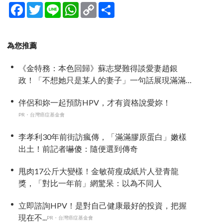
Facebook
Twitter
Line
WhatsApp
Copy
分
Link
享
為您推薦
《金特務：本色回歸》蘇志燮難得談愛妻趙銀
政！「不想她只是某人的妻子」一句話展現滿滿
尊重與愛
伴侶和妳一起預防HPV，才有資格說愛妳！
PR・台灣癌症基金會
李孝利30年前街訪瘋傳，「滿滿膠原蛋白」嫩樣
出土！前記者嚇傻：隨便選到傳奇
甩肉17公斤大變樣！金敏荷瘦成紙片人登青龍
獎，「對比一年前」網驚呆：以為不同人
立即諮詢HPV！是對自己健康最好的投資，把握
現在不...
PR・台灣癌症基金會