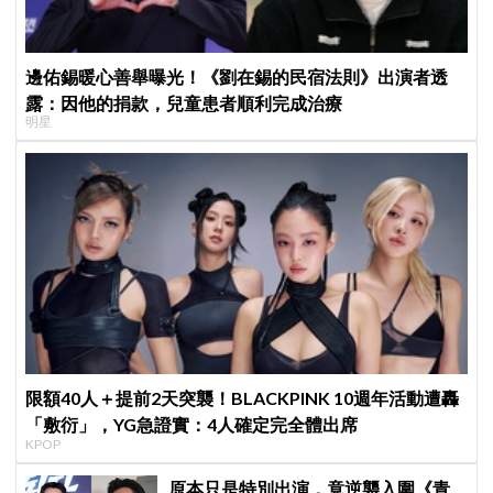
邊佑錫暖心善舉曝光！《劉在錫的民宿法則》出演者透
露：因他的捐款，兒童患者順利完成治療
明星
限額40人＋提前2天突襲！BLACKPINK 10週年活動遭轟
「敷衍」，YG急證實：4人確定完全體出席
KPOP
原本只是特別出演，竟逆襲入圍《青