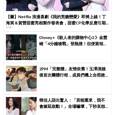
【圖】Netflix 浪漫喜劇《我的荒糖戀愛》即將上線！丁
海寅＆賀營甜蜜亮相製作發表會，甜蜜CP化學反應引期
韓劇
待
Disney+《殺人者的購物中心2 》金慧
峻「4分鐘槍戰」登熱搜！但便當領不
完兩大主角全掛了⋯
2PM「完整體」友情依舊！玉澤演婚
後首次團體行程，成員們機上合照掀
粉絲回憶殺
韓佳人語出驚人：「若能重來，我不
會嫁延政勳！」全場嚇壞，下秒哀怨
曝真實原因笑翻