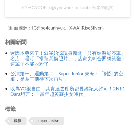
RYEOWOOK（@ryeowook_official）分享的貼文
（封面圖源：IG@be4eunhyuk、X@AllRiseSilver）
相關新聞
迷因本尊來了！SJ崔始源現身新北「只有始源能停車」
名店、暖叮「常幫我換照片」，店家尖叫合照網笑翻：
這輩子不能脫粉了
公演第一、運動第二！Super Junior 東海：「離別的空
虛，是為了期待下次再見」
以為YG很自由，其實連去廁所都要經紀人許可！2NE1
Dara坦言：「當年超羨慕少女時代」
標籤
銀赫
Super Junior