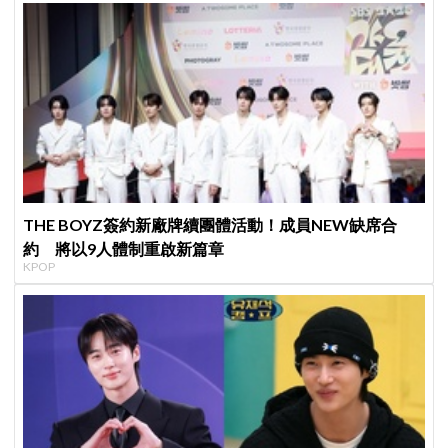
THE BOYZ簽約新廠牌續團體活動！成員NEW缺席合
約 將以9人體制重啟新篇章
KPOP