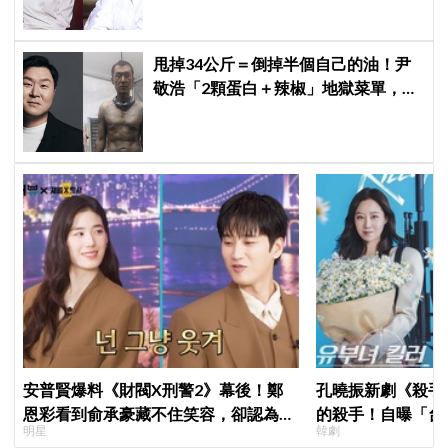
甩掉34公斤＝倒掉半個自己的油！尹
敬浩「2顆蛋白＋辣椒」地獄菜單，你
敢抄嗎？
安普賢爆料《財閥X刑警2》幕後！鄭
孔曉振新劇《殺手
恩彩看到俞承豪藏不住笑容，卻認為安
的殺手！自曝「台
明星
韓劇
普賢只是「搞笑男」
小很多XD