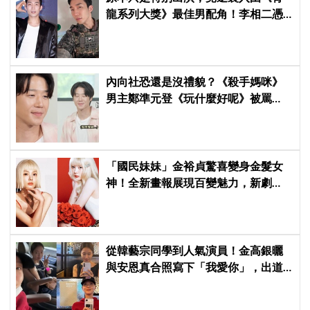
龍系列大獎》最佳男配角！李相二憑
《菜鳥伙房兵》黃錫浩寫下「最強特
別出演」傳奇
內向社恐還是沒禮貌？《殺手媽咪》
男主鄭準元登《玩什麼好呢》被罵
爆，劉在錫、孔曉振狂救場也帶不動
「國民妹妹」金裕貞驚喜變身金髮女
神！全新畫報展現百變魅力，新劇
《100日的謊言》將在10月首播
從韓藝宗同學到人氣演員！金高銀曬
與安恩真合照寫下「我愛你」，出道
前結下的10年友情至今依舊深厚