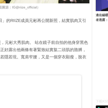
源：IG@riize_official）
邊佑錫
者透露
」的RIIZE成員元彬再公開新照，結實肌肉又引
開新照，元彬大秀肌肉。 站在鏡子前自拍的他身穿黑色
帶正好露出他兩條有著緊致結實肱二頭肌的胳膊，
肌若隱若現。寬肩窄腰，又是一個穿衣顯瘦，脫衣
下載KSD