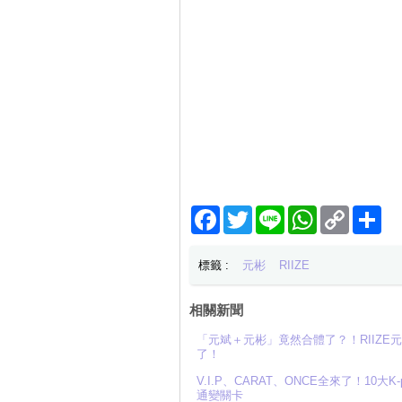
Facebook
Twitter
Line
WhatsApp
Copy
分
Link
享
標籤 :
元彬
RIIZE
相關新聞
「元斌＋元彬」竟然合體了？！RIIZ
了！
V.I.P、CARAT、ONCE全來了！10大
通變關卡