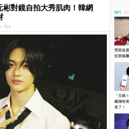
E元彬對鏡自拍大秀肌肉！韓網
熱門
材
y
2
秀英首度
犯罪集
「元斌＋
國傳奇
來了！