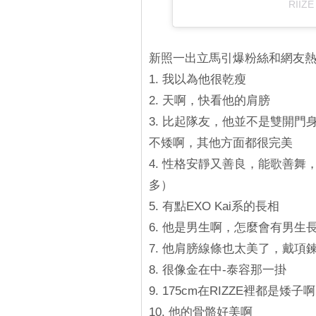
RIIZE
新照一出立馬引爆粉絲和網友
1. 我以為他很乾瘦
2. 天啊，快看他的肩膀
3. 比起隊友，他並不是雙開
不矮啊，其他方面都很完美
4. 性格安靜又善良，能歌善
多）
5. 有點EXO Kai系的長相
6. 他是男生啊，怎麼會有男生
7. 他肩膀線條也太美了，戴項
8. 很像金在中-泰容那一掛
9. 175cm在RIZZE裡都是
10. 他的骨骼好美啊