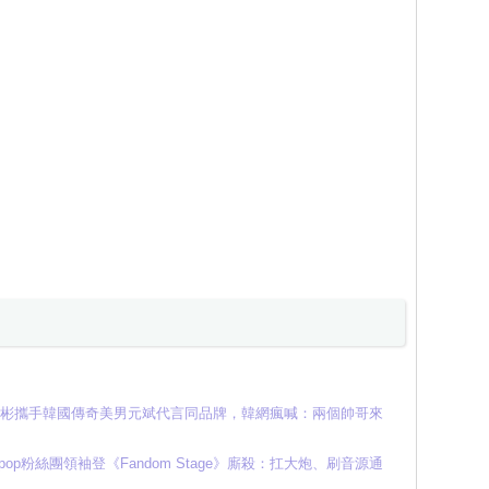
E元彬攜手韓國傳奇美男元斌代言同品牌，韓網瘋喊：兩個帥哥來
K-pop粉絲團領袖登《Fandom Stage》廝殺：扛大炮、刷音源通