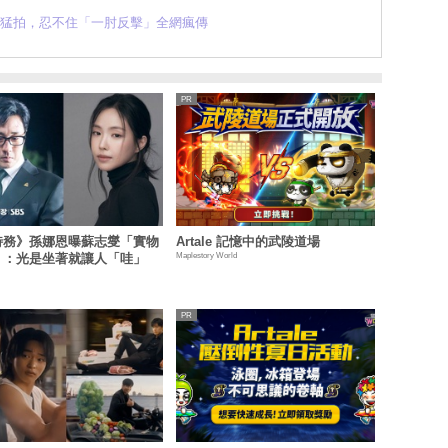
緊逼猛拍，忍不住「一肘反擊」全網瘋傳
特務》孫娜恩曝蘇志燮「實物
Artale 記憶中的武陵道場
Maplestory World
」：光是坐著就讓人「哇」