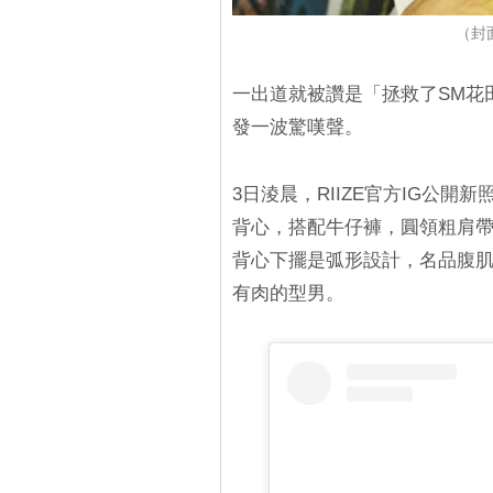
（封面圖
一出道就被讚是「拯救了SM花田
發一波驚嘆聲。
3日淩晨，RIIZE官方IG公
背心，搭配牛仔褲，圓領粗肩
背心下擺是弧形設計，名品腹
有肉的型男。