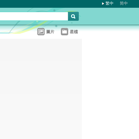
繁中
简中
圖片
星檔