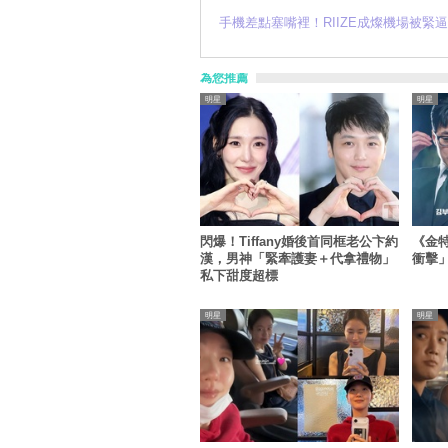
手機差點塞嘴裡！RIIZE成燦機場被
為您推薦
明星
明星
閃爆！Tiffany婚後首同框老公卞約
《金
漢，男神「緊牽護妻＋代拿禮物」
衝擊
私下甜度超標
明星
明星