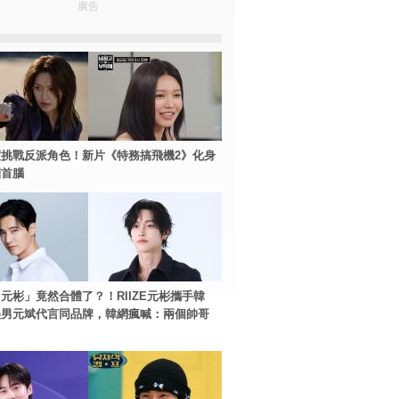
廣告
挑戰反派角色！新片《特務搞飛機2》化身
團首腦
元彬」竟然合體了？！RIIZE元彬攜手韓
美男元斌代言同品牌，韓網瘋喊：兩個帥哥