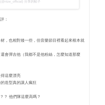
 (@riize_official) 分享的帖子
熱評：
門身材，也相對矮一些，但音樂節目裡看起來根本就
舞，還會彈吉他（我都不是他粉絲，怎麼知道那麼
長得這麼漂亮
鍊的造型真的讓人瘋狂
矮子啊？？ 他們隊這麼高嗎？