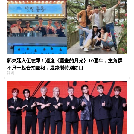
郭東延入伍在即！適逢《雲畫的月光》10週年，主角群
不只一起合拍畫報，還錄製特別節目
韓劇