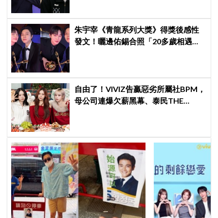
朱宇宰《青龍系列大獎》得獎後感性
發文！曬邊佑錫合照「20多歲相遇，
如今一起站上頒獎舞台」
自由了！VIVIZ告贏惡劣所屬社BPM，
母公司連爆欠薪黑幕、泰民THE
BOYZ李昇基集體逃亡