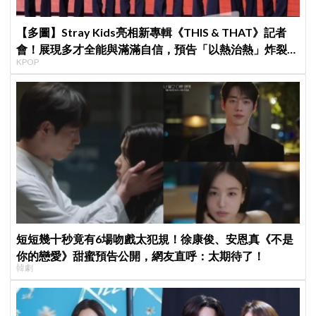
【多圖】Stray Kids亮相新專輯《THIS & THAT》記者
會！展現多才全能與滿滿自信，預告「以熱治熱」炸裂夏
KPOP
日音樂圈
短短幾十秒竟有6場吻戲太犯規！徐康俊、安恩真《不是
你的戀愛》甜蜜預告公開，網友直呼：太期待了！
韓劇