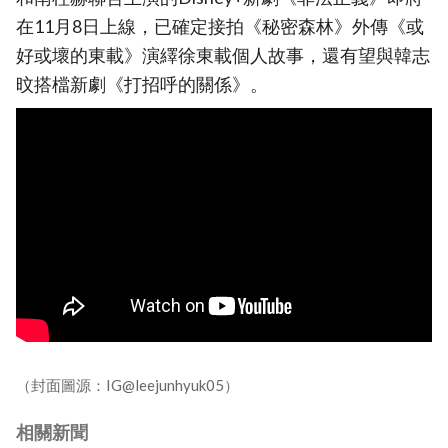
在11月8日上線，已確定接拍《秘密森林》外傳《或
好或壞的東載》演繹徐東載個人故事，還有望與韓志
旼搭檔新劇《打招呼的關係》。
（封面圖源：IG@leejunhyuk05）
相關新聞