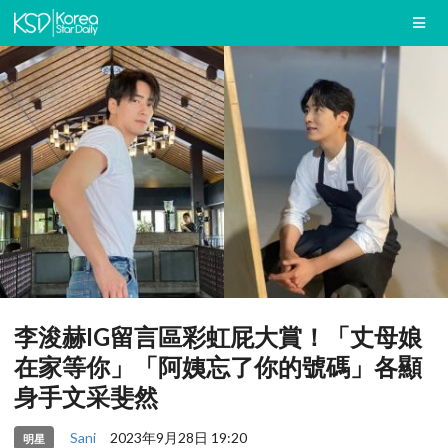
李浚赫IG留言區彩虹屁大賞！「丈母娘
在家等你」「阿姨忘了你的號碼」各顯
身手文采斐然
Sani
2023年9月28日 19:20
明星