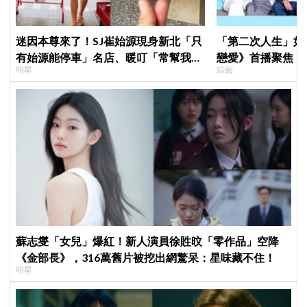
迷因本尊來了！SJ崔始源現身新北「只
「第二次人生」如
有始源能停車」名店、暖叮「常幫我換
戀愛》首播聚焦「
明星
綜藝
照片」，店家尖叫合照網笑翻：這輩子
全場淚崩，初見面
不能脫粉了
蘇志燮「女兒」爆紅！新人演員徐貹旼「零作品」空降
《金部長》，316萬舊片被挖出網驚呆：星味藏不住！
明星