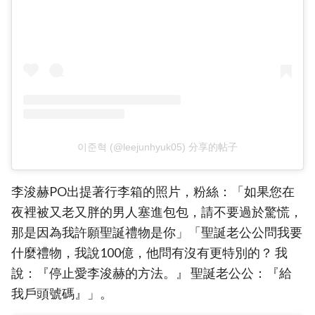
이준혁 (@leejunhyuk05) 分享的帖子
李浚赫PO出提著行李箱的照片，粉絲：「如果您在
夜裡被又老又胖的男人塞進包包，請不要過於驚慌，
那是因為我許願聖誕禮物是你」「聖誕老公公問我要
什麼禮物，我說100億，他問有沒有更特別的？ 我
說：『停止愛李浚赫的方法。』 聖誕老公公：『給
我戶頭號碼』」。