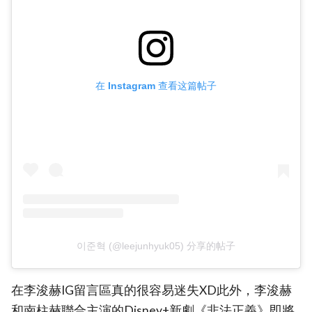
在 Instagram 查看这篇帖子
이준혁 (@leejunhyuk05) 分享的帖子
在李浚赫IG留言區真的很容易迷失XD此外，李浚赫
和南柱赫聯合主演的Disney+新劇《非法正義》即將