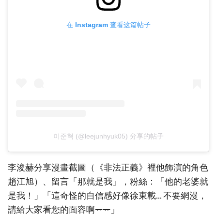
在 Instagram 查看这篇帖子
이준혁 (@leejunhyuk05) 分享的帖子
李浚赫分享漫畫截圖（《非法正義》裡他飾演的角色
趙江旭）、留言「那就是我」，粉絲：「他的老婆就
是我！」「這奇怪的自信感好像徐東載... 不要網漫，
請給大家看您的面容啊ᅲᅲ」