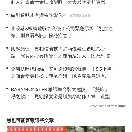
商人》貴族千金怕臉變圓：天天只吃蛋和鍋巴
做到這點才有資格說愛你
PR・台灣癌症基金會
李浚赫X帳號遭駭客入侵！公司緊急示警「別點連
結、別查看私訊」粉絲注意了
比起顏值，更相信演技！許南俊暴紅後吐真心
話：演員內心要夠硬，才能演活別人，因為恐懼
讓我更專注
金南佶吐槽粉絲「安可還沒喊完就跑」！5.5小時
見面會變馬拉松，觀眾崩潰：以為完場竟還有
「第三部」？
BABYMONSTER 雅譞舞台裝太危險！「雙峰」
呼之欲出，甩頭撥髮全是護胸小動作！網：造型
師出來謝罪
Recommended by
您也可能喜歡這些文章