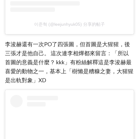
이준혁 (@leejunhyuk05) 分享的帖子
李浚赫還有一次PO了四張圖，但首圖是大猩猩，後
三張才是他自己。 這次連李相燁都來留言：「所以
首圖的意義是什麼？ kkk」有粉絲解釋這是李浚赫最
喜愛的動物之一，基本上「樹懶是糟糠之妻，大猩猩
是出軌對象」XD