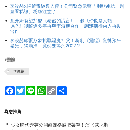
李浚赫X帳號遭駭客入侵！公司緊急示警「別點連結、別
查看私訊」粉絲注意了
孔升妍有望加盟《泰然的謊言》！繼《你也是人類
嗎？》後睽違多年再與李濬赫合作，劇迷期待兩人再度
合作
李浚赫顛覆形象挑戰驅魔神父！新劇《覺醒》驚悚預告
曝光，網崩潰：竟然要等到2027？
標籤
李浚赫
Facebook
Twitter
Line
WhatsApp
Copy
分
Link
享
為您推薦
少女時代秀英公開超嚴格減肥菜單！演《威尼斯