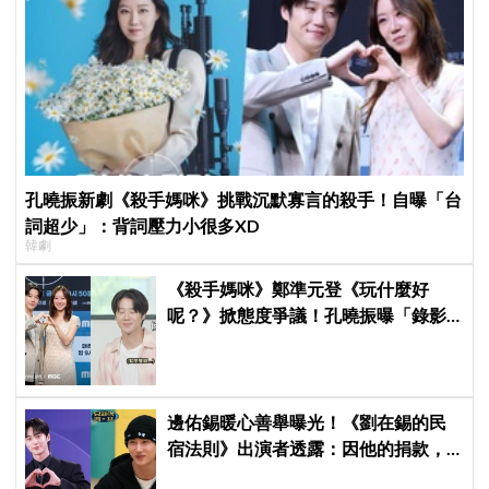
孔曉振新劇《殺手媽咪》挑戰沉默寡言的殺手！自曝「台
詞超少」：背詞壓力小很多XD
韓劇
《殺手媽咪》鄭準元登《玩什麼好
呢？》掀態度爭議！孔曉振曝「錄影
後真的吐了」心疼喊：沒能救你
邊佑錫暖心善舉曝光！《劉在錫的民
宿法則》出演者透露：因他的捐款，
兒童患者順利完成治療