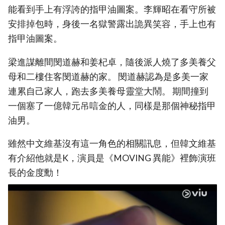
能看到手上有浮誇的指甲油圖案。李輝昭在看守所被
安排掉包時，身後一名獄警露出詭異笑容，手上也有
指甲油圖案。
梁進謀離間閔道赫和姜杞卓，隨後派人燒了多美養父
母和二樓住客閔道赫的家。 閔道赫認為是多美一家
連累自己家人，跑去多美養母靈堂大鬧。 期間撞到
一個塞了一億韓元吊唁金的人，同樣是那個神秘指甲
油男。
雖然中文維基沒有這一角色的相關訊息，但韓文維基
有介紹他就是K，演員是《MOVING 異能》裡飾演班
長的金度勳！