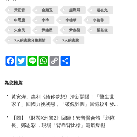
黃正音
金順玉
趙胤熙
趙在允
申恩慶
李準
李德華
李侑菲
朱東民
尹鐘焄
尹泰榮
嚴基俊
7人的逃脫分集劇情
7人的逃脫
Facebook
Twitter
Line
WhatsApp
Copy
分
Link
享
為您推薦
黃寅燁、惠利《給你夢想》清新開播！「醫生世
家子」回國力挽初戀，「破鏡難圓」回憶殺引發
全網現實共鳴
【圖】《財閥X刑警2》回歸！安普賢合體「新隊
長」鄭恩彩 ，現場「背靠背比槍」霸氣爆棚