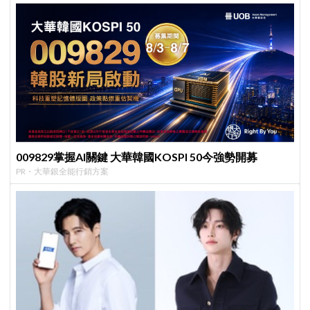
009829掌握AI關鍵 大華韓國KOSPI 50今強勢開募
PR・大華銀全能行銷方案