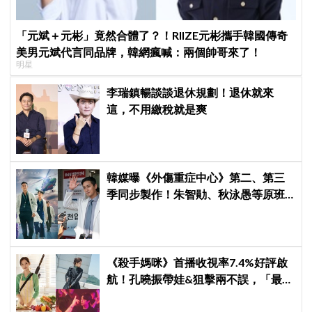
「元斌＋元彬」竟然合體了？！RIIZE元彬攜手韓國傳奇
美男元斌代言同品牌，韓網瘋喊：兩個帥哥來了！
明星
李瑞鎮暢談談退休規劃！退休就來
這，不用繳稅就是爽
韓媒曝《外傷重症中心》第二、第三
季同步製作！朱智勛、秋泳愚等原班
人馬傳回歸，Netflix回應了
《殺手媽咪》首播收視率7.4%好評啟
航！孔曉振帶娃&狙擊兩不誤，「最狂
雙重生活」與老公明追暗躲