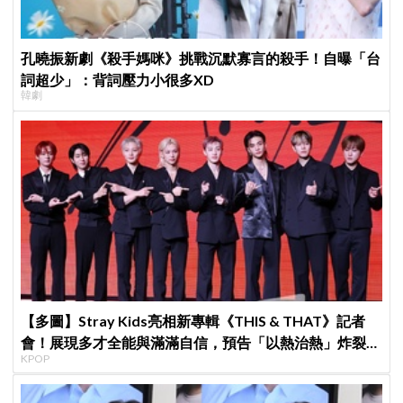
孔曉振新劇《殺手媽咪》挑戰沉默寡言的殺手！自曝「台
詞超少」：背詞壓力小很多XD
韓劇
【多圖】Stray Kids亮相新專輯《THIS & THAT》記者
會！展現多才全能與滿滿自信，預告「以熱治熱」炸裂夏
KPOP
日音樂圈