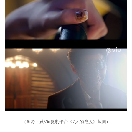
（圖源：黃Viu煲劇平台《7人的逃脫》截圖）