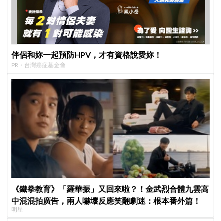
伴侶和妳一起預防HPV，才有資格說愛妳！
PR・台灣癌症基金會
《鐵拳教育》「羅華振」又回來啦？！金武烈合體九雲高
中混混拍廣告，兩人嚇壞反應笑翻劇迷：根本番外篇！
明星