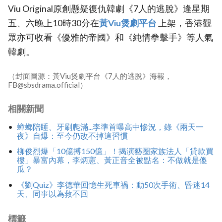
Viu Original原創懸疑復仇韓劇《7人的逃脫》逢星期
五、六晚上10時30分在
黃Viu煲劇平台
上架，香港觀
眾亦可收看《優雅的帝國》和《純情拳擊手》等人氣
韓劇。
（封面圖源：黃Viu煲劇平台《7人的逃脫》海報，
FB@sbsdrama.official）
相關新聞
蟑螂陪睡、牙刷爬滿...李準首曝高中慘況，錄《兩天一
夜》自爆：至今仍改不掉這習慣
柳俊烈爆「10億搏150億」！揭演藝圈家族法人「貸款買
樓」暴富內幕，李炳憲、黃正音全被點名：不做就是傻
瓜？
《劉Quiz》李德華回憶生死車禍：動50次手術、昏迷14
天、同事以為救不回
標籤