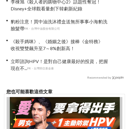
李棟旭《殺人者的購物中心2》話題性奪冠！
Disney+全球觀看量創下韓劇新紀錄
豹粉注意！買中油洗沐禮盒送無所事事小海豹洗
臉髮帶
PR・台灣中油股份有限公司
《殺手媽咪》、《婚姻之後》接棒《金特務》
收視雙雙飆升至7～8%創新高！
立即諮詢HPV！是對自己健康最好的投資，把握
現在不...
PR・台灣癌症基金會
Recommended by
您也可能喜歡這些文章