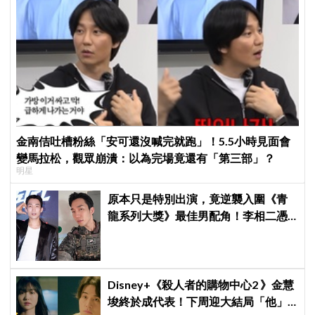
金南佶吐槽粉絲「安可還沒喊完就跑」！5.5小時見面會
變馬拉松，觀眾崩潰：以為完場竟還有「第三部」？
明星
原本只是特別出演，竟逆襲入圍《青
龍系列大獎》最佳男配角！李相二憑
《菜鳥伙房兵》黃錫浩寫下「最強特
別出演」傳奇
Disney+《殺人者的購物中心2 》金慧
埈終於成代表！下周迎大結局「他」