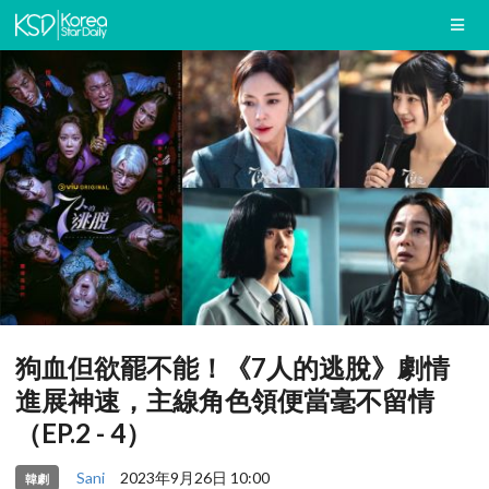
狗血但欲罷不能！《7人的逃脫》劇情
進展神速，主線角色領便當毫不留情
（EP.2 - 4）
Sani
2023年9月26日 10:00
韓劇