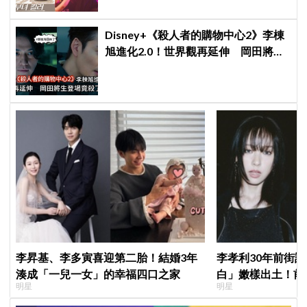
Disney+《殺人者的購物中心2》李棟
旭進化2.0！世界觀再延伸 岡田將生
登場竟殺了「他」
李昇基、李多寅喜迎第二胎！結婚3年
李孝利30年前街
湊成「一兒一女」的幸福四口之家
白」嫩樣出土！前
明星
明星
傳奇