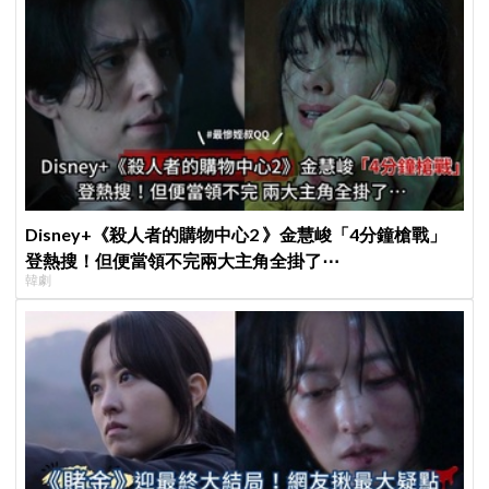
Disney+《殺人者的購物中心2 》金慧峻「4分鐘槍戰」
登熱搜！但便當領不完兩大主角全掛了⋯
韓劇