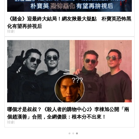
《賭金》迎最終大結局！網友揪最大疑點 朴寶英恐怖黑
化有望再拚視后
韓劇
哪個才是叔叔？《殺人者的購物中心2》李棟旭公開「兩
個趙漢善」合照，全網傻眼：根本分不出來！
韓劇