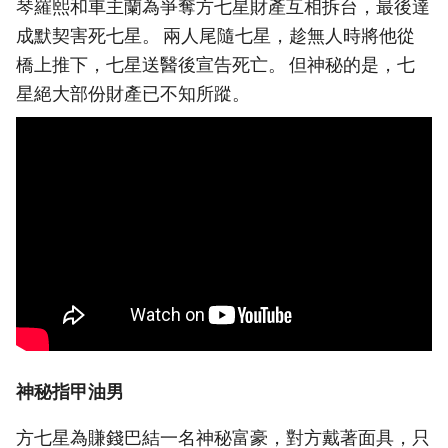
琴羅熙和車主蘭為爭奪方七星財產互相拆台，最後達
成默契害死七星。 兩人尾隨七星，趁無人時將他從
橋上推下，七星送醫後宣告死亡。 但神秘的是，七
星絕大部份財產已不知所蹤。
神秘指甲油男
方七星為賺錢巴結一名神秘富豪，對方戴著面具，只