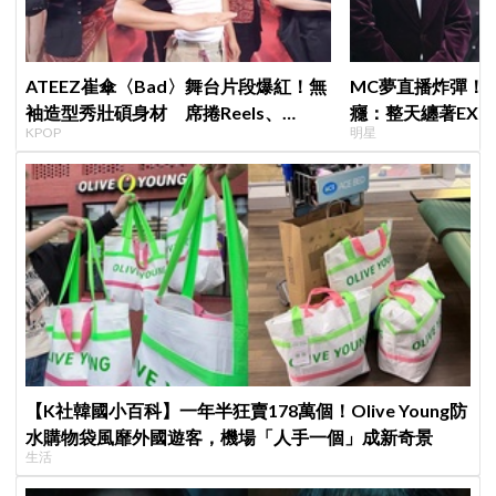
ATEEZ崔傘〈Bad〉舞台片段爆紅！無
MC夢直播炸彈！
袖造型秀壯碩身材 席捲Reels、
癮：整天纏著EX
KPOP
明星
Shorts演算法
「伯賢啊，男人就
【K社韓國小百科】一年半狂賣178萬個！Olive Young防
水購物袋風靡外國遊客，機場「人手一個」成新奇景
生活