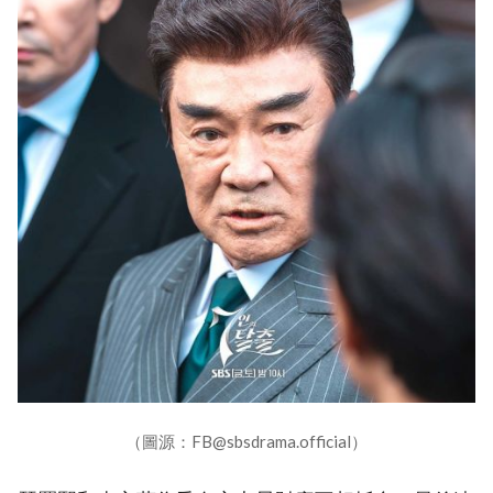
（圖源：FB@sbsdrama.official）