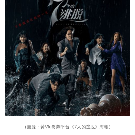
（圖源：黃Viu煲劇平台《7人的逃脫》海報）