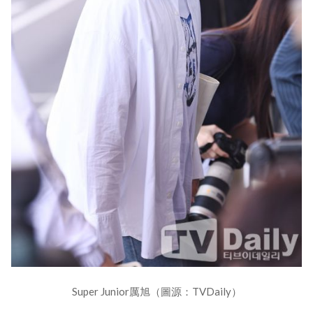
Super Junior厲旭（圖源：TVDaily）