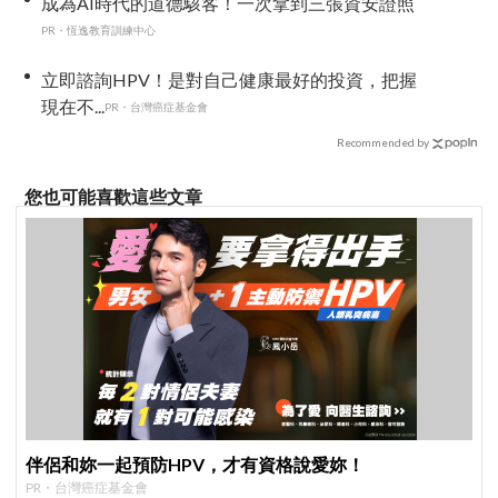
成為AI時代的道德駭客！一次拿到三張資安證照
PR・恆逸教育訓練中心
立即諮詢HPV！是對自己健康最好的投資，把握
現在不...
PR・台灣癌症基金會
Recommended by
您也可能喜歡這些文章
伴侶和妳一起預防HPV，才有資格說愛妳！
PR・台灣癌症基金會