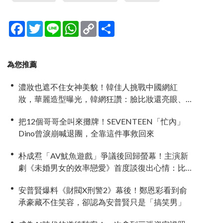
Facebook
Twitter
Line
WhatsApp
Copy
分
Link
享
為您推薦
濃妝也遮不住女神美貌！韓佳人挑戰中國網紅
妝，華麗造型曝光，韓網狂讚：臉比妝還亮眼、
太漂亮了
把12個哥哥全叫來攤牌！SEVENTEEN「忙內」
Dino曾淚崩喊退團，全靠這件事救回來
朴成焄「AV魷魚遊戲」爭議後回歸螢幕！主演新
劇《未婚男女的效率戀愛》首度談復出心情：比
以往更謹慎
安普賢爆料《財閥X刑警2》幕後！鄭恩彩看到俞
承豪藏不住笑容，卻認為安普賢只是「搞笑男」