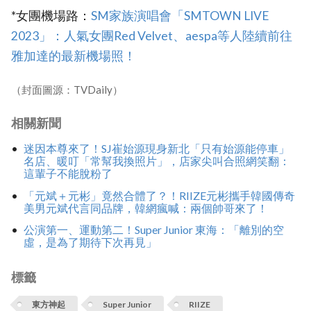
*女團機場路：
‎SM家族演唱會「SMTOWN LIVE
2023」：人氣女團Red Velvet、aespa等人陸續前往
雅加達的最新機場照！
（封面圖源：TVDaily）
相關新聞
迷因本尊來了！SJ崔始源現身新北「只有始源能停車」
名店、暖叮「常幫我換照片」，店家尖叫合照網笑翻：
這輩子不能脫粉了
「元斌＋元彬」竟然合體了？！RIIZE元彬攜手韓國傳奇
美男元斌代言同品牌，韓網瘋喊：兩個帥哥來了！
公演第一、運動第二！Super Junior 東海：「離別的空
虛，是為了期待下次再見」
標籤
東方神起
Super Junior
RIIZE