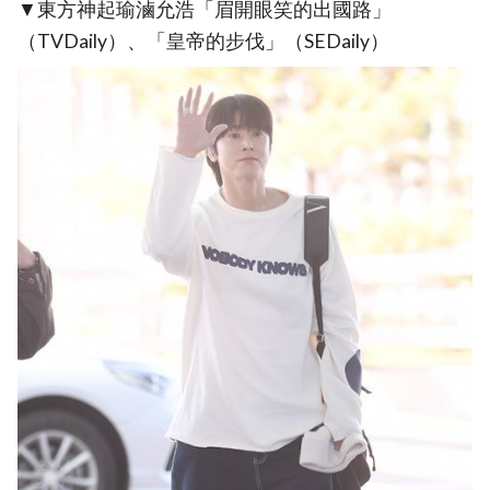
▼東方神起瑜滷允浩「眉開眼笑的出國路」
（TVDaily）、「皇帝的步伐」（SEDaily）