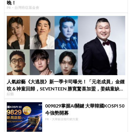
晚！
PR・台灣癌症基金會
人氣綜藝《大逃脫》新一季卡司曝光！「元老成員」金鍾
旼＆神童回歸，SEVENTEEN 勝寛驚喜加盟，姜鎬童缺席
綜藝
成最大焦點
009829掌握AI關鍵 大華韓國KOSPI 50
今強勢開募
PR・大華銀全能行銷方案