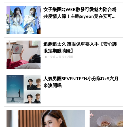
女子樂團QWER散發可愛魅力陪台粉
共度情人節！主唱Siyeon竟在安可後
自責落淚！成員慌成一團~
追劇追太久 護眼保單要入手【安心護
眼定期眼睛險】
PR・安達人壽 安心護眼
人氣男團SEVENTEEN小分隊DxS六月
來澳開唱