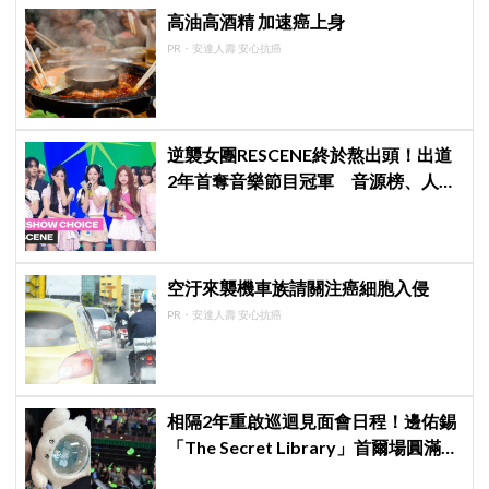
高油高酒精 加速癌上身
PR・安達人壽 安心抗癌
逆襲女團RESCENE終於熬出頭！出道
2年首奪音樂節目冠軍 音源榜、人氣
雙雙爆發
空汙來襲機車族請關注癌細胞入侵
PR・安達人壽 安心抗癌
相隔2年重啟巡迴見面會日程！邊佑錫
「The Secret Library」首爾場圓滿結
束，見粉絲四葉草應援淚眼汪汪