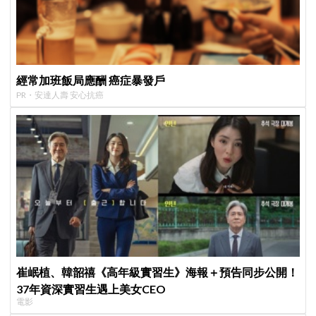
經常加班飯局應酬 癌症暴發戶
PR・安達人壽 安心抗癌
崔岷植、韓韶禧《高年級實習生》海報＋預告同步公開！
37年資深實習生遇上美女CEO
電影