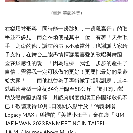
(圖源:華藝娛樂)
在樂壇被形容「同時能一邊跳舞，一邊飆高音」的歌
手並不多見，而金在煥便是其中一位，有著「天生歌
手」之命的他，謙虛的表示不敢當外，也謝謝大家給
予支持，在舞台上能盡情揮灑最喜愛的歌唱與舞蹈，
金在煥感性的說：「因為這樣，我也一步步的產生了
自信，覺得我一定可以做的更好！更要把最好的呈獻
給大家！」，而他也曾為了專輯做了體能訓練，原本
就纖瘦身型一度從64公斤降至58公斤，讓肌肉力幫
助肢體舞蹈的發揮，其認真態度也讓工作團隊敬佩不
已！敬請期待10月1日晚間六點半於「信義劇場
Legacy MAX」舉辦的「美聲小王子」金在煥「KIM
JAE HWAN 2023 FANMEETING IN TAIPEI -
J.A.M（Journey Above Music）」。