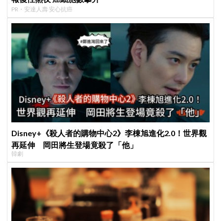
PR・安達人壽 安心抗癌
Disney+《殺人者的購物中心2》李棟旭進化2.0！世界觀
再延伸 岡田將生登場竟殺了「他」
韓劇