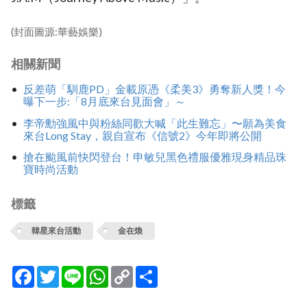
(封面圖源:華藝娛樂)
相關新聞
反差萌「馴鹿PD」金載原憑《柔美3》勇奪新人獎！今
曝下一步:「8月底來台見面會」～
李帝勳強風中與粉絲同歡大喊「此生難忘」〜願為美食
來台Long Stay，親自宣布《信號2》今年即將公開
搶在颱風前快閃登台！申敏兒黑色禮服優雅現身精品珠
寶時尚活動
標籤
韓星來台活動
金在煥
Facebook
Twitter
Line
WhatsApp
Copy
分
Link
享