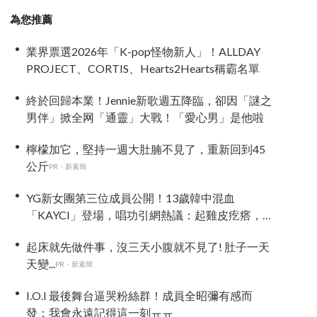
為您推薦
業界票選2026年「K-pop怪物新人」！ALLDAY
PROJECT、CORTIS、Hearts2Hearts稱霸名單
終於回歸本業！Jennie新歌週五降臨，卻因「謎之
男伴」掀全网「通靈」大戰！「愛心男」是他啦
檸檬加它，堅持一週大肚腩不見了，重新回到45
公斤
PR・新素簡
YG新女團第三位成員公開！13歲韓中混血
「KAYCI」登場，唱功引網熱議：起雞皮疙瘩，
高音太強
起床就先做件事，沒三天小腹就不見了! 肚子一天
天變...
PR・新素簡
I.O.I 最後舞台逼哭粉絲群！成員全昭彌有感而
發：我會永遠記得這一刻ㅠㅠ