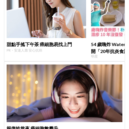
甜點手搖下午茶 癌細胞易找上門
54 歲嗨炸 Wate
PR・安達人壽 安心抗癌
開「20年抗炎食譜
明星
沒復發、砸20億
報復性熬夜 癌細胞數攀升