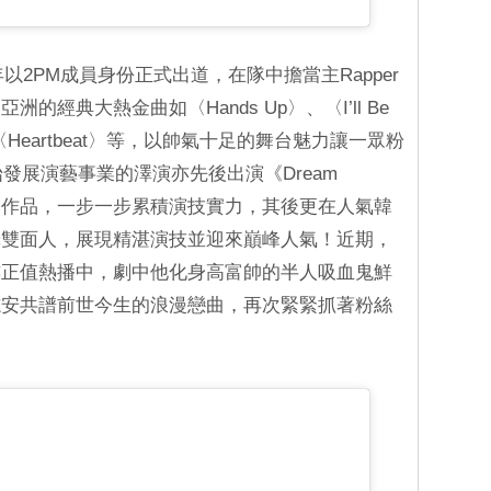
年以2PM成員身份正式出道，在隊中擔當主Rapper
的經典大熱金曲如〈Hands Up〉、〈I’ll Be
n〉、〈Heartbeat〉等，以帥氣十足的舞台魅力讓一眾粉
始發展演藝事業的澤演亦先後出演《Dream
多部作品，一步一步累積演技實力，其後更在人氣韓
釋雙面人，展現精湛演技並迎來巔峰人氣！近期，
亦正值熱播中，劇中他化身高富帥的半人吸血鬼鮮
志安共譜前世今生的浪漫戀曲，再次緊緊抓著粉絲