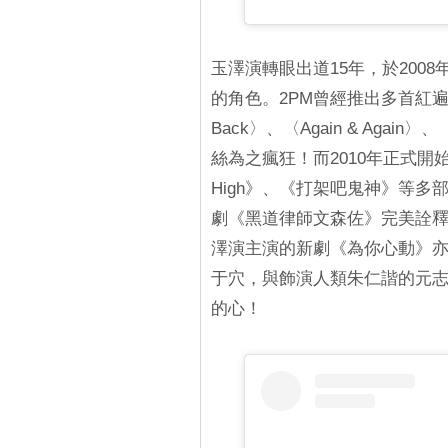
玉澤演轉眼出道15年，於2008
的角色。2PM曾經推出多首紅遍亞洲
Back〉、〈Again & Agai
絲為之瘋狂！而2010年正式開
High》、《打架吧鬼神》等
劇《黑道律師文森佐》完美詮
澤演主演的新劇《為你心動》
于穴，與飾演人類朱仁諧的元
的心！