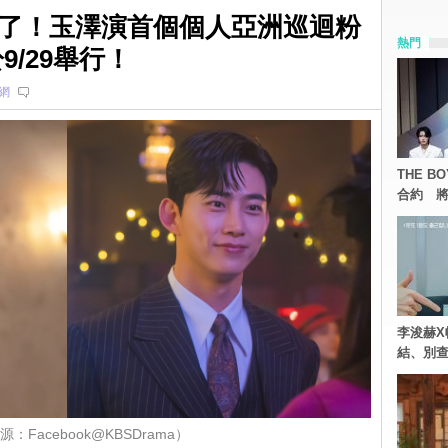
了！玉澤演首個個人亞洲巡迴粉
熱門
9/29舉行！
網
THE 
合約 將
李浚赫X
結、別
：Facebook@KBSDrama）