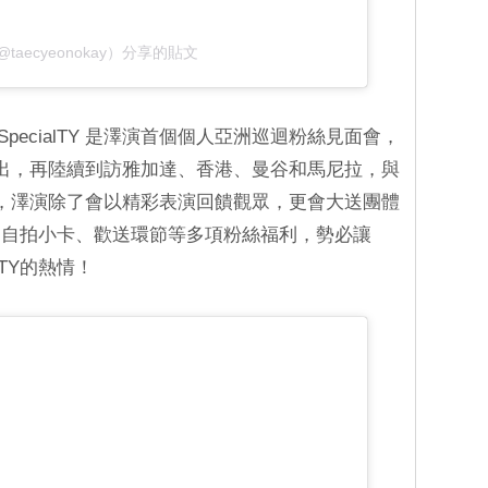
@taecyeonokay）分享的貼文
SIA : SpecialTY 是澤演首個個人亞洲巡迴粉絲見面會，
出，再陸續到訪雅加達、香港、曼谷和馬尼拉，與
屆時，澤演除了會以精彩表演回饋觀眾，更會大送團體
、自拍小卡、歡送環節等多項粉絲福利，勢必讓
lTY的熱情！