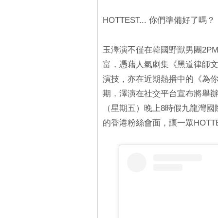
HOTTEST... 你們準備好了嗎？
玉澤演不僅在韓國野獸男團2P
富，憑藉人氣劇集《黑道律師文森
演技，亦在近期熱播中的《為
期，澤演在社交平台宣布將舉辦
（星期五）晚上8時假九龍灣國際展
的香港粉絲會面，讓一眾HOTT