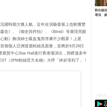
劉在錫追
導演、麥
M活躍時期大獲人氣，近年在演藝發展上也斬獲豐
佐》、《御史與祚怡》、《Blind》等展現亮眼
你心動》飾演紳士吸血鬼而俘虜不少觀眾！上星
首個個人亞洲巡迴粉絲見面會，並將於9月29日
貿中心Star Hall進行香港場演出，與睽違多年
EST（2PM粉絲官方名稱）大呼「終於等到了」！
下載KSD