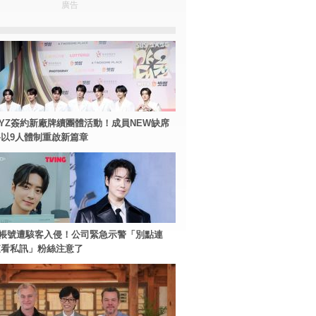
廣告
BOYZ簽約新廠牌續團體活動！成員NEW缺席
以9人體制重啟新篇章
帳號遭駭客入侵！公司緊急示警「別點連
查看私訊」粉絲注意了