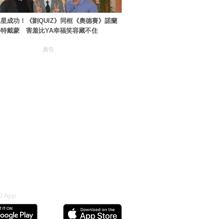
星成功！《劉QUIZ》同框《奧德賽》諾蘭
特戴蒙 害羞比YA幸福笑容藏不住
廣告
 App