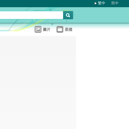
繁中
简中
圖片
星檔