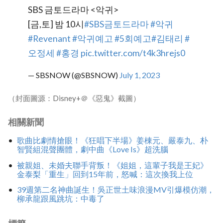
SBS 금토드라마 <악귀>
[금,토] 밤 10시
#SBS금토드라마
#악귀
#Revenant
#악귀예고
#5회예고
#김태리
#
오정세
#홍경
pic.twitter.com/t4k3hrejs0
— SBSNOW (@SBSNOW)
July 1, 2023
（封面圖源：Disney+＠《惡鬼》截圖）
相關新聞
歌曲比劇情搶眼！《狂唱下半場》姜棟元、嚴泰九、朴
智賢組混聲團體，劇中曲《Love Is》超洗腦
被親姐、未婚夫聯手背叛！《姐姐，這輩子我是王妃》
金泰梨「重生」回到15年前，怒喊：這次換我上位
39週第二名神曲誕生！吳正世土味浪漫MV引爆模仿潮，
柳承龍跟風跳坑：中毒了