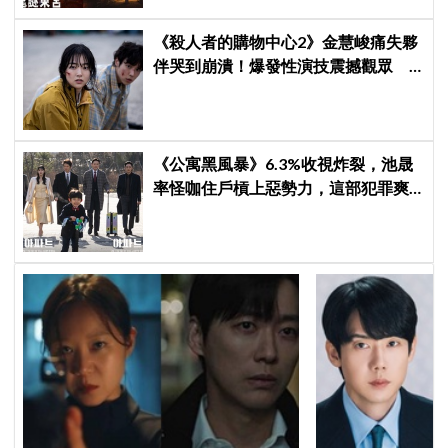
《殺人者的購物中心2》金慧峻痛失夥
伴哭到崩潰！爆發性演技震撼觀眾
點燃復仇怒火
《公寓黑風暴》6.3%收視炸裂，池晟
率怪咖住戶槓上惡勢力，這部犯罪爽
劇週末全韓都在看