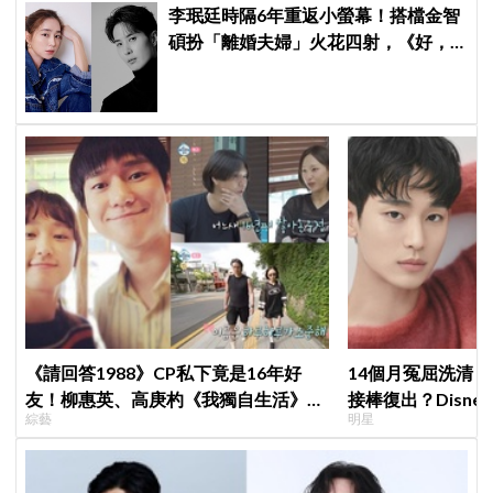
李珉廷時隔6年重返小螢幕！搭檔金智
碩扮「離婚夫婦」火花四射，《好，
離婚吧》定檔8月
《請回答1988》CP私下竟是16年好
14個月冤屈洗清
友！柳惠英、高庚杓《我獨自生活》預
接棒復出？Disne
綜藝
明星
告公開，暖心互動掀回憶殺