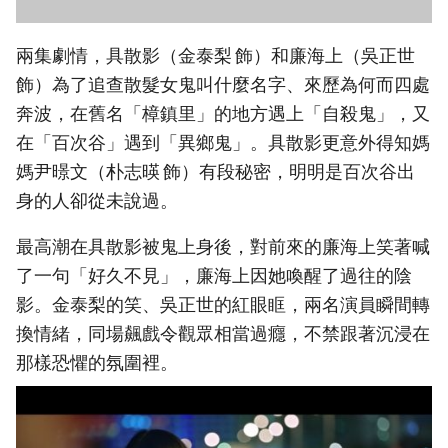
兩集劇情，具散影（金泰梨 飾）和廉海上（吳正世
飾）為了追查散髮女鬼叫什麼名字、來歷為何而四處
奔波，在舊名「樟鎮里」的地方遇上「自殺鬼」，又
在「百次谷」遇到「異鄉鬼」。具散影更意外得知媽
媽尹暻文（朴志暎 飾）有段秘密，明明是百次谷出
身的人卻從未說過。
最高潮在具散影被鬼上身後，對前來的廉海上笑著喊
了一句「好久不見」，廉海上因她喚醒了過往的陰
影。金泰梨的笑、吳正世的紅眼眶，兩名演員瞬間轉
換情緒，同場飆戲令觀眾相當過癮，不禁跟著沉浸在
那樣恐懼的氛圍裡。