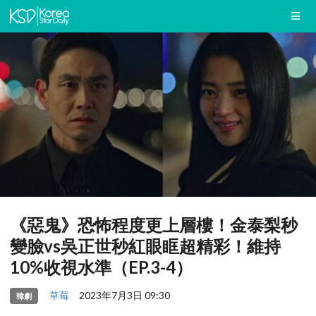
《惡鬼》恐怖程度更上層樓！金泰梨秒
變臉vs吳正世秒紅眼眶超精彩！維持
10%收視水準（EP.3-4）
草莓
2023年7月3日 09:30
韓劇