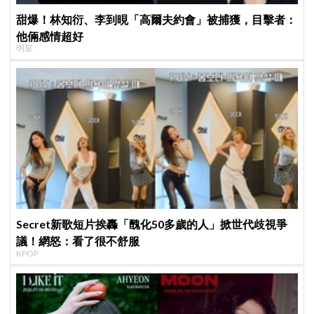
甜爆！林知衍、李到晛「高爾夫約會」被捕獲，目擊者：
他倆感情超好
明星
Secret新歌短片挨轟「醜化50多歲的人」掀世代歧視爭
議！網怒：看了很不舒服
KPOP