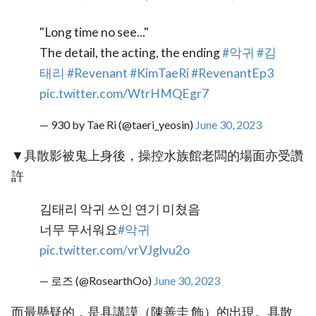
"Long time no see..."
The detail, the acting, the ending
#악귀
#김
태리
#Revenant
#KimTaeRi
#RevenantEp3
pic.twitter.com/WtrHMQEgr7
— 930 by Tae Ri (@taeri_yeosin)
June 30, 2023
▼具散影被鬼上身後，操控水族館老闆的場面亦受讚
許
김태리 악귀 쓰인 연기 미쳤음
너무 무서워요
#악귀
pic.twitter.com/vrVJglvu2o
— 로즈 (@RosearthOo)
June 30, 2023
而最懸疑的，是具講謨（陳善圭 飾）的出現。具散