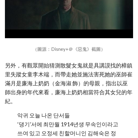
（圖源：Disney+＠《惡鬼》截圖）
另外，有觀眾開始猜測散髮女鬼就是具講謨找的樟鎮
里失蹤女童李木端，而帶走她並施法害死她的巫師崔
滿月是廉海上奶奶（金海淑 飾）的母親，指出以巫
師出身的年代來看，廉海上奶奶相當符合其女兒的年
紀。
악귀 오늘 나온 단서들
‘댕기’서에 최만월 1914년생 무속인이라고
쓰여 있고 오정세 친할머니인 김해숙은 정