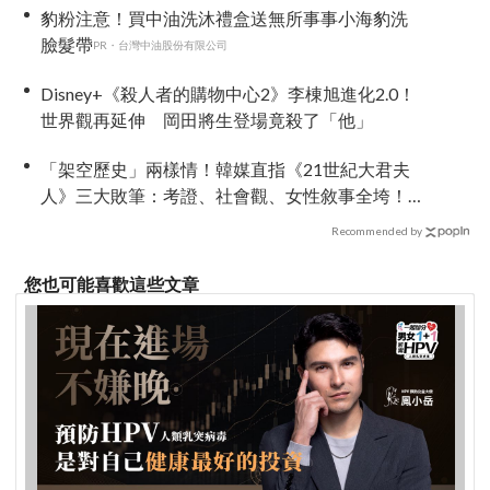
豹粉注意！買中油洗沐禮盒送無所事事小海豹洗
臉髮帶
PR・台灣中油股份有限公司
Disney+《殺人者的購物中心2》李棟旭進化2.0！
世界觀再延伸 岡田將生登場竟殺了「他」
「架空歷史」兩樣情！韓媒直指《21世紀大君夫
人》三大敗筆：考證、社會觀、女性敘事全垮！
讚《我的王室死對頭》諷刺到位
Recommended by
您也可能喜歡這些文章