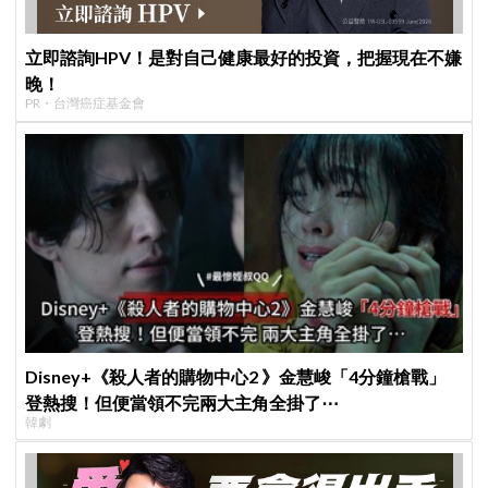
立即諮詢HPV！是對自己健康最好的投資，把握現在不嫌
晚！
PR・台灣癌症基金會
Disney+《殺人者的購物中心2 》金慧峻「4分鐘槍戰」
登熱搜！但便當領不完兩大主角全掛了⋯
韓劇