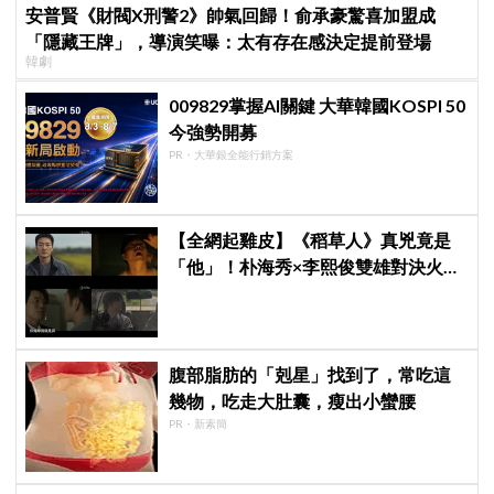
安普賢《財閥X刑警2》帥氣回歸！俞承豪驚喜加盟成
「隱藏王牌」，導演笑曝：太有存在感決定提前登場
韓劇
009829掌握AI關鍵 大華韓國KOSPI 50
今強勢開募
PR・大華銀全能行銷方案
【全網起雞皮】《稻草人》真兇竟是
「他」！朴海秀×李熙俊雙雄對決火花
四濺 網民封為「2026劇王」
腹部脂肪的「剋星」找到了，常吃這
幾物，吃走大肚囊，瘦出小蠻腰
PR・新素簡