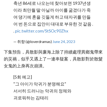
축년 86세로 나오는데 찾아보면 1937년생
이라 최만월 딸 아닐까 아이를 굶겼다가 죽
여 댕기에 혼을 깃들게 하고 태자귀를 만들
어 번 돈으로 집안이 대대로 부유한 것 같음 .
.
pic.twitter.com/StSOc90Zhx
— 취향 (@loverdramas)
June 24, 2023
下集預告，具散影與廉海上除了持續處理異鄉鬼帶來
的災禍，似乎又遇上了一連串疑案，具散影對於散髮
女鬼的上身再次崩潰。
[5회 예고]
"그 아이가 악귀가 분명해요"
서서히 드러나는 악귀의 정체와
괴로워하는 김태리