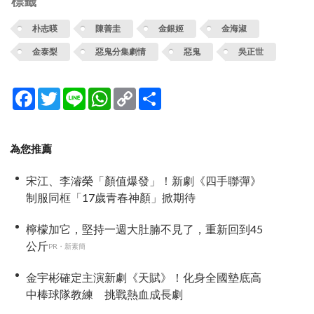
標籤
朴志暎
陳善圭
金銀姬
金海淑
金泰梨
惡鬼分集劇情
惡鬼
吳正世
Facebook
Twitter
Line
WhatsApp
Copy
分
Link
享
為您推薦
宋江、李濬榮「顏值爆發」！新劇《四手聯彈》
制服同框「17歲青春神顏」掀期待
檸檬加它，堅持一週大肚腩不見了，重新回到45
公斤
PR・新素簡
金宇彬確定主演新劇《天賦》！化身全國墊底高
中棒球隊教練 挑戰熱血成長劇