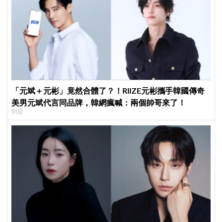
「元斌＋元彬」竟然合體了？！RIIZE元彬攜手韓國傳奇
美男元斌代言同品牌，韓網瘋喊：兩個帥哥來了！
明星