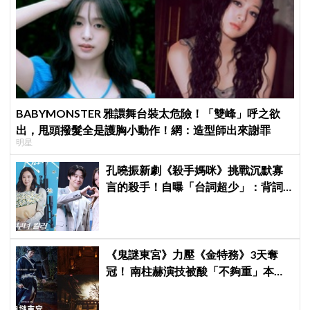
BABYMONSTER 雅譞舞台裝太危險！「雙峰」呼之欲
出，甩頭撥髮全是護胸小動作！網：造型師出來謝罪
明星
孔曉振新劇《殺手媽咪》挑戰沉默寡
言的殺手！自曝「台詞超少」：背詞
壓力小很多XD
《鬼謎東宮》力壓《金特務》3天奪
冠！ 南柱赫演技被酸「不夠重」本人
親回：刻意為之