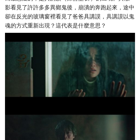
影看見了許許多多異鄉鬼後，崩潰的奔跑起來，途中
卻在反光的玻璃窗裡看見了爸爸具講謨，具講謨以鬼
魂的方式重新出現？這代表是什麼意思？