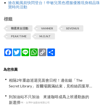
搶在颱風前快閃登台！申敏兒黑色禮服優雅現身精品珠
寶時尚活動
標籤
韓星來台活動
VANNER
SEVENUS
PEAK TIME
M.O.N.T
Facebook
Twitter
Line
WhatsApp
Copy
分
Link
享
為您推薦
相隔2年重啟巡迴見面會日程！邊佑錫「The
Secret Library」首爾場圓滿結束，見粉絲四葉草
應援淚眼汪汪
到加油站不只加油 來速咖啡成爲上班通勤族的
新選擇
PR・台灣中油股份有限公司