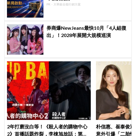
PR・大華銀全能行銷方案
券商爆NewJeans最快10月「4人組復
出」！2028年展開大規模巡演
2年打磨沒白等！《殺人者的購物中心
朴信惠、崔泰俊迎
2》首播話題炸裂，李棟旭放話：第三
意外引爆「二胎性