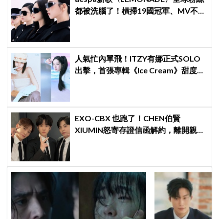
都被洗腦了！橫掃19國冠軍、MV不到
24小時破千萬觀看
人氣忙內單飛！ITZY有娜正式SOLO
出擊，首張專輯《Ice Cream》甜度爆
表～
EXO-CBX 也跑了！CHEN伯賢
XIUMIN怒寄存證信函解約，離開親手
創立的 INB100