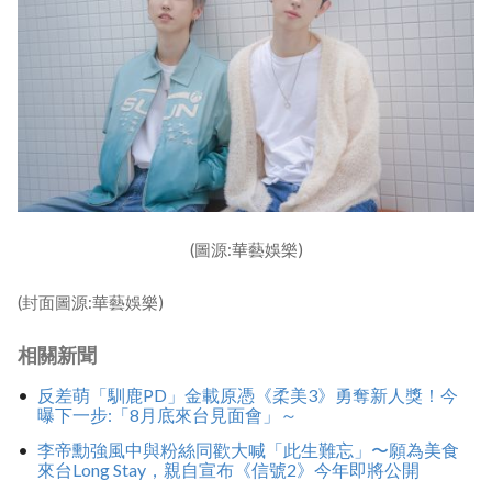
(圖源:華藝娛樂)
(封面圖源:華藝娛樂)
相關新聞
反差萌「馴鹿PD」金載原憑《柔美3》勇奪新人獎！今
曝下一步:「8月底來台見面會」～
李帝勳強風中與粉絲同歡大喊「此生難忘」〜願為美食
來台Long Stay，親自宣布《信號2》今年即將公開