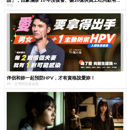
明星
餐
伴侶和妳一起預防HPV，才有資格說愛妳！
PR・台灣癌症基金會