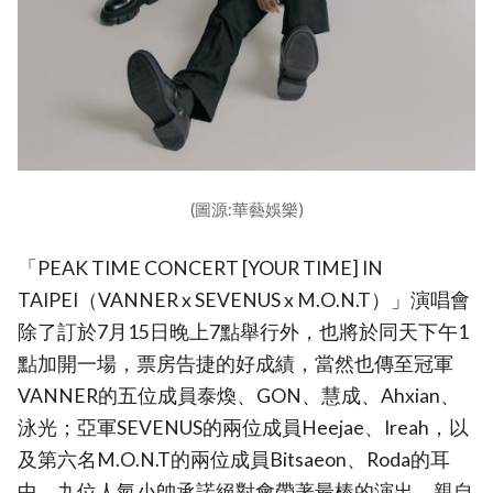
(圖源:華藝娛樂)
「PEAK TIME CONCERT [YOUR TIME] IN
TAIPEI（VANNER x SEVENUS x M.O.N.T）」演唱會
除了訂於7月15日晚上7點舉行外，也將於同天下午1
點加開一場，票房告捷的好成績，當然也傳至冠軍
VANNER的五位成員泰煥、GON、慧成、Ahxian、
泳光；亞軍SEVENUS的兩位成員Heejae、Ireah，以
及第六名M.O.N.T的兩位成員Bitsaeon、Roda的耳
中，九位人氣小帥承諾絕對會帶著最棒的演出，親自