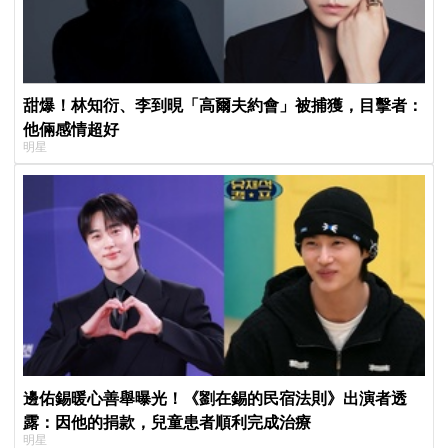
甜爆！林知衍、李到晛「高爾夫約會」被捕獲，目擊者：
他倆感情超好
明星
邊佑錫暖心善舉曝光！《劉在錫的民宿法則》出演者透
露：因他的捐款，兒童患者順利完成治療
明星