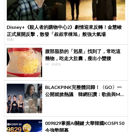
Disney+《殺人者的購物中心2》劇情迎來反轉！金慧峻
正式展開反擊，散發「叔叔李棟旭」般強大氣場
韓劇
腹部脂肪的「剋星」找到了，常吃這
幾物，吃走大肚囊，瘦出小蠻腰
PR・新素簡
BLACKPINK完整體回歸！〈GO〉一
公開就掀熱議 韓網狂讚：歌曲與MV
都瘋了、超帥氣
009829掌握AI關鍵 大華韓國KOSPI 50
今強勢開募