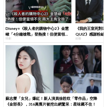
Disney+《殺人者的購物中心2 》金慧
《我的王室死對頭
峻「4分鐘槍戰」登熱搜！但便當領不
QUIZ》感謝粉
韓劇
綜藝
完兩大主角全掛了⋯
在錫前輩，我真的
蘇志燮「女兒」爆紅！新人演員徐貹旼「零作品」空降
《金部長》，316萬舊片被挖出網驚呆：星味藏不住！