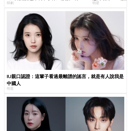
韓劇
明星
季找我，我就拍
IU親口認證：這輩子看過最離譜的謠言，就是有人說我是
中國人
明星