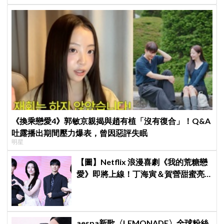
《換乘戀愛4》郭敏京親揭與趙有植「沒有復合」！Q&A
吐露播出期間壓力爆表，曾因惡評失眠
明星
【圖】Netflix 浪漫喜劇《我的荒糖戀
愛》即將上線！丁海寅＆賀營甜蜜亮
相製作發表會，甜蜜CP化學反應引期
待
aespa新歌〈LEMONADE〉全球粉絲