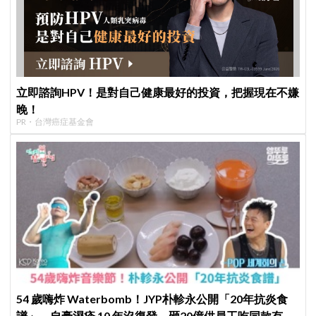
立即諮詢HPV！是對自己健康最好的投資，把握現在不嫌
晚！
PR・台灣癌症基金會
54 歲嗨炸 Waterbomb！JYP朴軫永公開「20年抗炎食
譜」，自豪濕疹 10 年沒復發、砸20億供員工吃同款有機