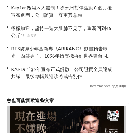
Kep1er 改組 6 人體制！徐永恩暫停活動 8 個月後
宣布退團，公司證實：尊重其意願
檸檬加它，堅持一週大肚腩不見了，重新回到45
公斤
PR・新素簡
BTS防彈少年團新專《ARIRANG》動畫預告曝
光！西裝男子、1896年留聲機再到世界舞台同步
亮相
KARD出道9年宣布正式解散！公司證實全員達成
共識 最後專輯與巡演將成告別作
Recommended by
您也可能喜歡這些文章