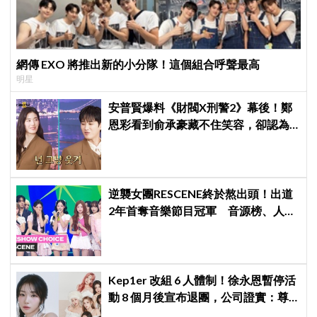
網傳 EXO 將推出新的小分隊！這個組合呼聲最高
明星
安普賢爆料《財閥X刑警2》幕後！鄭
恩彩看到俞承豪藏不住笑容，卻認為
安普賢只是「搞笑男」
逆襲女團RESCENE終於熬出頭！出道
2年首奪音樂節目冠軍 音源榜、人氣
雙雙爆發
Kep1er 改組 6 人體制！徐永恩暫停活
動 8 個月後宣布退團，公司證實：尊
重其意願