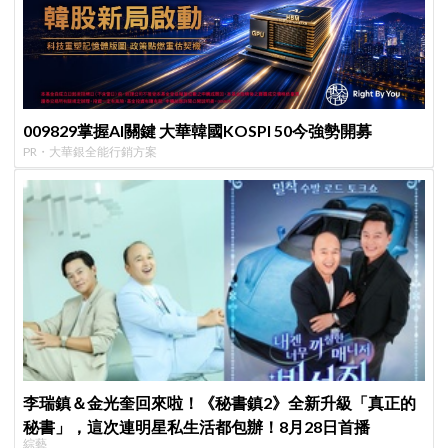
009829掌握AI關鍵 大華韓國KOSPI 50今強勢開募
PR・大華銀全能行銷方案
李瑞鎮＆金光奎回來啦！《秘書鎮2》全新升級「真正的
秘書」，這次連明星私生活都包辦！8月28日首播
綜藝