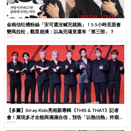
金南佶吐槽粉絲「安可還沒喊完就跑」！5.5小時見面會
變馬拉松，觀眾崩潰：以為完場竟還有「第三部」？
明星
【多圖】Stray Kids亮相新專輯《THIS & THAT》記者
會！展現多才全能與滿滿自信，預告「以熱治熱」炸裂夏
KPOP
日音樂圈