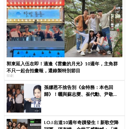
郭東延入伍在即！適逢《雲畫的月光》10週年，主角群
不只一起合拍畫報，還錄製特別節目
韓劇
孫娜恩不捨告別《金特務：本色回
歸》！曬與蘇志燮、崔代勳、尹敬
浩、朱相昱暖心合照，感謝劇組與粉
絲陪伴
I.O.I 出道10週年奇蹟發生！新歌空降