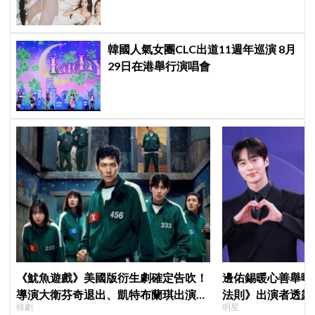
韓國人氣女團CLC出道11週年巡演 8月
29日在港舉行演唱會
《魷魚遊戲》美國版衍生劇確定告吹！
邊佑錫暖心善舉曝
導演大衛芬奇退出、凱特布蘭琪出演傳
法則》出演者透露
韓劇
明星
聞也破局
患者順利完成治療