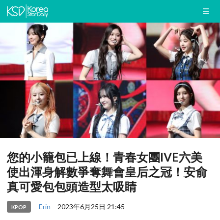
您的小籠包已上線！青春女團IVE六美
使出渾身解數爭奪舞會皇后之冠！安俞
真可愛包包頭造型太吸睛
Erin
2023年6月25日 21:45
KPOP