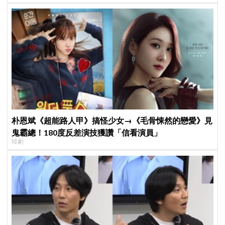
朴恩斌《超能路人甲》搞怪少女→《毛骨悚然的戀愛》見
鬼霸總！180度反差演技獲讚「信看演員」
韓劇