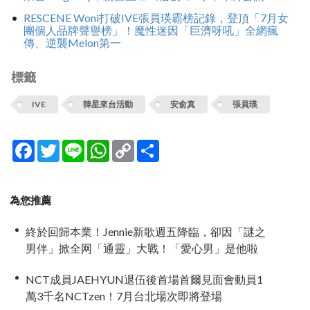
RESCENE Woni打破IVE張員瑛霸榜記錄，登頂「7月女
團個人品牌聲譽榜」！魔性迷因「巨濟呀吼」全網瘋
傳、逆襲Melon第一
標籤
IVE
韓星來台活動
安俞真
張員瑛
Facebook
Twitter
Line
WhatsApp
Copy
分
Link
享
為您推薦
終於回歸本業！Jennie新歌週五降臨，卻因「謎之
男伴」掀全网「通靈」大戰！「愛心男」是他啦
NCT成員JAEHYUN退伍後首場首爾見面會動員1
萬3千名NCTzen！7月台北場次即將登場