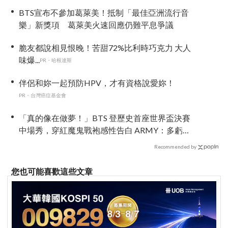
BTS宣布不參加葛萊美！抵制「最佳亞洲流行音
樂」新獎項 葛萊美火速回應仍難平息爭議
脆友都說相見恨晚！苦甜72%比利時巧克力 大人
味爆...
PR・哈根達斯
伴侶和妳一起預防HPV，才有資格說愛妳！
PR・台灣癌症基金會
「真的像在做夢！」BTS 登歷史首座世界盃決賽
中場秀，穿紅魔鬼戰袍感性告白 ARMY：多虧有
你們
Recommended by
您也可能喜歡這些文章