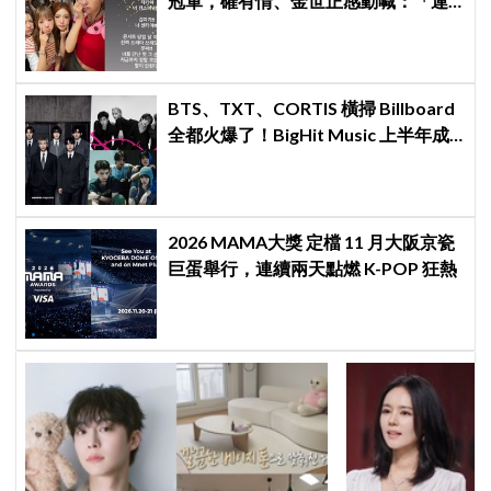
冠軍，磪有情、金世正感動喊：「連
韓劇都寫不出這樣的劇情」
BTS、TXT、CORTIS 橫掃 Billboard
全都火爆了！BigHit Music 上半年成
績單太驚人
2026 MAMA大獎 定檔 11 月大阪京瓷
巨蛋舉行，連續兩天點燃 K-POP 狂熱