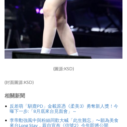
(圖源:KSD)
(封面圖源:KSD)
相關新聞
反差萌「馴鹿PD」金載原憑《柔美3》勇奪新人獎！今
曝下一步:「8月底來台見面會」～
李帝勳強風中與粉絲同歡大喊「此生難忘」〜願為美食
來台Long Stay，親自宣布《信號2》今年即將公開