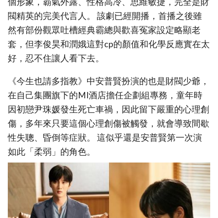
個形象，霸氣外露、性格高冷、思維敏捷，完全是財
閥精英的完美代言人。 該劇已經開播，首播之後雖
然有部份觀眾吐槽經典霸總與歡喜冤家設定略顯老
套，但李俊昊和潤娥這對cp的顏值和化學反應實在太
好，忍不住讓人看下去。
《今生也請多指教》中安普賢扮演的也是財閥少爺，
在自己集團旗下的MI酒店擔任企劃組專務，童年時
因初戀尹珠媛發生死亡車禍，因此留下嚴重的心理創
傷，多年來只要這個心理創傷被觸發，就會導致間歇
性失聰、昏倒等症狀。 這似乎還是安普賢第一次演
如此「柔弱」的角色。