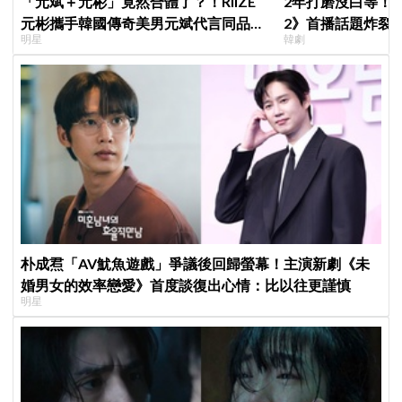
「元斌＋元彬」竟然合體了？！RIIZE
2年打磨沒白等！
元彬攜手韓國傳奇美男元斌代言同品
2》首播話題炸裂
明星
韓劇
牌，韓網瘋喊：兩個帥哥來了！
季找我，我就拍
朴成焄「AV魷魚遊戲」爭議後回歸螢幕！主演新劇《未
婚男女的效率戀愛》首度談復出心情：比以往更謹慎
明星