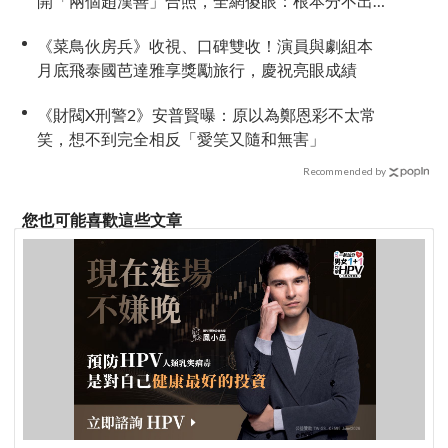
開「兩個趙漢善」合照，全網傻眼：根本分不出
來！
《菜鳥伙房兵》收視、口碑雙收！演員與劇組本
月底飛泰國芭達雅享獎勵旅行，慶祝亮眼成績
《財閥X刑警2》安普賢曝：原以為鄭恩彩不太常
笑，想不到完全相反「愛笑又隨和無害」
Recommended by
您也可能喜歡這些文章