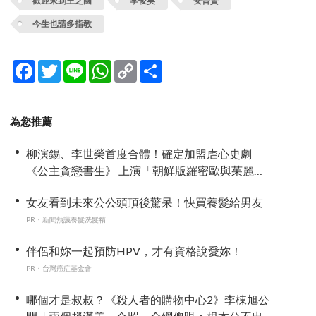
歡迎來到王之國
李俊昊
安普賢
今生也請多指教
Facebook
Twitter
Line
WhatsApp
Copy
分
Link
享
為您推薦
柳演錫、李世榮首度合體！確定加盟虐心史劇
《公主貪戀書生》 上演「朝鮮版羅密歐與茱麗
葉」
女友看到未來公公頭頂後驚呆！快買養髮給男友
PR・新聞熱議養髮洗髮精
伴侶和妳一起預防HPV，才有資格說愛妳！
PR・台灣癌症基金會
哪個才是叔叔？《殺人者的購物中心2》李棟旭公