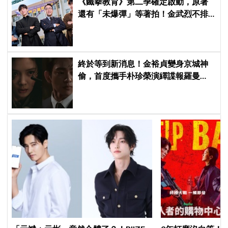
《鐵拳教育》第二季確定啟動，原著
還有「未爆彈」等著拍！金武烈不排
除「打更大」
終於等到新消息！金裕貞變身京城神
偷，首度攜手朴珍榮演繹諜報羅曼
史，《100日的謊言》首波預告公開