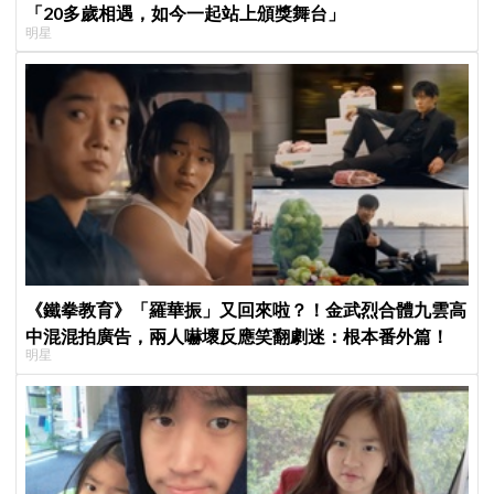
「20多歲相遇，如今一起站上頒獎舞台」
明星
《鐵拳教育》「羅華振」又回來啦？！金武烈合體九雲高
中混混拍廣告，兩人嚇壞反應笑翻劇迷：根本番外篇！
明星