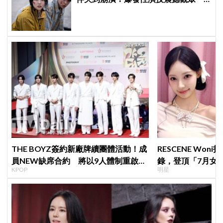
點燃復仇怒火
THE BOYZ簽約新廠牌續團體活動！成
RESCENE Won
員NEW缺席合約 將以9人體制重啟新
錄，登頂「7月女
KPOP
明星
篇章
榜」！魔性迷因「
傳、逆襲Melon第