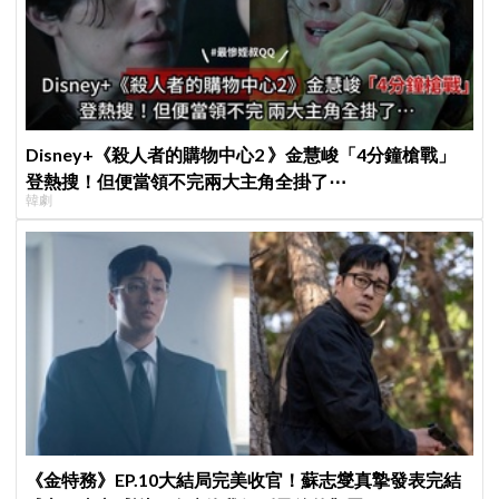
Disney+《殺人者的購物中心2 》金慧峻「4分鐘槍戰」
登熱搜！但便當領不完兩大主角全掛了⋯
韓劇
《金特務》EP.10大結局完美收官！蘇志燮真摯發表完結