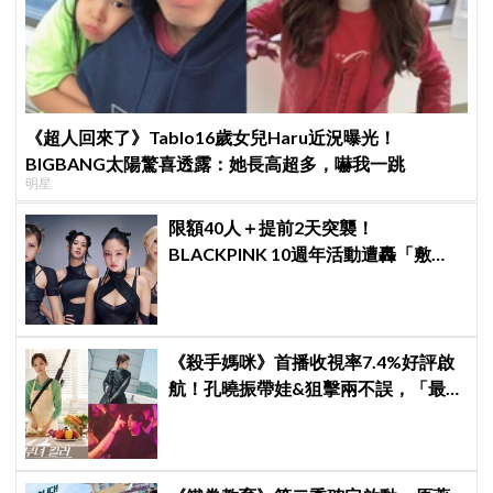
《超人回來了》Tablo16歲女兒Haru近況曝光！
BIGBANG太陽驚喜透露：她長高超多，嚇我一跳
明星
限額40人＋提前2天突襲！
BLACKPINK 10週年活動遭轟「敷
衍」，YG急證實：4人確定完全體出
席
《殺手媽咪》首播收視率7.4%好評啟
航！孔曉振帶娃&狙擊兩不誤，「最狂
雙重生活」與老公明追暗躲