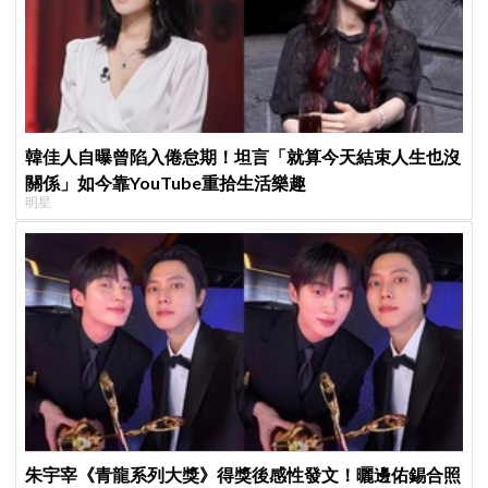
韓佳人自曝曾陷入倦怠期！坦言「就算今天結束人生也沒
關係」如今靠YouTube重拾生活樂趣
明星
朱宇宰《青龍系列大獎》得獎後感性發文！曬邊佑錫合照