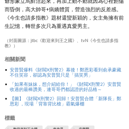
爺形象立馬鮮活起來，再加上動不動就因為心裡創傷
而昏倒，高大帥哥+病嬌體質，營造強烈的反差感。
《今生也請多指教》題材還蠻新穎的，女主角擁有前
生記憶，轉世多次只為重遇真愛男主。
（封面圖源：jtbc《歡迎來到王之國》、tvN《今生也請多指
教》）
相關新聞
安普賢爆料《財閥X刑警2》幕後！鄭恩彩看到俞承豪藏
不住笑容，卻認為安普賢只是「搞笑男」
「如果有妹妹，想介紹給你！」《財閥X刑警2》安普賢
收過的最棒讚美，連哥哥們都認證的好品格～
【圖】《財閥X刑警2》回歸！安普賢合體「新隊長」鄭
恩彩 ，現場「背靠背比槍」霸氣爆棚
標籤