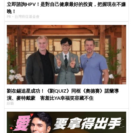
立即諮詢HPV！是對自己健康最好的投資，把握現在不嫌
晚！
PR・台灣癌症基金會
劉在錫追星成功！《劉QUIZ》同框《奧德賽》諾蘭導
演、麥特戴蒙 害羞比YA幸福笑容藏不住
綜藝