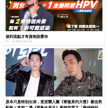
做到這點才有資格說愛你
PR・台灣癌症基金會
原本只是特別出演，竟逆襲入圍《青龍系列大獎》最佳男
配角！李相二憑《菜鳥伙房兵》黃錫浩寫下「最強特別出