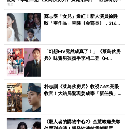
明星
演」傳奇
蘇志燮「女兒」爆紅！新人演員徐貹
旼「零作品」空降《金部長》，316萬
舊片被挖出網驚呆：星味藏不住！
「幻想MV竟然成真了！」《菜鳥伙房
兵》味覺男孩攜手李相二登《M
Countdown》正式打歌，劇迷敲碗成
功！
朴志訓《菜鳥伙房兵》收視7.6%亮眼
收官！大結局驚現姜成宰「新任務」
彩蛋，劇迷瘋狂敲碗第二季
《殺人者的購物中心2》金慧峻痛失夥
伴哭到崩潰！爆發性演技震撼觀眾