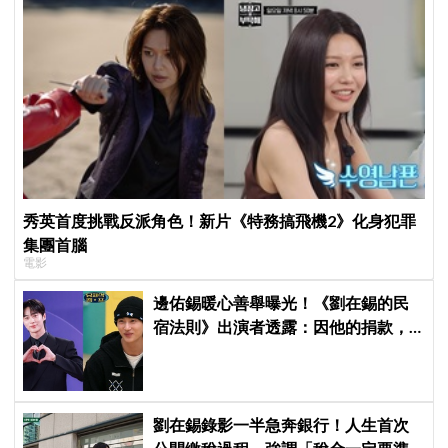
秀英首度挑戰反派角色！新片《特務搞飛機2》化身犯罪
集團首腦
電影
邊佑錫暖心善舉曝光！《劉在錫的民
宿法則》出演者透露：因他的捐款，
兒童患者順利完成治療
劉在錫錄影一半急奔銀行！人生首次