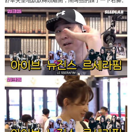
舒華失望地默默轉頭離開，鬧彆扭的踩了一下右腳。