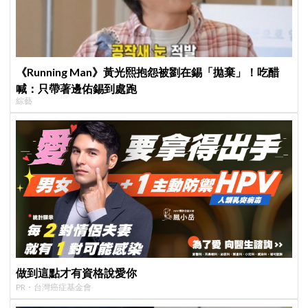
《Running Man》黃光熙抱怨被劉在錫「拋棄」！吃醋
喊：只帶著邊佑錫到處跑
綜藝
做到這點才有資格說愛你
PR・台灣癌症基金會