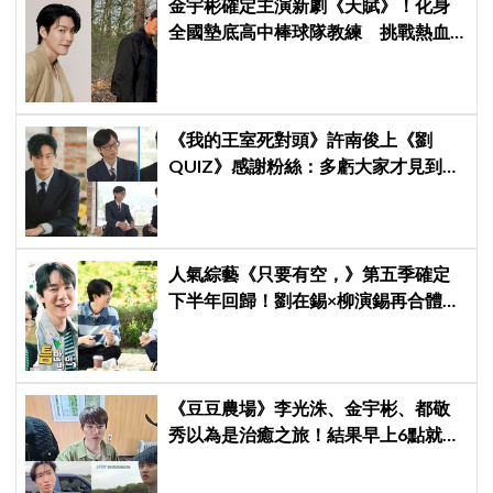
金宇彬確定主演新劇《天賦》！化身
全國墊底高中棒球隊教練 挑戰熱血
成長劇
《我的王室死對頭》許南俊上《劉
QUIZ》感謝粉絲：多虧大家才見到劉
在錫前輩，我真的成功了！
人氣綜藝《只要有空，》第五季確定
下半年回歸！劉在錫×柳演錫再合體，
觀眾敲碗「收視妖精」車太鉉再次登
場 XD
《豆豆農場》李光洙、金宇彬、都敬
秀以為是治癒之旅！結果早上6點就開
工，李光洙崩潰：我們真的來對了
嗎？