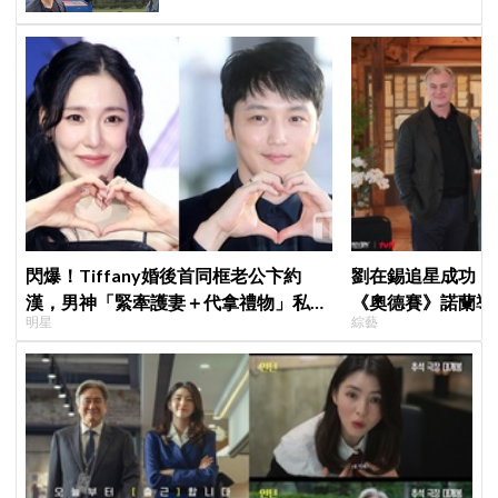
閃爆！Tiffany婚後首同框老公卞約
劉在錫追星成功！《
漢，男神「緊牽護妻＋代拿禮物」私下
《奧德賽》諾蘭導
明星
綜藝
甜度超標
比YA幸福笑容藏