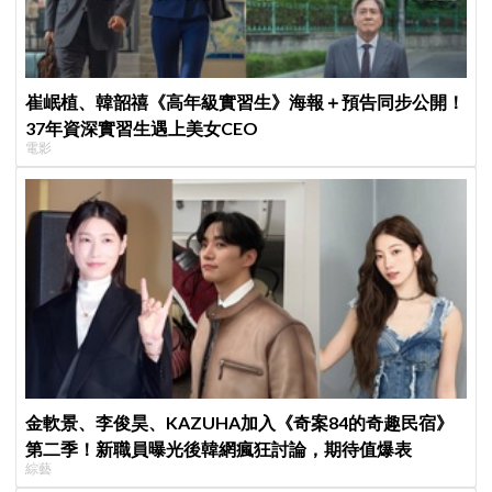
崔岷植、韓韶禧《高年級實習生》海報＋預告同步公開！
37年資深實習生遇上美女CEO
電影
金軟景、李俊昊、KAZUHA加入《奇案84的奇趣民宿》
第二季！新職員曝光後韓網瘋狂討論，期待值爆表
綜藝