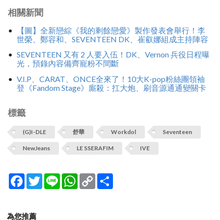
相關新聞
【圖】全新戀綜《我的剩餘戀愛》製作發表會舉行！李
世榮、鄭容和、SEVENTEEN DK、崔叡娜組成主持陣容
SEVENTEEN 又有 2 人要入伍！DK、Vernon 兵役日程曝
光，預錄內容備齊寵粉不間斷
V.I.P、CARAT、ONCE全來了！10大K-pop粉絲團領袖
登《Fandom Stage》廝殺：扛大炮、刷音源通通變關卡
標籤
(G)I-DLE
舒華
Workdol
Seventeen
NewJeans
LE SSERAFIM
IVE
Facebook
Twitter
Line
WhatsApp
Copy
分
Link
享
為您推薦