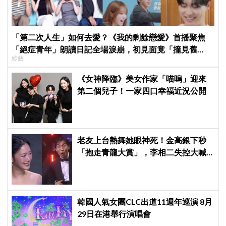
「第二次人生」如何去愛？《我的剩餘戀愛》首播聚焦
「絕症青年」朗讀日記全場淚崩，初見面竟「撞見舊
綜藝
識」！
《女神降臨》美女作家「喵嗚」迎來
第二個兒子！一家四口幸福近況公開
老友上台熱舞她眼神死！金高銀下秒
「抱走青龍大賞」，李相二失控大喊
「呀！」真情流露網笑翻
韓國人氣女團CLC出道11週年巡演 8月
29日在港舉行演唱會