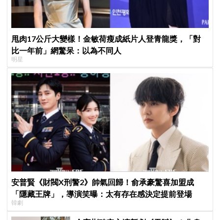
甩肉17公斤大變樣！金敏荷瘦成紙片人登青龍獎，「對
比一年前」網驚呆：以為不同人
明星
安普賢《財閥X刑警2》帥氣回歸！俞承豪驚喜加盟成
「隱藏王牌」，導演笑曝：太有存在感決定提前登場
韓劇