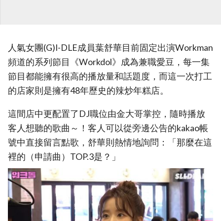
人氣女團(G)I-DLE成員葉舒華目前固定出演Workman
頻道的系列節目《Workdol》成為兼職愛豆，每一集
節目都能擁有很高的播放量和話題度，而這一次打工
的店家則是擁有48年歷史的辣炒年糕店。
這間店中更配置了DJ職位由金大哥掌控，隨時播放
客人想聽的歌曲～！客人可以從旁邊公告的kakao帳
號中直接留言點歌，舒華則熱情地詢問：「那麼在這
裡的（申請曲）TOP.3是？」