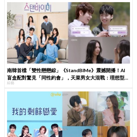
南韓首檔「雙性戀戀綜」《StandBIMe》震撼開播！AI
盲盒配對驚見「同性約會」，天菜男女大混戰：理想型撞
綜藝
衫了！