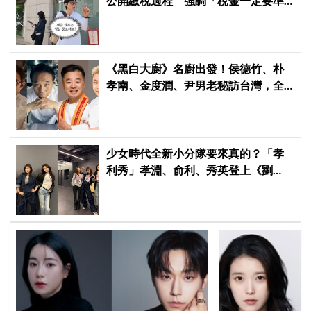
公開繳稅過程 強調「稅金一定要準
時繳」
《黑白大廚》名廚出發！侯德竹、朴
孝南、金度潤、尹男老秘訪台灣，全
新網綜《做料理的爺爺們》4 月首播
少女時代全新小分隊要來真的？「孝
利秀」孝淵、俞利、秀英登上《劉
QUIZ》，粉絲狂喊：不出道很難收
拾！