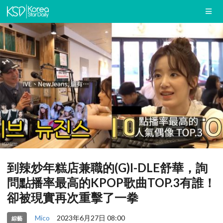
到辣炒年糕店兼職的(G)I-DLE舒華，詢
問點播率最高的KPOP歌曲TOP.3有誰！
卻被現實再次重擊了一拳
Mico
2023年6月27日 08:00
綜藝