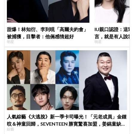
甜爆！林知衍、李到晛「高爾夫約會」
IU親口認證：這
被捕獲，目擊者：他倆感情超好
言，就是有人說我
明星
明星
人氣綜藝《大逃脫》新一季卡司曝光！「元老成員」金鍾
旼＆神童回歸，SEVENTEEN 勝寛驚喜加盟，姜鎬童缺席
綜藝
成最大焦點