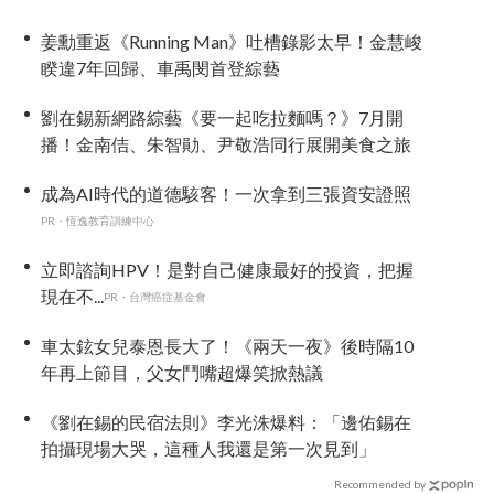
姜勳重返《Running Man》吐槽錄影太早！金慧峻
睽違7年回歸、車禹閔首登綜藝
劉在錫新網路綜藝《要一起吃拉麵嗎？》7月開
播！金南佶、朱智勛、尹敬浩同行展開美食之旅
成為AI時代的道德駭客！一次拿到三張資安證照
PR・恆逸教育訓練中心
立即諮詢HPV！是對自己健康最好的投資，把握
現在不...
PR・台灣癌症基金會
車太鉉女兒泰恩長大了！《兩天一夜》後時隔10
年再上節目，父女鬥嘴超爆笑掀熱議
《劉在錫的民宿法則》李光洙爆料：「邊佑錫在
拍攝現場大哭，這種人我還是第一次見到」
Recommended by