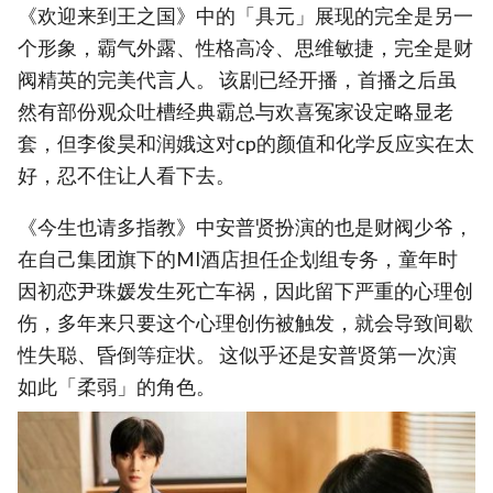
《欢迎来到王之国》中的「具元」展现的完全是另一
个形象，霸气外露、性格高冷、思维敏捷，完全是财
阀精英的完美代言人。 该剧已经开播，首播之后虽
然有部份观众吐槽经典霸总与欢喜冤家设定略显老
套，但李俊昊和润娥这对cp的颜值和化学反应实在太
好，忍不住让人看下去。
《今生也请多指教》中安普贤扮演的也是财阀少爷，
在自己集团旗下的MI酒店担任企划组专务，童年时
因初恋尹珠媛发生死亡车祸，因此留下严重的心理创
伤，多年来只要这个心理创伤被触发，就会导致间歇
性失聪、昏倒等症状。 这似乎还是安普贤第一次演
如此「柔弱」的角色。