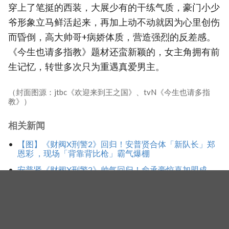
穿上了笔挺的西装，大展少有的干练气质，豪门小少
爷形象立马鲜活起来，再加上动不动就因为心里创伤
而昏倒，高大帅哥+病娇体质，营造强烈的反差感。
《今生也请多指教》题材还蛮新颖的，女主角拥有前
生记忆，转世多次只为重遇真爱男主。
（封面图源：jtbc《欢迎来到王之国》、tvN《今生也请多指
教》）
相关新闻
【图】《财阀X刑警2》回归！安普贤合体「新队长」郑
恩彩 ，现场「背靠背比枪」霸气爆棚
安普贤《财阀X刑警2》帅气回归！俞承豪惊喜加盟成
「隐藏王牌」，导演笑曝：太有存在感决定提前登场
《财阀X刑警2》安普贤曝：原以为郑恩彩不太常笑，想
不到完全相反「爱笑又随和无害」