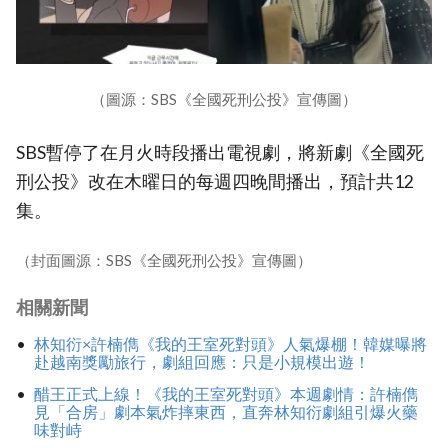
（圖源：SBS《全國死刑公投》宣傳圖）
SBS暫停了在月火時段播出電視劇，將新劇《全國死
刑公投》改在木曜日的每週四晚間播出，預計共12
集。
（封面圖源：SBS《全國死刑公投》宣傳圖）
相關新聞
林知衍×許楠儁《我的王室死對頭》人氣爆棚！韓媒曝將
赴越南獎勵旅行，劇組回應：只是小規模出遊！
醋王正式上線！《我的王室死對頭》本週劇情：許楠儁
見「合房」劇本氣炸摔東西，直奔林知衍劇組引爆火藥
味對峙