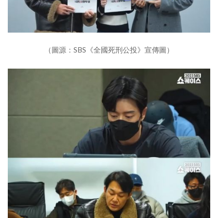
（圖源：SBS《全國死刑公投》宣傳圖）