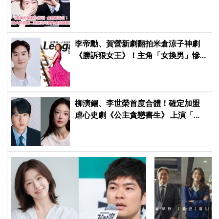
的金高銀姐姐」
李帝勳、賀營新劇翻拍米倉涼子神劇
《勝訴狠女王》！主角「女換男」慘
遭韓網炎上：何必買版權？
柳演錫、李世榮首度合體！確定加盟
虐心史劇《公主貪戀書生》 上演「朝
鮮版羅密歐與茱麗葉」