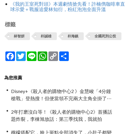
《我的王室死對頭》本週劇情搶先看！許楠儁咖啡車直
球示愛＋戰服追愛林知衍，粉紅泡泡全面升溫
標籤
林智妍
朴誠雄
朴海鎮
全國死刑公投
Facebook
Twitter
Line
WhatsApp
Copy
分
Link
享
為您推薦
Disney+《殺人者的購物中心2 》金慧峻「4分鐘
槍戰」登熱搜！但便當領不完兩大主角全掛了⋯
2年打磨沒白等！《殺人者的購物中心2》首播話
題炸裂，李棟旭放話：第三季找我，我就拍
檸檬搭配它，臉上斑點全部消失了，小肚子都變