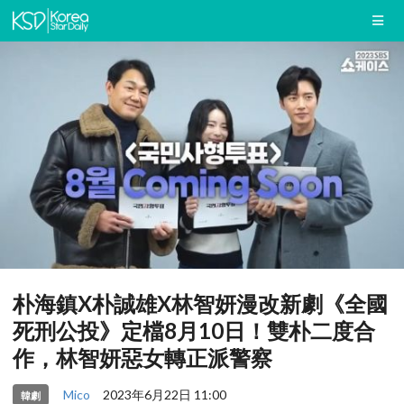
朴海鎮X朴誠雄X林智妍漫改新劇《全國
死刑公投》定檔8月10日！雙朴二度合
作，林智妍惡女轉正派警察
Mico
2023年6月22日 11:00
韓劇