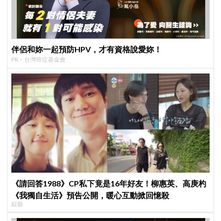
伴侶和妳一起預防HPV，才有資格說愛妳！
PR・台灣癌症基金會
《請回答1988》CP私下竟是16年好友！柳惠英、高庚杓
《我獨自生活》預告公開，暖心互動掀回憶殺
綜藝