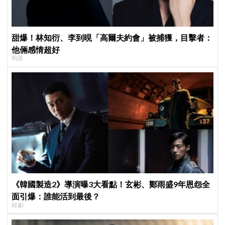
甜爆！林知衍、李到晛「高爾夫約會」被捕獲，目擊者：
他倆感情超好
明星
《韓國製造2》導演曝3大看點！玄彬、鄭雨盛9年恩怨全
面引爆：誰能活到最後？
韓劇