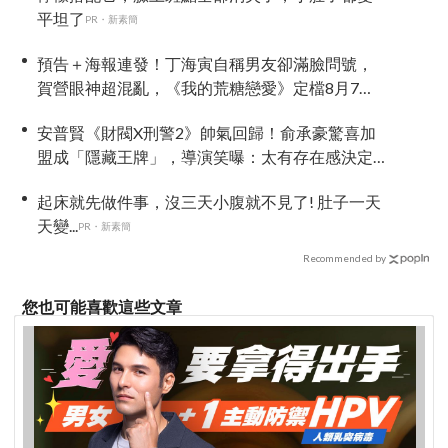
平坦了
PR・新素簡
預告＋海報連發！丁海寅自稱男友卻滿臉問號，
賀營眼神超混亂，《我的荒糖戀愛》定檔8月7
日，還沒播就讓網友瘋猜結局
安普賢《財閥X刑警2》帥氣回歸！俞承豪驚喜加
盟成「隱藏王牌」，導演笑曝：太有存在感決定
提前登場
起床就先做件事，沒三天小腹就不見了! 肚子一天
天變...
PR・新素簡
Recommended by
您也可能喜歡這些文章