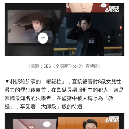
（圖源：SBS《全國死刑公投》宣傳圖）
▼朴誠雄飾演的「權錫柱」，直接殺害對8歲女兒性
暴力的罪犯後自首，在監獄長期服刑中的犯人。曾是
韓國最知名的法學者，在監獄中被人稱呼為「教
授」，享受著「大師級」般的待遇。