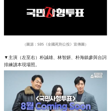
（圖源：SBS《全國死刑公投》宣傳圖）
▼主演（左至右）朴誠雄、林智妍、朴海鎮參與台詞
排練讀本現場照。