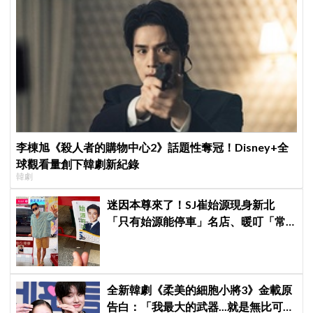
李棟旭《殺人者的購物中心2》話題性奪冠！Disney+全
球觀看量創下韓劇新紀錄
韓劇
迷因本尊來了！SJ崔始源現身新北
「只有始源能停車」名店、暖叮「常
幫我換照片」，店家尖叫合照網笑
翻：這輩子不能脫粉了
全新韓劇《柔美的細胞小將3》金載原
告白：「我最大的武器...就是無比可愛