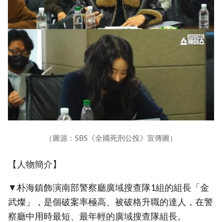
（圖源：SBS《全國死刑公投》宣傳圖）
【人物簡介】
▼朴海鎮飾演南部警察廳廣域搜查隊1組的組長「金
武燦」，是個破案率極高、被破格升職的達人，在警
察廳中用時最短、最年輕的廣域搜查隊組長。