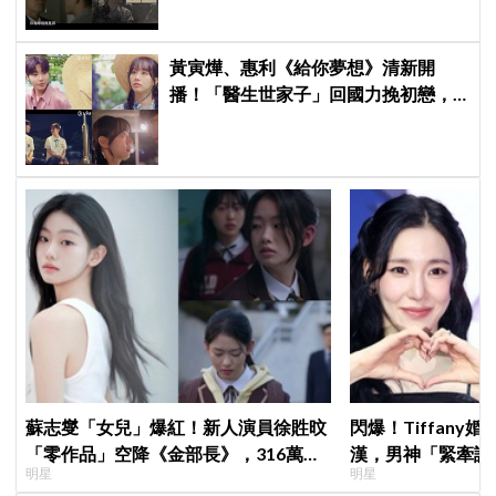
黃寅燁、惠利《給你夢想》清新開
播！「醫生世家子」回國力挽初戀，
「破鏡難圓」回憶殺引發全網現實共
鳴
蘇志燮「女兒」爆紅！新人演員徐貹旼
閃爆！Tiffany
「零作品」空降《金部長》，316萬舊
漢，男神「緊牽護
明星
明星
片被挖出網驚呆：星味藏不住！
甜度超標