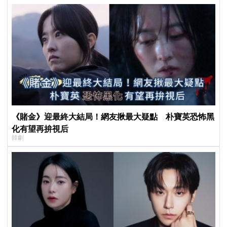
《賭金》迎最終大結局！網友揪最大疑點 朴寶英恐怖黑
化有望再拚視后
韓劇