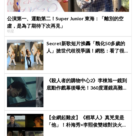
公演第一、運動第二！Super Junior 東海：「離別的空
虛，是為了期待下次再見」
明星
Secret新歌短片挨轟「醜化50多歲的
人」掀世代歧視爭議！網怒：看了很
不舒服
《殺人者的購物中心2》李棟旭一鏡到
底動作戲幕後曝光！360度運鏡高難度
拍攝超敬業
【全網起雞皮】《稻草人》真兇竟是
「他」！朴海秀×李熙俊雙雄對決火花
四濺 網民封為「2026劇王」